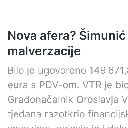
Nova afera? Šimunić
malverzacije
Bilo je ugovoreno 149.671
eura s PDV-om. VTR je bio 
Gradonačelnik Oroslavja Vi
tjedana razotkrio financij