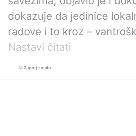
savezima, objavio je i do
dokazuje da jedinice loka
radove i to kroz – vantrošk
Nova
Nastavi čitati
afera?
Šimunić
razotkrio
Ni Zagorje malo
moguće
VTR
malverzacije