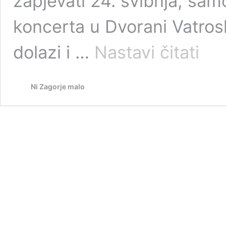
zapjevati 24. svibnja, sa
koncerta u Dvorani Vatros
Nakon
dolazi i …
Nastavi čitati
koncert
u
Lisinsk
Ni Zagorje malo
Vanna
pjeva
u
Zaboku