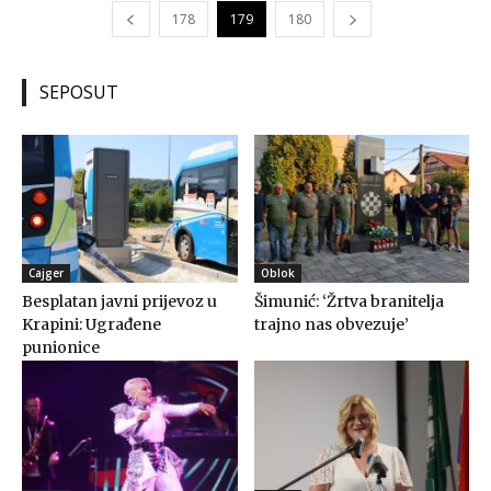
178
179
180
SEPOSUT
Cajger
Oblok
Besplatan javni prijevoz u
Šimunić: ‘Žrtva branitelja
Krapini: Ugrađene
trajno nas obvezuje’
punionice