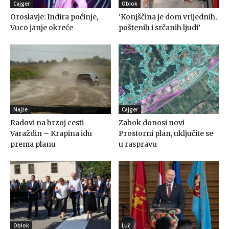
Cajger
Oblok
Oroslavje: Indira počinje,
‘Konjščina je dom vrijednih,
Vuco janje okreće
poštenih i srčanih ljudi’
Najže
Cajger
Radovi na brzoj cesti
Zabok donosi novi
Varaždin – Krapina idu
Prostorni plan, uključite se
prema planu
u raspravu
Oblok
Luč