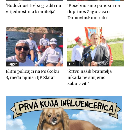
‘Budućnost treba graditi na
‘Posebno smo ponosni na
vrijednostima branitelja’
doprinos Zagoraca u
Domovinskom ratu’
Cajger
Luč
Elitni policajci na Poskoku
‘Žrtvu naših branitelja
3, među njima i IJP Zlatar
nikada ne smijemo
zaboraviti’