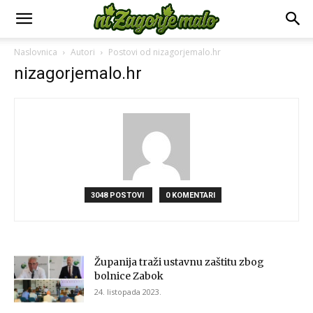
Naslovnica
Autori
Postovi od nizagorjemalo.hr
nizagorjemalo.hr
3048 POSTOVI
0 KOMENTARI
Županija traži ustavnu zaštitu zbog
bolnice Zabok
24. listopada 2023.