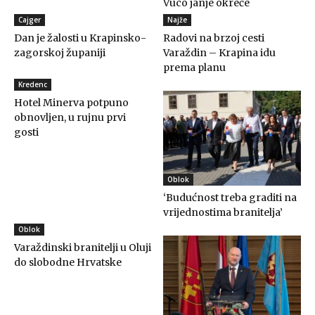
Vuco janje okreće
Cajger
Najže
Dan je žalosti u Krapinsko-
Radovi na brzoj cesti
zagorskoj županiji
Varaždin – Krapina idu
prema planu
Kredenc
Hotel Minerva potpuno
obnovljen, u rujnu prvi
gosti
Oblok
‘Budućnost treba graditi na
vrijednostima branitelja’
Oblok
Varaždinski branitelji u Oluji
do slobodne Hrvatske