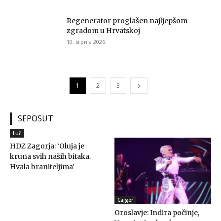
Regenerator proglašen najljepšom
zgradom u Hrvatskoj
10. srpnja 2026.
1
2
3
SEPOSUT
Luč
HDZ Zagorja: ‘Oluja je
kruna svih naših bitaka.
Hvala braniteljima’
Cajger
Oroslavje: Indira počinje,