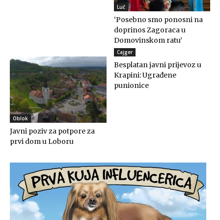
Luč
‘Posebno smo ponosni na
doprinos Zagoraca u
Domovinskom ratu’
Cajger
Besplatan javni prijevoz u
Krapini: Ugrađene
punionice
Oblok
Javni poziv za potpore za
prvi dom u Loboru