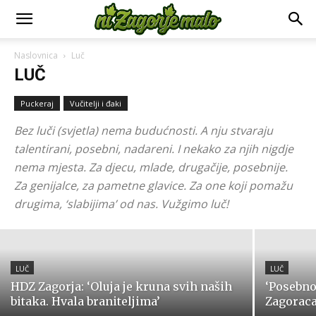
Naslovnica
Luč
LUČ
Puckeraj
Vučitelji i đaki
Bez luči (svjetla) nema budućnosti. A nju stvaraju
talentirani, posebni, nadareni. I nekako za njih nigdje
LUČ
Elitni policajci na Poskoku 3, među
nema mjesta. Za djecu, mlade, drugačije, posebnije.
Za genijalce, za pametne glavice. Za one koji pomažu
njima i IJP Zlatar
drugima, ‘slabijima’ od nas. Vužgimo luč!
5. kolovoza 2026.
LUČ
LUČ
HDZ Zagorja: ‘Oluja je kruna svih naših
‘Posebn
bitaka. Hvala braniteljima’
Zagorac