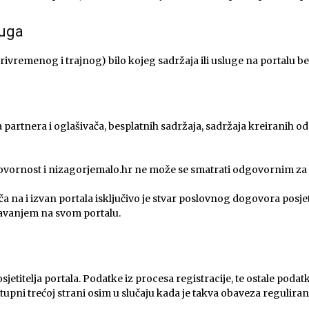
luga
ivremenog i trajnog) bilo kojeg sadržaja ili usluge na portalu 
ja partnera i oglašivača, besplatnih sadržaja, sadržaja kreiranih od
dgovornost i nizagorjemalo.hr ne može se smatrati odgovornim za 
a na i izvan portala isključivo je stvar poslovnog dogovora posjeti
šavanjem na svom portalu.
osjetitelja portala. Podatke iz procesa registracije, te ostale poda
ostupni trećoj strani osim u slučaju kada je takva obaveza regulir