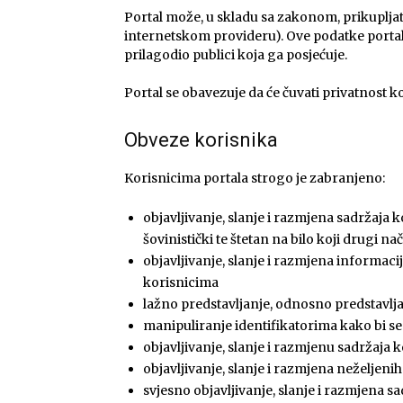
Portal može, u skladu sa zakonom, prikupljat
internetskom provideru). Ove podatke portal 
prilagodio publici koja ga posjećuje.
Portal se obavezuje da će čuvati privatnost ko
Obveze korisnika
Korisnicima portala strogo je zabranjeno:
objavljivanje, slanje i razmjena sadržaja ko
šovinistički te štetan na bilo koji drugi na
objavljivanje, slanje i razmjena informacija
korisnicima
lažno predstavljanje, odnosno predstavlja
manipuliranje identifikatorima kako bi se 
objavljivanje, slanje i razmjenu sadržaja 
objavljivanje, slanje i razmjena neželjeni
svjesno objavljivanje, slanje i razmjena sa