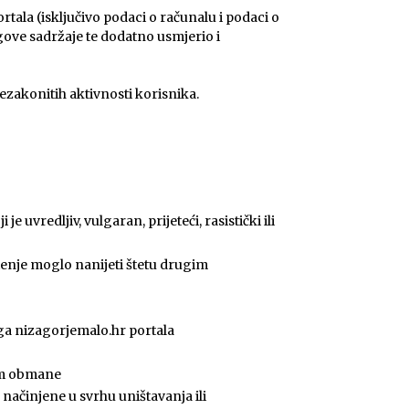
tala (isključivo podaci o računalu i podaci o
gove sadržaje te dodatno usmjerio i
nezakonitih aktivnosti korisnika.
 uvredljiv, vulgaran, prijeteći, rasistički ili
ištenje moglo nanijeti štetu drugim
luga nizagorjemalo.hr portala
tem obmane
e načinjene u svrhu uništavanja ili