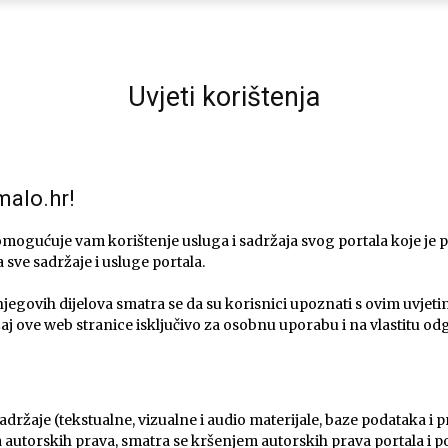
Ni
Uvjeti korištenja
Zagorje
malo.hr!
 omogućuje vam korištenje usluga i sadržaja svog portala koje j
a sve sadržaje i usluge portala.
malo
 njegovih dijelova smatra se da su korisnici upoznati s ovim uvjetim
ržaj ove web stranice isključivo za osobnu uporabu i na vlastitu o
sadržaje (tekstualne, vizualne i audio materijale, baze podataka 
ka autorskih prava, smatra se kršenjem autorskih prava portala i p