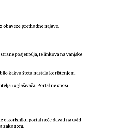
bez obaveze prethodne najave.
 strane posjetitelja, te linkova na vanjske
bilo kakvu štetu nastalu korištenjem.
telja i oglašivača. Portal ne snosi
tke o korisniku portal neće davati na uvid
ana zakonom.