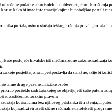
i određene podatke o korisnicima dobivene tijekom korištenja por
koristi kako bi imao informacije kojima bi poboljšao portal i nje
risnika portala, osim u slučaju teškog kršenja pravila portala ili 
ji krše postojeće hrvatske i/ili međunarodne zakone, sadržaja koji je
čin
 za koje posjetitelj zna ili pretpostavlja da su lažne, a čije bi kor
nje u ime druge pravne ili fizičke osobe
prikrilo porijeklo sadržaja kojeg se objavljuje ili šalje putem us
koji su zaštićeni autorskim pravom
h sadržaja korisnicima bez njihovog pristanka ili traženja, ili pu
držaja koji sadrži viruse ili slične računalne datoteke ili program