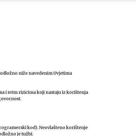
e podložno niže navedenim Uvjetima
a i svim rizicima koji nastaju iz korištenja
dgovornost.
i programerski kod). Neovlašteno korištenje
odložno je tužbi.