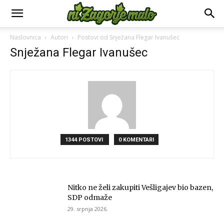
Naslovnica
Autori
Postovi od Snježana Flegar Ivanušec
Snježana Flegar Ivanušec
1344 POSTOVI
0 KOMENTARI
Nitko ne želi zakupiti Vešligajev bio bazen,
SDP odmaže
29. srpnja 2026.