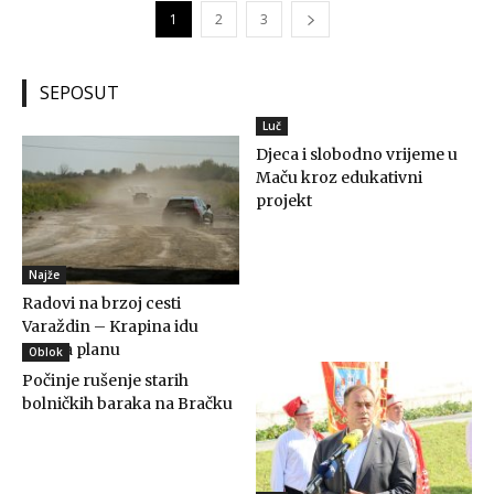
1
2
3
SEPOSUT
Luč
Djeca i slobodno vrijeme u
Maču kroz edukativni
projekt
Najže
Radovi na brzoj cesti
Varaždin – Krapina idu
prema planu
Oblok
Počinje rušenje starih
bolničkih baraka na Bračku