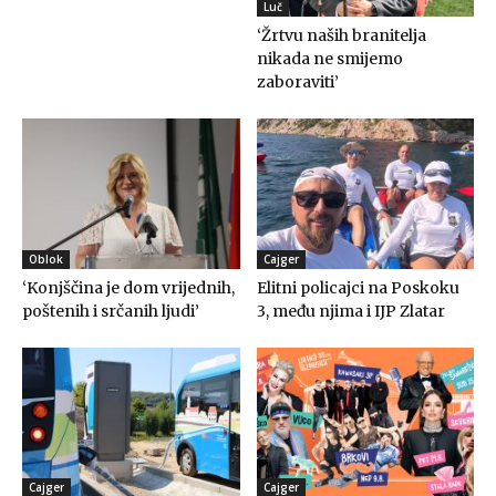
Luč
‘Žrtvu naših branitelja
nikada ne smijemo
zaboraviti’
Oblok
Cajger
‘Konjščina je dom vrijednih,
Elitni policajci na Poskoku
poštenih i srčanih ljudi’
3, među njima i IJP Zlatar
Cajger
Cajger