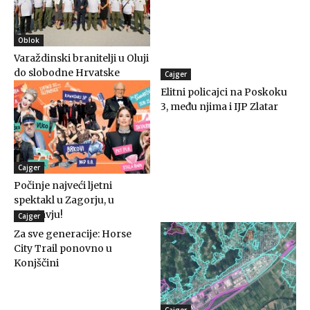
Oblok
Varaždinski branitelji u Oluji
do slobodne Hrvatske
Cajger
Elitni policajci na Poskoku
3, među njima i IJP Zlatar
Cajger
Počinje najveći ljetni
spektakl u Zagorju, u
Oroslavju!
Cajger
Za sve generacije: Horse
City Trail ponovno u
Konjščini
Cajger