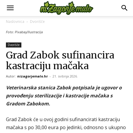
Naslovnica
Dvorišče
Foto: Pixabay/Ilustracija
Dvorišče
Grad Zabok sufinancira
kastraciju mačaka
Autor:
nizagorjemalo.hr
-
21. svibnja 2026.
Veterinarska stanica Zabok potpisala je ugovor o
provođenju sterilizacije i kastracije mačaka s
Gradom Zabokom.
Grad Zabok će u ovoj godini sufinancirati kastraciju
mačaka s po 30,00 eura po jedinki, odnosno s ukupno