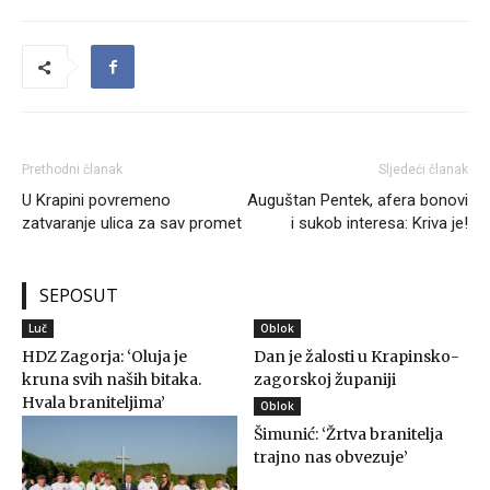
Prethodni članak
Sljedeći članak
U Krapini povremeno
Auguštan Pentek, afera bonovi
zatvaranje ulica za sav promet
i sukob interesa: Kriva je!
SEPOSUT
Luč
Oblok
HDZ Zagorja: ‘Oluja je
Dan je žalosti u Krapinsko-
kruna svih naših bitaka.
zagorskoj županiji
Hvala braniteljima’
Oblok
Šimunić: ‘Žrtva branitelja
trajno nas obvezuje’