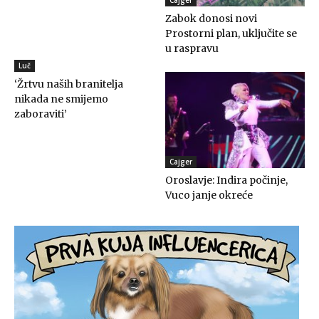
Zabok donosi novi
Prostorni plan, uključite se
u raspravu
Luč
‘Žrtvu naših branitelja
nikada ne smijemo
zaboraviti’
Cajger
Oroslavje: Indira počinje,
Vuco janje okreće