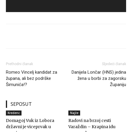
Prethodni članak
Sljedeći članak
Romeo Vincelj kandidat za
Danijela Lončar (HNS) jedina
župana, ali bez podrške
žena u borbi za zagorsku
Šimunića!?
Županiju
SEPOSUT
Kredenc
Najže
Domagoj Vuk iz Lobora
Radovi na brzoj cesti
državni je viceprvak u
Varaždin – Krapina idu