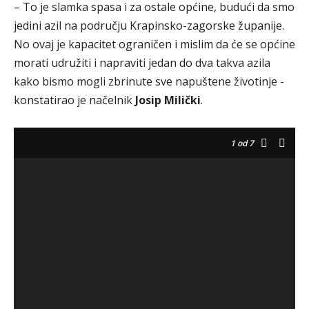
– To je slamka spasa i za ostale općine, budući da smo
jedini azil na području Krapinsko-zagorske županije.
No ovaj je kapacitet ograničen i mislim da će se općine
morati udružiti i napraviti jedan do dva takva azila
kako bismo mogli zbrinute sve napuštene životinje -
konstatirao je načelnik
Josip Milički
.
1
od 7