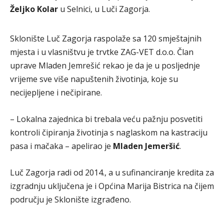
Željko Kolar
u Selnici, u Luči Zagorja.
Sklonište Luč Zagorja raspolaže sa 120 smještajnih
mjesta i u vlasništvu je trvtke ZAG-VET d.o.o. Član
uprave Mladen Jemrešić rekao je da je u posljednje
vrijeme sve više napuštenih životinja, koje su
necijepljene i nečipirane.
– Lokalna zajednica bi trebala veću pažnju posvetiti
kontroli čipiranja životinja s naglaskom na kastraciju
pasa i mačaka – apelirao je
Mladen Jemeršić
.
Luč Zagorja radi od 2014., a u sufinanciranje kredita za
izgradnju uključena je i Općina Marija Bistrica na čijem
području je Sklonište izgrađeno.