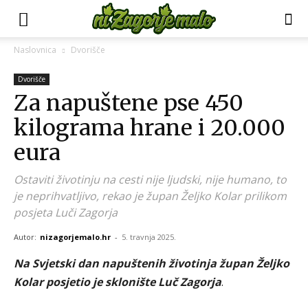
Naslovnica
Dvorišče
Dvorišče
Za napuštene pse 450
kilograma hrane i 20.000
eura
Ostaviti životinju na cesti nije ljudski, nije humano, to
je neprihvatljivo, rekao je župan Željko Kolar prilikom
posjeta Luči Zagorja
Autor:
nizagorjemalo.hr
-
5. travnja 2025.
Na Svjetski dan napuštenih životinja župan Željko
Kolar posjetio je sklonište Luč Zagorja
.