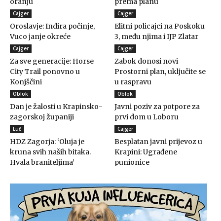
oranju
prema planu
Cajger
Cajger
Oroslavje: Indira počinje,
Elitni policajci na Poskoku
Vuco janje okreće
3, među njima i IJP Zlatar
Cajger
Cajger
Za sve generacije: Horse
Zabok donosi novi
City Trail ponovno u
Prostorni plan, uključite se
Konjščini
u raspravu
Oblok
Oblok
Dan je žalosti u Krapinsko-
Javni poziv za potpore za
zagorskoj županiji
prvi dom u Loboru
Luč
Cajger
HDZ Zagorja: ‘Oluja je
Besplatan javni prijevoz u
kruna svih naših bitaka.
Krapini: Ugrađene
Hvala braniteljima’
punionice