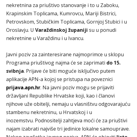
nekretnina za priuštivo stanovanje i to u Zaboku,
Krapinskim Toplicama, Kumrovcu, Mariji Bistrici,
Petrovskom, Stubičkim Toplicama, Gornjoj Stubici i u
Oroslavju. U
Varaždinskoj županiji
su u ponudi
nekretnine u Varaždinu i u Ivancu.
Javni poziv za zainteresirane najmoprimce u sklopu
Programa priuštivog najma će se zaprimati
do 15.
svibnja
. Prijave će biti moguće isključivo putem
aplikacije APN-a kojoj se pristupa na poveznici
prijava.apn.hr
. Na javni poziv mogu se prijaviti
državljani Republike Hrvatske koji, kao i članovi
njihove uže obitelji, nemaju u vlasništvu odgovarajuću
stambenu nekretninu, u Hrvatskoj i u
inozemstvu. Podnositelji zahtjeva moći će za priuštivi
najam izabrati najviše tri jedinice lokalne samouprave.