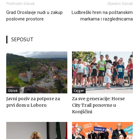
Prethodni članak
Sljedeći članak
Grad Oroslavje nudi u zakup
Ludbreški hren na poštanskim
poslovne prostore
markama i razglednicama
SEPOSUT
Oblok
Cajger
Javni poziv za potpore za
Za sve generacije: Horse
prvi dom u Loboru
City Trail ponovno u
Konjščini