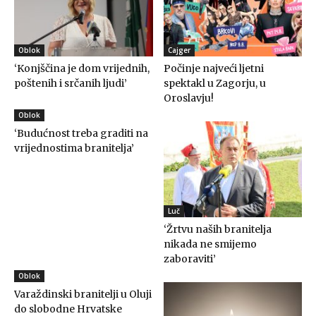
Oblok
Cajger
‘Konjščina je dom vrijednih,
Počinje najveći ljetni
poštenih i srčanih ljudi’
spektakl u Zagorju, u
Oroslavju!
Oblok
‘Budućnost treba graditi na
vrijednostima branitelja’
Luč
‘Žrtvu naših branitelja
nikada ne smijemo
zaboraviti’
Oblok
Varaždinski branitelji u Oluji
do slobodne Hrvatske