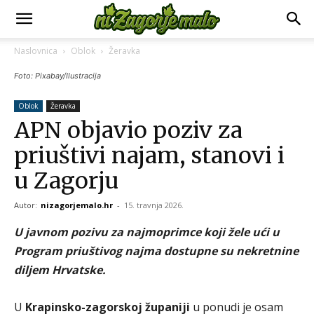
Naslovnica
Oblok
Žeravka
Foto: Pixabay/Ilustracija
Oblok
Žeravka
APN objavio poziv za
priuštivi najam, stanovi i
u Zagorju
Autor:
nizagorjemalo.hr
-
15. travnja 2026.
U javnom pozivu za najmoprimce koji žele ući u
Program priuštivog najma dostupne su nekretnine
diljem Hrvatske.
U
Krapinsko-zagorskoj županiji
u ponudi je osam