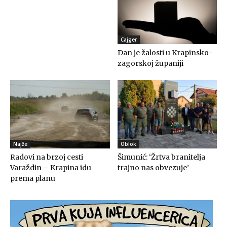
Cajger
Dan je žalosti u Krapinsko-
zagorskoj županiji
Najže
Oblok
Radovi na brzoj cesti
Šimunić: ‘Žrtva branitelja
Varaždin – Krapina idu
trajno nas obvezuje’
prema planu