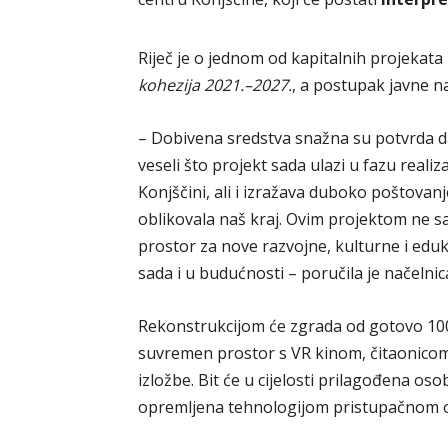
Riječ je o jednom od kapitalnih projekat
kohezija 2021.–2027.
, a postupak javne na
– Dobivena sredstva snažna su potvrda 
veseli što projekt sada ulazi u fazu reali
Konjščini, ali i izražava duboko poštovanj
oblikovala naš kraj. Ovim projektom ne 
prostor za nove razvojne, kulturne i eduka
sada i u budućnosti – poručila je načelni
Rekonstrukcijom će zgrada od gotovo 100
suvremen prostor s VR kinom, čitaonico
izložbe. Bit će u cijelosti prilagođena os
opremljena tehnologijom pristupačnom o