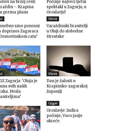
dovi na brzoj cesti
Počinje najveći ljetni
araždin – Krapina
spektakl u Zagorju, u
du prema planu
Oroslavju!
uč
Oblok
Posebno smo ponosni
Varaždinski branitelji
a doprinos Zagoraca
u Oluji do slobodne
 Domovinskom ratu’
Hrvatske
uč
Oblok
Z Zagorja: ‘Oluja je
Dan je žalosti u
una svih naših
Krapinsko-zagorskoj
taka. Hvala
županiji
aniteljima’
Cajger
Oroslavje: Indira
počinje, Vuco janje
okreće