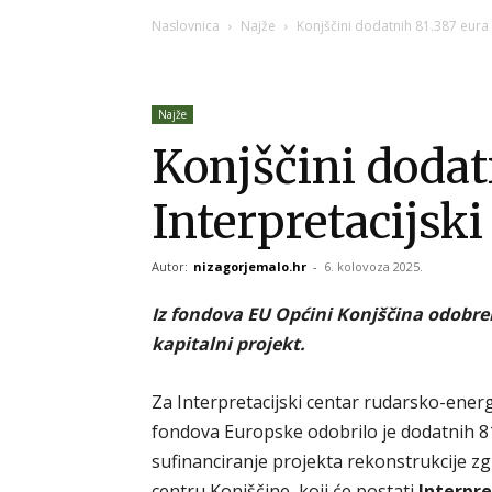
Naslovnica
Najže
Konjščini dodatnih 81.387 eura z
Najže
Konjščini dodat
Interpretacijski
Autor:
nizagorjemalo.hr
-
6. kolovoza 2025.
Iz fondova EU Općini Konjščina odobr
kapitalni projekt.
Za Interpretacijski centar rudarsko-ener
fondova Europske odobrilo je dodatnih 8
sufinanciranje projekta rekonstrukcije z
centru Konjščine, koji će postati
Interpre