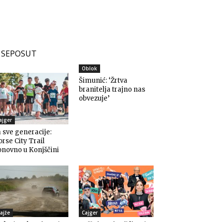
SEPOSUT
Oblok
Šimunić: ‘Žrtva
branitelja trajno nas
obvezuje’
ajger
 sve generacije:
rse City Trail
novno u Konjščini
ajže
Cajger