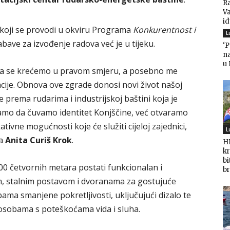
Ra
V
i
a koji se provodi u okviru Programa
Konkurentnost i
L
bave za izvođenje radova već je u tijeku.
‘
n
u
da se krećemo u pravom smjeru, a posebno me
zacije. Obnova ove zgrade donosi novi život našoj
e prema rudarima i industrijskoj baštini koja je
samo da čuvamo identitet Konjščine, već otvaramo
tivne mogućnosti koje će služiti cijeloj zajednici,
L
ca
Anita Curiš Krok
.
HD
kr
bi
0 četvornih metara postati funkcionalan i
br
m, stalnim postavom i dvoranama za gostujuće
obama smanjene pokretljivosti, uključujući dizalo te
sobama s poteškoćama vida i sluha.