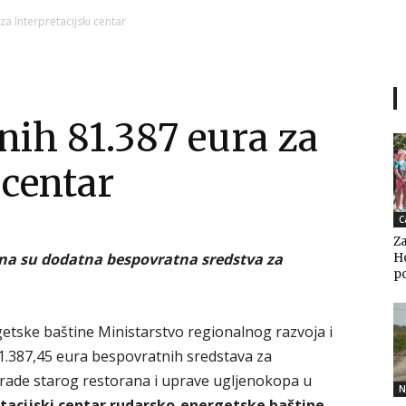
Ni
a Interpretacijski centar
nih 81.387 eura za
Zagorje
 centar
C
Za
malo
ena su dodatna bespovratna sredstva za
Ho
po
getske baštine Ministarstvo regionalnog razvoja i
1.387,45 eura bespovratnih sredstava za
grade starog restorana i uprave ugljenokopa u
N
tacijski centar rudarsko-energetske baštine
.