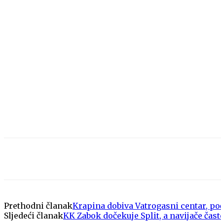
Share
Prethodni članak
Krapina dobiva Vatrogasni centar, po
Sljedeći članak
KK Zabok dočekuje Split, a navijače čas