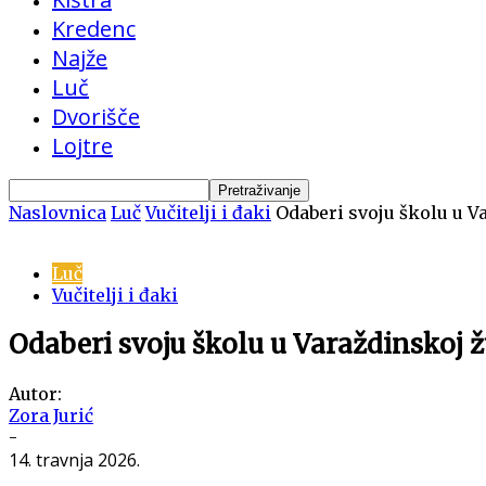
Kredenc
Najže
Luč
Dvorišče
Lojtre
Naslovnica
Luč
Vučitelji i đaki
Odaberi svoju školu u V
Luč
Vučitelji i đaki
Odaberi svoju školu u Varaždinskoj ž
Autor:
Zora Jurić
-
14. travnja 2026.