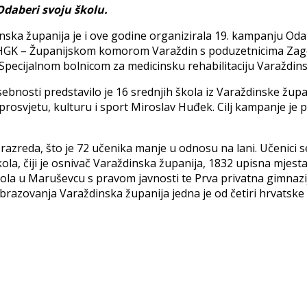
daberi svoju školu.
ska županija je i ove godine organizirala 19. kampanju Odab
HGK – Županijskom komorom Varaždin s poduzetnicima Zago
pecijalnom bolnicom za medicinsku rehabilitaciju Varaždins
osti predstavilo je 16 srednjih škola iz Varaždinske župani
prosvjetu, kulturu i sport Miroslav Huđek. Cilj kampanje je 
zreda, što je 72 učenika manje u odnosu na lani. Učenici se
kola, čiji je osnivač Varaždinska županija, 1832 upisna mje
kola u Maruševcu s pravom javnosti te Prva privatna gimnazi
razovanja Varaždinska županija jedna je od četiri hrvatske