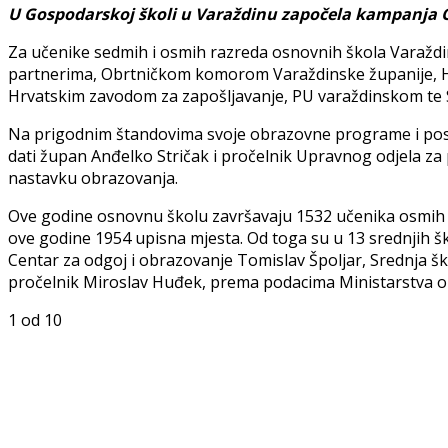
U Gospodarskoj školi u Varaždinu započela kampanja O
Za učenike sedmih i osmih razreda osnovnih škola Varaždin
partnerima, Obrtničkom komorom Varaždinske županije, 
Hrvatskim zavodom za zapošljavanje, PU varaždinskom te S
Na prigodnim štandovima svoje obrazovne programe i posebn
dati župan Anđelko Stričak i pročelnik Upravnog odjela za 
nastavku obrazovanja.
Ove godine osnovnu školu završavaju 1532 učenika osmih ra
ove godine 1954 upisna mjesta. Od toga su u 13 srednjih š
Centar za odgoj i obrazovanje Tomislav Špoljar, Srednja š
pročelnik Miroslav Huđek, prema podacima Ministarstva ob
1
od 10