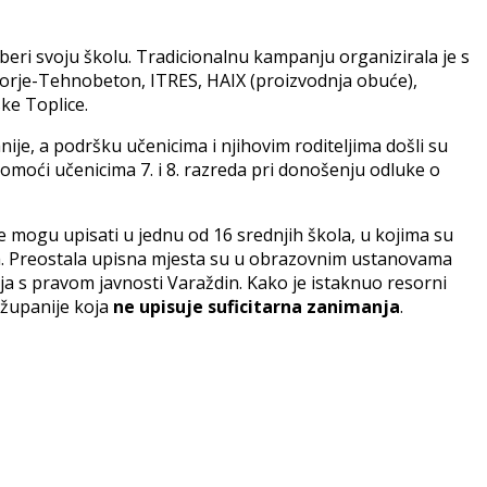
eri svoju školu. Tradicionalnu kampanju organizirala je s
rje-Tehnobeton, ITRES, HAIX (proizvodnja obuće),
ke Toplice.
je, a podršku učenicima i njihovim roditeljima došli su
pomoći učenicima 7. i 8. razreda pri donošenju odluke o
 mogu upisati u jednu od 16 srednjih škola, u kojima su
sta. Preostala upisna mjesta su u obrazovnim ustanovama
ja s pravom javnosti Varaždin. Kako je istaknuo resorni
 županije koja
ne upisuje suficitarna zanimanja
.