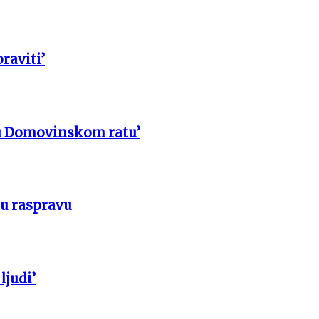
raviti’
u Domovinskom ratu’
 u raspravu
ljudi’