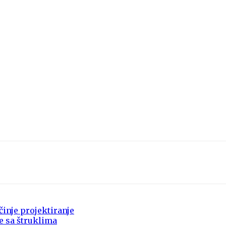
činje projektiranje
te sa štruklima