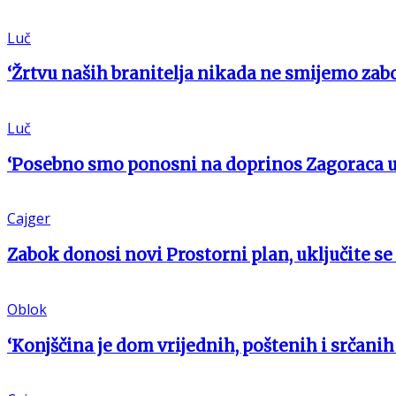
Luč
‘Žrtvu naših branitelja nikada ne smijemo zabo
Luč
‘Posebno smo ponosni na doprinos Zagoraca 
Cajger
Zabok donosi novi Prostorni plan, uključite se
Oblok
‘Konjščina je dom vrijednih, poštenih i srčanih 