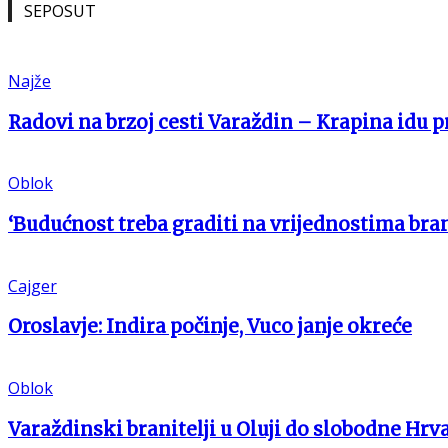
SEPOSUT
Najže
Radovi na brzoj cesti Varaždin – Krapina idu 
Oblok
‘Budućnost treba graditi na vrijednostima bran
Cajger
Oroslavje: Indira počinje, Vuco janje okreće
Oblok
Varaždinski branitelji u Oluji do slobodne Hrv