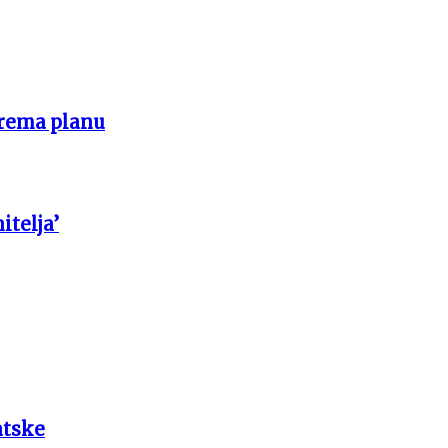
prema planu
itelja’
atske