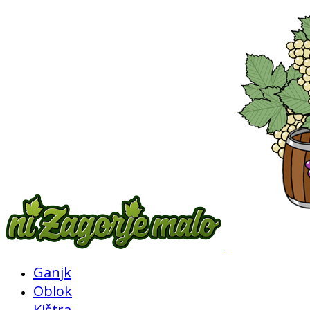
Ganjk
Oblok
Kištra