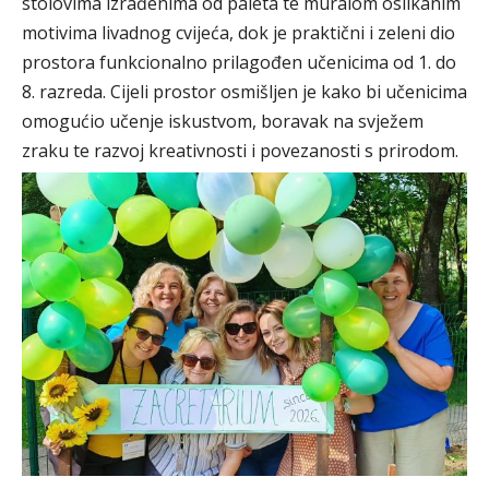
stolovima izrađenima od paleta te muralom oslikanim
motivima livadnog cvijeća, dok je praktični i zeleni dio
prostora funkcionalno prilagođen učenicima od 1. do
8. razreda. Cijeli prostor osmišljen je kako bi učenicima
omogućio učenje iskustvom, boravak na svježem
zraku te razvoj kreativnosti i povezanosti s prirodom.