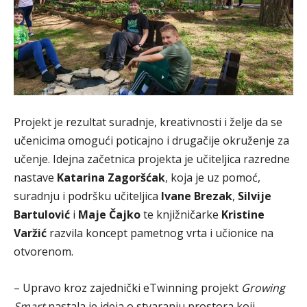
Projekt je rezultat suradnje, kreativnosti i želje da se
učenicima omogući poticajno i drugačije okruženje za
učenje. Idejna začetnica projekta je učiteljica razredne
nastave
Katarina Zagoršćak
, koja je uz pomoć,
suradnju i podršku učiteljica
Ivane Brezak
,
Silvije
Bartulović
i
Maje Čajko
te knjižničarke
Kristine
Varžić
razvila koncept pametnog vrta i učionice na
otvorenom.
– Upravo kroz zajednički eTwinning projekt
Growing
Smart
nastala je ideja o stvaranju prostora koji