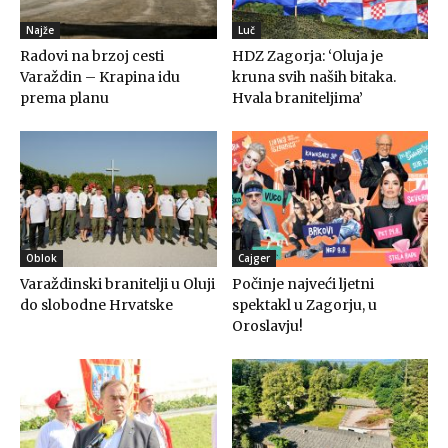
Najže
Luč
Radovi na brzoj cesti
HDZ Zagorja: ‘Oluja je
Varaždin – Krapina idu
kruna svih naših bitaka.
prema planu
Hvala braniteljima’
Oblok
Cajger
Varaždinski branitelji u Oluji
Počinje najveći ljetni
do slobodne Hrvatske
spektakl u Zagorju, u
Oroslavju!