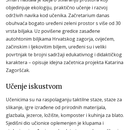
objedinjuje ekologiju, praktično učenje i razvoj
održivih navika kod učenika. Začretarium danas
obuhvaća bogato uređeni zeleni prostor s više od 30
vrsta biljaka. Uz povišene gredice zasađene
autohtonim biljkama Hrvatskog zagorja, cvijećem,
začinskim i ljekovitim biljem, uređeni su i veliki
povrtnjak te brojni sadržaji edukativnog i didaktičkog
karaktera – opisuje idejna začetnica projekta Katarina
Zagoršćak.
Učenje iskustvom
Učenicima su na raspolaganju taktilne staze, staze za
slikanje, igre izrađene od prirodnih materijala,
glazbala, jezerce, ložište, komposter i kuhinja za blato.
Sjedišni dio učionice oplemenjen je klupama i