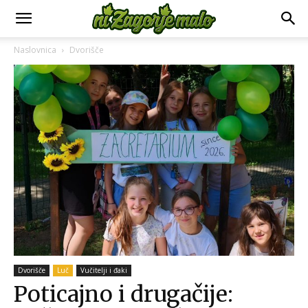
Naslovnica
Dvorišče
Dvorišče
Luč
Vučitelji i đaki
Poticajno i drugačije: