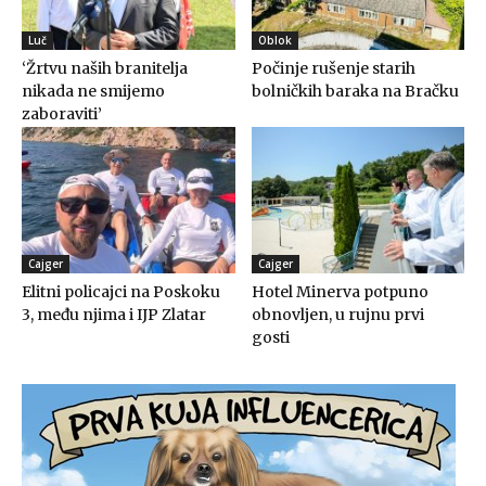
Luč
Oblok
‘Žrtvu naših branitelja
Počinje rušenje starih
nikada ne smijemo
bolničkih baraka na Bračku
zaboraviti’
Cajger
Cajger
Elitni policajci na Poskoku
Hotel Minerva potpuno
3, među njima i IJP Zlatar
obnovljen, u rujnu prvi
gosti