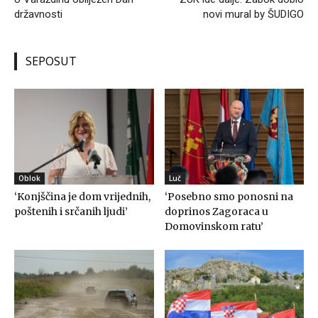
državnosti
novi mural by ŠUDIGO
SEPOSUT
Oblok
Luč
‘Konjščina je dom vrijednih,
‘Posebno smo ponosni na
poštenih i srčanih ljudi’
doprinos Zagoraca u
Domovinskom ratu’