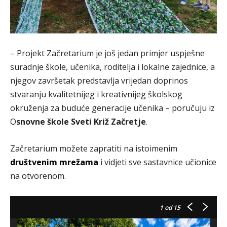
– Projekt Začretarium je još jedan primjer uspješne
suradnje škole, učenika, roditelja i lokalne zajednice, a
njegov završetak predstavlja vrijedan doprinos
stvaranju kvalitetnijeg i kreativnijeg školskog
okruženja za buduće generacije učenika – poručuju iz
O
snovne škole Sveti Križ Začretje
.
Začretarium možete zapratiti na istoimenim
društvenim mrežama
i vidjeti sve sastavnice učionice
na otvorenom.
1
od 15