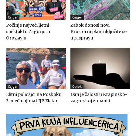
Cajger
Cajger
Počinje najveći ljetni
Zabok donosi novi
spektakl u Zagorju, u
Prostorni plan, uključite se
Oroslavju!
u raspravu
Cajger
Oblok
Elitni policajci na Poskoku
Dan je žalosti u Krapinsko-
3, među njima i IJP Zlatar
zagorskoj županiji