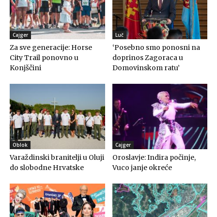
Cajger
Luč
Za sve generacije: Horse
‘Posebno smo ponosni na
City Trail ponovno u
doprinos Zagoraca u
Konjščini
Domovinskom ratu’
Oblok
Cajger
Varaždinski branitelji u Oluji
Oroslavje: Indira počinje,
do slobodne Hrvatske
Vuco janje okreće