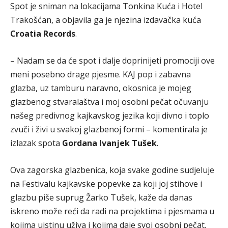
Spot je sniman na lokacijama Tonkina Kuća i Hotel
Trakošćan, a objavila ga je njezina izdavačka kuća
Croatia Records
.
– Nadam se da će spot i dalje doprinijeti promociji ove
meni posebno drage pjesme. KAJ pop i zabavna
glazba, uz tamburu naravno, okosnica je mojeg
glazbenog stvaralaštva i moj osobni pečat očuvanju
našeg predivnog kajkavskog jezika koji divno i toplo
zvuči i živi u svakoj glazbenoj formi – komentirala je
izlazak spota
Gordana Ivanjek Tušek
.
Ova zagorska glazbenica, koja svake godine sudjeluje
na Festivalu kajkavske popevke za koji joj stihove i
glazbu piše suprug Žarko Tušek, kaže da danas
iskreno može reći da radi na projektima i pjesmama u
kojima uistinu uživa i kojima daje svoj osobni pečat.