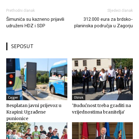
Prethodni članak
Sljedeći članak
Šimunića su kazneno prijavili
312.000 eura za brdsko-
udruženi HDZ i SDP
planinska područja u Zagorju
SEPOSUT
Cajger
Oblok
Besplatan javni prijevoz u
‘Budućnost treba graditi na
Krapini: Ugrađene
vrijednostima branitelja’
punionice