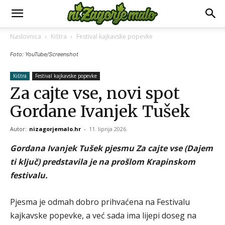
Naslovnica
Kištra
Festival kajkavske popevke
Foto: YouTube/Screenshot
Kištra
Festival kajkavske popevke
Za cajte vse, novi spot
Gordane Ivanjek Tušek
Autor:
nizagorjemalo.hr
-
11. lipnja 2026.
Gordana Ivanjek Tušek pjesmu Za cajte vse (Dajem
ti ključ) predstavila je na prošlom Krapinskom
festivalu.
Pjesma je odmah dobro prihvaćena na Festivalu
kajkavske popevke, a već sada ima lijepi doseg na