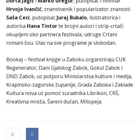
Dorta Jagić
i
Marko Gregur
, putopisac i novinar
Hrvoje Ivančić
, znanstvenik i popularizator znanosti
Saša Ceci
, putopisac
Juraj Bubalo
, ilustratorica i
autorica
Hana Tintor
te brojni autori i strip-crtači
okupljeni oko partnera festivala, udruge Crtani
romani šou. Ulaz na sve programe je slobodan.
Bookaj – festival knjige u Zaboku organiziraju CUK
Regenerator, Dani Gjalskog Zabok, Gokul Zabok i
DND Zabok, uz potporu Ministarstva kulture i medija,
Krapinsko-zagorske županije, Grada Zaboka i Zaklade
Kultura nova uz pomoć suradnika Librikon, CRŠ,
Kreativna mreža, Šareni dućan, Mitopeja.