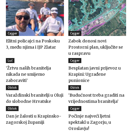
Cajger
Cajger
Elitni policajci na Poskoku
Zabok donosi novi
3, među njima i IJP Zlatar
Prostorni plan, uključite se
u raspravu
Luč
Cajger
‘Žrtvu naših branitelja
Besplatan javni prijevoz u
nikada ne smijemo
Krapini: Ugrađene
zaboraviti’
punionice
Oblok
Oblok
Varaždinski branitelji u Oluji
‘Budućnost treba graditi na
do slobodne Hrvatske
vrijednostima branitelja’
Oblok
Cajger
Dan je žalosti u Krapinsko-
Počinje najveći ljetni
zagorskoj županiji
spektakl u Zagorju, u
Oroslavju!