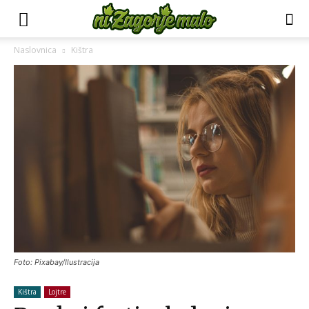
Naslovnica
Kištra
Foto: Pixabay/Ilustracija
Kištra
Lojtre