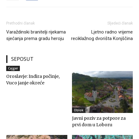
Prethodni članak
Sljedeći članak
Varaždinski branitelji rijekama
Ljetno radno vrijeme
sjećanja prema gradu heroju
reciklažnog dvorišta Konjščina
SEPOSUT
Cajger
Oroslavje: Indira počinje,
Vuco janje okreće
Oblok
Javni poziv za potpore za
prvi dom u Loboru