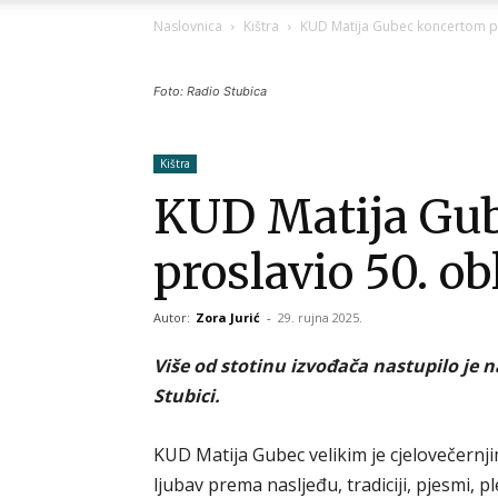
Naslovnica
Kištra
KUD Matija Gubec koncertom pr
Foto: Radio Stubica
Kištra
KUD Matija Gu
proslavio 50. ob
Autor:
Zora Jurić
-
29. rujna 2025.
Više od stotinu izvođača nastupilo je
Stubici.
KUD Matija Gubec velikim je cjelovečernj
ljubav prema nasljeđu, tradiciji, pjesmi, p