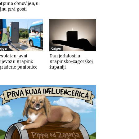
tpuno obnovljen, u
jnu prvi gosti
ajger
Cajger
splatan javni
Dan je žalosti u
ijevoz u Krapini:
Krapinsko-zagorskoj
građene punionice
županiji