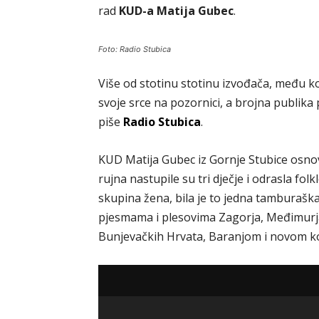
rad
KUD-a Matija Gubec
.
Foto: Radio Stubica
Više od stotinu stotinu izvođača, među koj
svoje srce na pozornici, a brojna publika 
piše
Radio Stubica
.
KUD Matija Gubec iz Gornje Stubice osnov
rujna nastupile su tri dječje i odrasla fo
skupina žena, bila je to jedna tamburaška i
pjesmama i plesovima Zagorja, Međimurja
Bunjevačkih Hrvata, Baranjom i novom ko