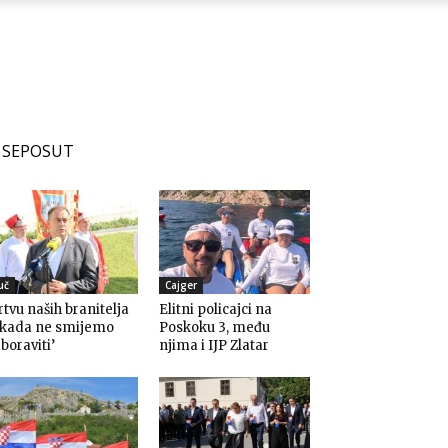
SEPOSUT
uč
Cajger
rtvu naših branitelja
Elitni policajci na
ikada ne smijemo
Poskoku 3, među
boraviti’
njima i IJP Zlatar