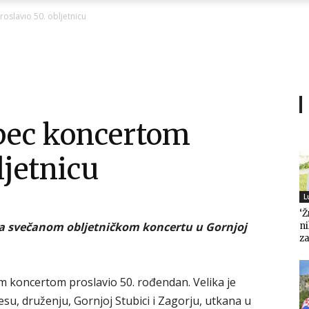
Ni
oslavio 50. obljetnicu
Zagorje
bec koncertom
ljetnicu
malo
L
‘Ž
 na svečanom obljetničkom koncertu u Gornjoj
n
za
im koncertom proslavio 50. rođendan. Velika je
lesu, druženju, Gornjoj Stubici i Zagorju, utkana u