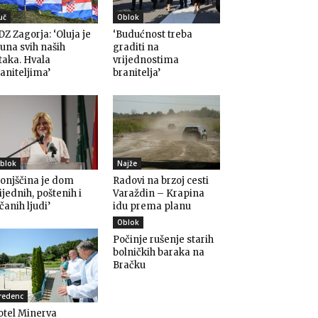
uč
Oblok
Z Zagorja: ‘Oluja je
‘Budućnost treba
una svih naših
graditi na
taka. Hvala
vrijednostima
aniteljima’
branitelja’
blok
Najže
onjščina je dom
Radovi na brzoj cesti
ijednih, poštenih i
Varaždin – Krapina
čanih ljudi’
idu prema planu
Oblok
Počinje rušenje starih
bolničkih baraka na
Bračku
redenc
otel Minerva