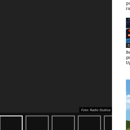
po
ru
C
Be
pr
U
Foto: Radio Stubica