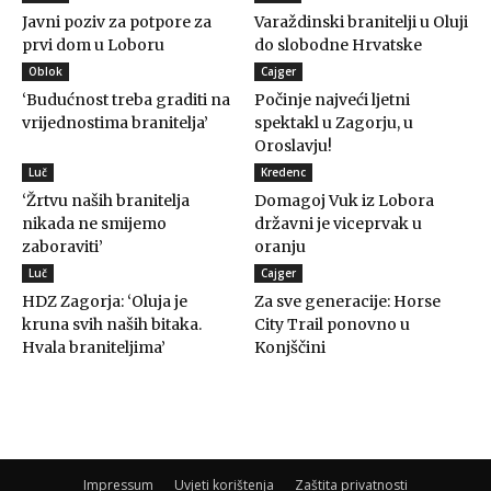
Javni poziv za potpore za
Varaždinski branitelji u Oluji
prvi dom u Loboru
do slobodne Hrvatske
Oblok
Cajger
‘Budućnost treba graditi na
Počinje najveći ljetni
vrijednostima branitelja’
spektakl u Zagorju, u
Oroslavju!
Luč
Kredenc
‘Žrtvu naših branitelja
Domagoj Vuk iz Lobora
nikada ne smijemo
državni je viceprvak u
zaboraviti’
oranju
Luč
Cajger
HDZ Zagorja: ‘Oluja je
Za sve generacije: Horse
kruna svih naših bitaka.
City Trail ponovno u
Hvala braniteljima’
Konjščini
Impressum
Uvjeti korištenja
Zaštita privatnosti