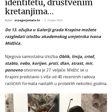
identitetu, društvenim
kretanjima…
Autor:
nizagorjemalo.hr
-
2. ožujka 2026.
Do 13. ožujka u Galeriji grada Krapine možete
razgledati izložbu akademskog umjetnika Ivana
Midžića.
Njegova samostalna izložba
Oblik, linija, crtež,
stablo, nebo, korijen, prsti, dlan, strast, mir,
ponovno
otvorena je 27. veljače. Midžić se u
Krapini predstavio s više od 40 recentnih radova
različitih formata nastalih u proteklih nekoliko godina.