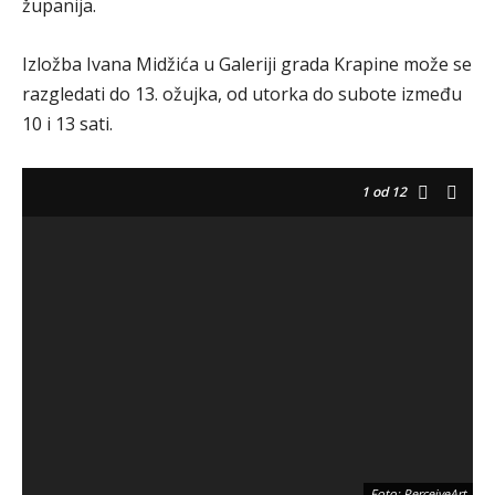
županija.
Izložba Ivana Midžića u Galeriji grada Krapine može se
razgledati do 13. ožujka, od utorka do subote između
10 i 13 sati.
1
od 12
Foto: PerceiveArt