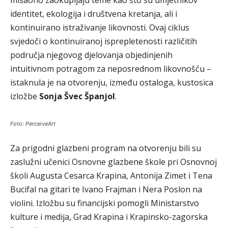
identitet, ekologija i društvena kretanja, ali i
kontinuirano istraživanje likovnosti. Ovaj ciklus
svjedoči o kontinuiranoj isprepletenosti različitih
područja njegovog djelovanja objedinjenih
intuitivnom potragom za neposrednom likovnošću –
istaknula je na otvorenju, između ostaloga, kustosica
izložbe
Sonja Švec Španjol
.
Foto: PerceiveArt
Za prigodni glazbeni program na otvorenju bili su
zaslužni učenici Osnovne glazbene škole pri Osnovnoj
školi Augusta Cesarca Krapina, Antonija Zimet i Tena
Bucifal na gitari te Ivano Frajman i Nera Poslon na
violini. Izložbu su financijski pomogli Ministarstvo
kulture i medija, Grad Krapina i Krapinsko-zagorska