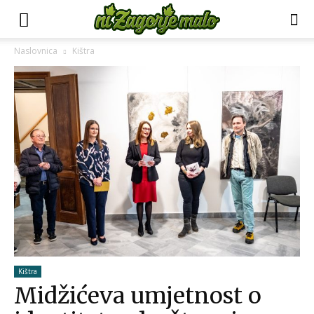
Naslovnica
Kištra
Kištra
Midžićeva umjetnost o