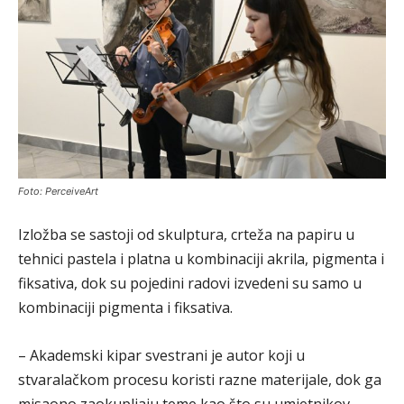
Foto: PerceiveArt
Izložba se sastoji od skulptura, crteža na papiru u
tehnici pastela i platna u kombinaciji akrila, pigmenta i
fiksativa, dok su pojedini radovi izvedeni su samo u
kombinaciji pigmenta i fiksativa.
– Akademski kipar svestrani je autor koji u
stvaralačkom procesu koristi razne materijale, dok ga
misaono zaokupljaju teme kao što su umjetnikov