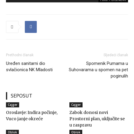
Prethodni članak
Sljedeći članak
Uređen sanitarni dio
Spomenik Pumama u
svlačionica NK Mladosti
Suhovarama u spomen na pet
poginulih
SEPOSUT
Cajger
Cajger
Oroslavje: Indira počinje,
Zabok donosi novi
Vuco janje okreće
Prostorni plan, uključite se
u raspravu
Oblok
Oblok