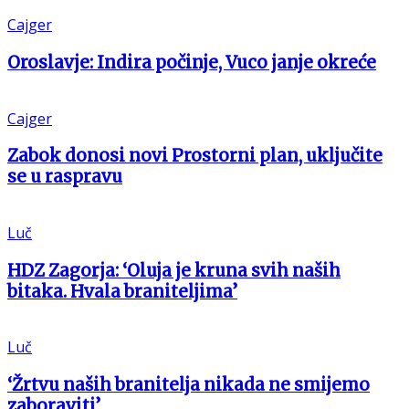
Cajger
Oroslavje: Indira počinje, Vuco janje okreće
Cajger
Zabok donosi novi Prostorni plan, uključite
se u raspravu
Luč
HDZ Zagorja: ‘Oluja je kruna svih naših
bitaka. Hvala braniteljima’
Luč
‘Žrtvu naših branitelja nikada ne smijemo
zaboraviti’