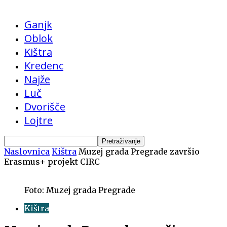
Ganjk
Oblok
Kištra
Kredenc
Najže
Luč
Dvorišče
Lojtre
Naslovnica
Kištra
Muzej grada Pregrade završio
Erasmus+ projekt CIRC
Foto: Muzej grada Pregrade
Kištra