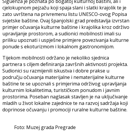
Sigüenza je poznata po bogatoj kulturnoj baštini, ali i
cjelokupnom pejzažu koji spaja slani i slatki krajolik te je
zato uvrštena na privremenu listu UNESCO-ovog Popisa
svjetske baštine. Ovaj španjolski grad predstavlja izvrstan
primjer očuvanja kulturne baštine i krajolika kroz održivo
upravljanje prostorom, a sudionici mobilnosti imali su
priliku upoznati i uspješne primjere povezivanja kulturne
ponude s ekoturizmom i lokalnom gastronomijom.
Tijekom mobilnosti održano je nekoliko sjednica
partnera s ciljem definiranja završnih aktivnosti projekta.
Sudionici su razmijenili iskustva i dobre prakse u
području očuvanja materijalne i nematerijalne kulturne
baštine te se upoznali s primjerima održivog upravljanja
kulturnim lokalitetima, turističkom ponudom i javnim
prostorima. Poseban naglasak stavljen je na uključivanje
mladih u život lokalne zajednice te na razvoj sadržaja koji
doprinose očuvanju i promociji ruralne kulturne baštine.
Foto: Muzej grada Pregrade