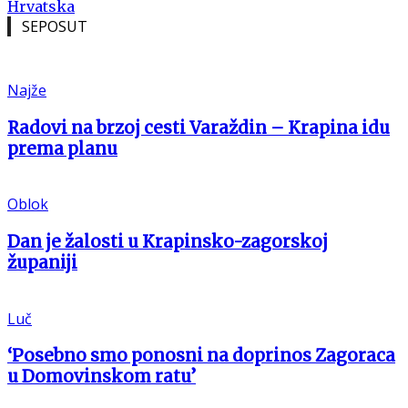
Hrvatska
SEPOSUT
Najže
Radovi na brzoj cesti Varaždin – Krapina idu
prema planu
Oblok
Dan je žalosti u Krapinsko-zagorskoj
županiji
Luč
‘Posebno smo ponosni na doprinos Zagoraca
u Domovinskom ratu’