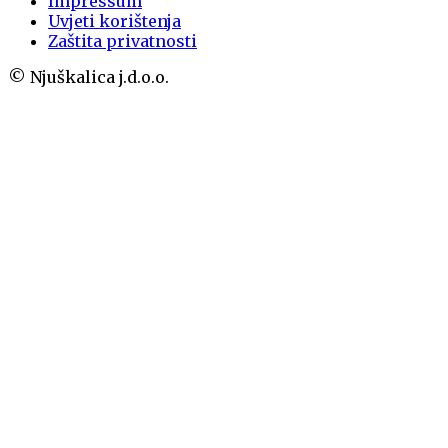
Impressum
Uvjeti korištenja
Zaštita privatnosti
© Njuškalica j.d.o.o.