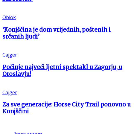
Oblok
‘Konjščina je dom vrijednih, poštenih i
srčanih ljudi’
Cajger
Počinje najveći ljetni spektakl u Zagorju, u
Oroslavju!
Cajger
Za sve generacije: Horse City Trail ponovno u
Konjščini