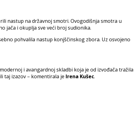
rili nastup na državnoj smotri. Ovogodišnja smotra u
o jača i okuplja sve veći broj sudionika.
posebno pohvalila nastup konjščinskog zbora. Uz osvojeno
 modernoj i avangardnoj skladbi koja je od izvođača tražila
i taj izazov – komentirala je
Irena Kušec
.