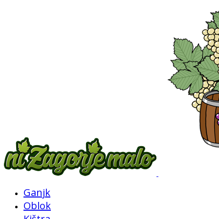
Ganjk
Oblok
Kištra