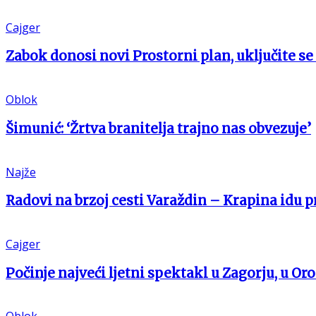
Cajger
Zabok donosi novi Prostorni plan, uključite se
Oblok
Šimunić: ‘Žrtva branitelja trajno nas obvezuje’
Najže
Radovi na brzoj cesti Varaždin – Krapina idu 
Cajger
Počinje najveći ljetni spektakl u Zagorju, u Oro