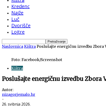
Kredenc
Najže
Luč
Dvorišče
Lojtre
Naslovnica
Kištra
Poslušajte energičnu izvedbu Zbora V
Foto: Facebook/Screenshot
Kištra
Poslušajte energičnu izvedbu Zbora V
Autor:
nizagorjemalo.hr
-
26. svibnja 2026.