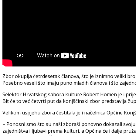
Zbor okuplja četrdesetak članova, što je iznimno veliki br
Posebno veseli što imaju puno mladih članova i što zajedno 
Selektor Hrvatskog sabora kulture Robert Homen je i prij
Bit će to već četvrti put da konjščinski zbor predstavlja žup
Velikom uspjehu zbora čestitala je i načelnica Općine Konj
– Ponosni smo što su naši zboraši ponovno dokazali svoju i
zajedništva i ljubavi prema kulturi, a Općina će i dalje pru