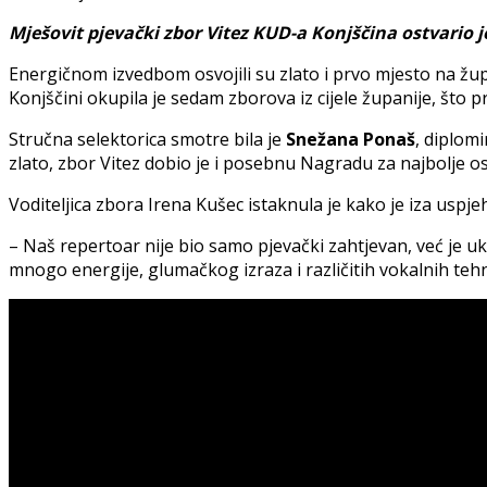
Mješovit pjevački zbor Vitez KUD-a Konjščina ostvario j
Energičnom izvedbom osvojili su zlato i prvo mjesto na žu
Konjščini okupila je sedam zborova iz cijele županije, što 
Stručna selektorica smotre bila je
Snežana Ponaš
, diplom
zlato, zbor Vitez dobio je i posebnu Nagradu za najbolje o
Voditeljica zbora Irena Kušec istaknula je kako je iza usp
– Naš repertoar nije bio samo pjevački zahtjevan, već je uk
mnogo energije, glumačkog izraza i različitih vokalnih teh