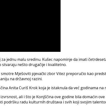
oj za jednu malu sredinu. Kušec napominje da imati četrdese
stvaraju nešto drugačije i kvalitetno.
e smotre Mješoviti pjevački zbor Vitez preporučio kao pred
aniju na državnoj razini.
ščina Anita Curiš Krok koja je istaknula da već godinama na 
zvrsnost, ali i što je Konjščina ove godine bila domaćin ove
žati podršku radu kulturnih društava i svih koji svojim talen