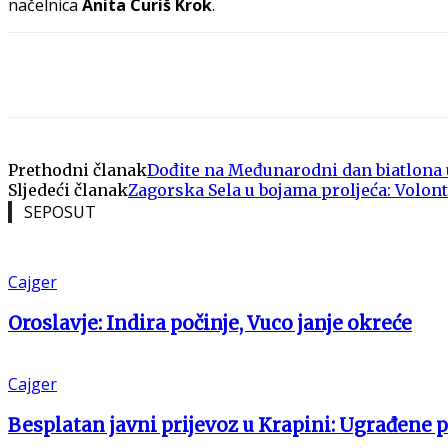
načelnica
Anita Curiš Krok
.
Share
Prethodni članak
Dođite na Međunarodni dan biatlona 
Sljedeći članak
Zagorska Sela u bojama proljeća: Volont
SEPOSUT
Cajger
Oroslavje: Indira počinje, Vuco janje okreće
Cajger
Besplatan javni prijevoz u Krapini: Ugrađene 