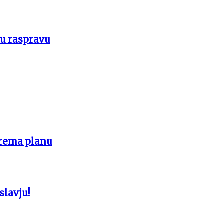
 u raspravu
prema planu
slavju!