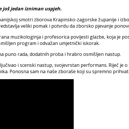
e još jedan izniman uspjeh.
panijskoj smotri zborova Krapinsko-zagorske županije i izbo
predstavlja veliki pomak i potvrdu da zborsko pjevanje ponovn
irana muzikologinja i profesorica povijesti glazbe, koja je 
smišljen program i odvažan umjetnički iskorak.
jeha puno rada, dodatnih proba i hrabro osmišljen nastup.
ljučivao i scenski nastup, svojevrstan performans. Riječ je o
nika. Ponosna sam na naše zboraše koji su spremno prihvatil