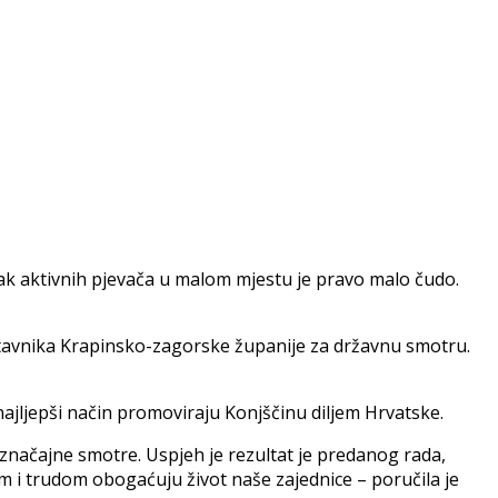
tak aktivnih pjevača u malom mjestu je pravo malo čudo.
stavnika Krapinsko-zagorske županije za državnu smotru.
najljepši način promoviraju Konjščinu diljem Hrvatske.
 značajne smotre. Uspjeh je rezultat je predanog rada,
tom i trudom obogaćuju život naše zajednice – poručila je