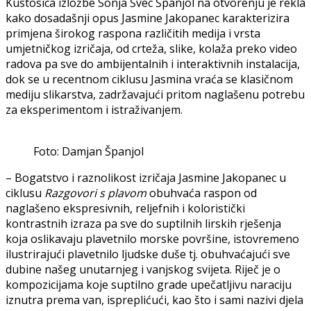
Kustosica izložbe Sonja Švec Španjol na otvorenju je rekla
kako dosadašnji opus Jasmine Jakopanec karakterizira
primjena širokog raspona različitih medija i vrsta
umjetničkog izričaja, od crteža, slike, kolaža preko video
radova pa sve do ambijentalnih i interaktivnih instalacija,
dok se u recentnom ciklusu Jasmina vraća se klasičnom
mediju slikarstva, zadržavajući pritom naglašenu potrebu
za eksperimentom i istraživanjem.
Foto: Damjan Španjol
– Bogatstvo i raznolikost izričaja Jasmine Jakopanec u
ciklusu
Razgovori s plavom
obuhvaća raspon od
naglašeno ekspresivnih, reljefnih i koloristički
kontrastnih izraza pa sve do suptilnih lirskih rješenja
koja oslikavaju plavetnilo morske površine, istovremeno
ilustrirajući plavetnilo ljudske duše tj. obuhvaćajući sve
dubine našeg unutarnjeg i vanjskog svijeta. Riječ je o
kompozicijama koje suptilno grade upečatljivu naraciju
iznutra prema van, ispreplićući, kao što i sami nazivi djela