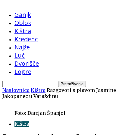
Ganjk
Oblok
Kištra
Kredenc
Najže
Luč
Dvorišče
Lojtre
Naslovnica
Kištra
Razgovori s plavom Jasmine
Jakopanec u Varaždinu
Foto: Damjan Španjol
Kištra