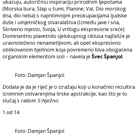
ukazuju, autoričinu inspiraciju prirodnim ljepotama
(Morska bura, Slap u šumi, Planine, Val, Dio morskog
dna, dio neba) s najintimnijim preokupacijama ljudske
duše i umjetničkog stvaralaštva (Između jave i sna,
Skriveno mjesto, Svoja, U vrtlogu ekspresivne sreće).
Dominantno plavetnilo cjelokupnog ciklusa najčešće je
uravnoteženo nenametljivom, ali opet ekspresivno
oblikovanom bjelinom koja povremeno biva obogaćena
organskim elementom soli – navela je
Švec Španjol
.
Foto: Damjan Španjol
Dodala je da je riječ je o izražaju koji u konačnici rezultira
iznimnim ostvarenjima lirske apstrakcije, kao što je to
slučaj s radom
S-Nježno
.
1
od 14
Foto: Damjan Španjol