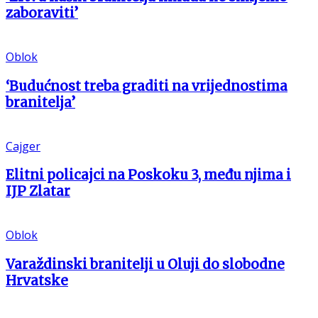
zaboraviti’
Oblok
‘Budućnost treba graditi na vrijednostima
branitelja’
Cajger
Elitni policajci na Poskoku 3, među njima i
IJP Zlatar
Oblok
Varaždinski branitelji u Oluji do slobodne
Hrvatske