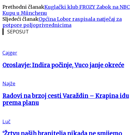
Prethodni članak
Kuglački klub FROZY Zabok na NBC
Kupu u Münchenu
Sljedeći članak
Općina Lobor raspisala natječaj za
potpore poljoprivrednicima
SEPOSUT
Cajger
Oroslavje: Indira počinje, Vuco janje okreće
Najže
Radovi na brzoj cesti Varaždin – Krapina idu
prema planu
Luč
‘Žrtvu naših branitelja nikada ne smijemo