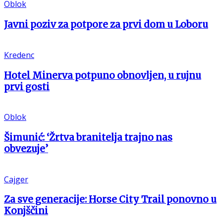
Oblok
Javni poziv za potpore za prvi dom u Loboru
Kredenc
Hotel Minerva potpuno obnovljen, u rujnu
prvi gosti
Oblok
Šimunić: ‘Žrtva branitelja trajno nas
obvezuje’
Cajger
Za sve generacije: Horse City Trail ponovno u
Konjščini