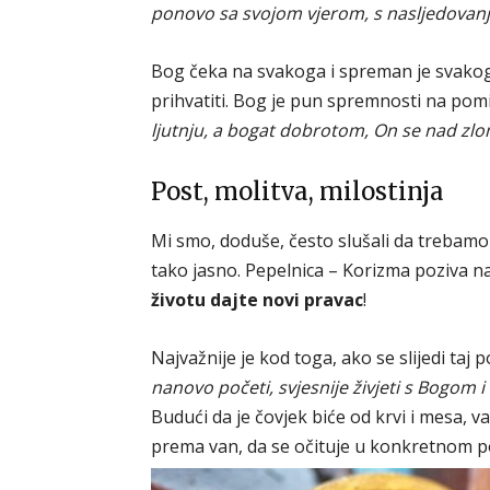
ponovo sa svojom vjerom, s nasljedovan
Bog čeka na svakoga i spreman je svakog
prihvatiti. Bog je pun spremnosti na pomir
ljutnju, a bogat dobrotom, On se nad zlo
Post, molitva, milostinja
Mi smo, doduše, često slušali da trebamo s
tako jasno. Pepelnica – Korizma poziva n
životu dajte novi pravac
!
Najvažnije je kod toga, ako se slijedi taj 
nanovo početi, svjesnije živjeti s Bogom
Budući da je čovjek biće od krvi i mesa, v
prema van, da se očituje u konkretnom p