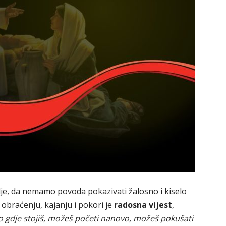
je, da nemamo povoda pokazivati žalosno i kiselo
 o obraćenju, kajanju i pokori je
radosna vijest
,
o gdje stojiš, možeš početi nanovo, možeš pokušati