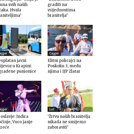
una svih naših
graditi na
taka. Hvala
vrijednostima
aniteljima’
branitelja’
ajger
Cajger
splatan javni
Elitni policajci na
ijevoz u Krapini:
Poskoku 3, među
građene punionice
njima i IJP Zlatar
ajger
Luč
oslavje: Indira
‘Žrtvu naših branitelja
činje, Vuco janje
nikada ne smijemo
kreće
zaboraviti’