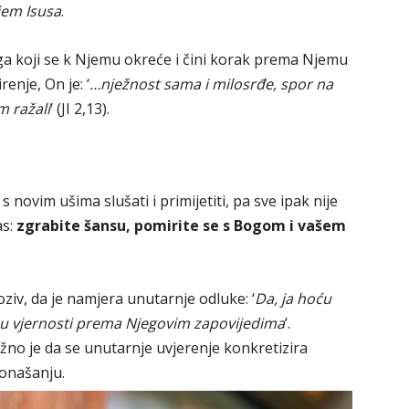
jem Isusa
.
a koji se k Njemu okreće i čini korak prema Njemu
enje, On je: ‘
…nježnost sama i milosrđe, spor na
m ražali
‘ (JI 2,13).
 novim ušima slušati i primijetiti, pa sve ipak nije
as:
zgrabite šansu, pomirite se s Bogom i vašem
poziv, da je namjera unutarnje odluke: ‘
Da, ja hoću
 i u vjernosti prema Njegovim zapovijedima
’.
ažno je da se unutarnje uvjerenje konkretizira
onašanju.