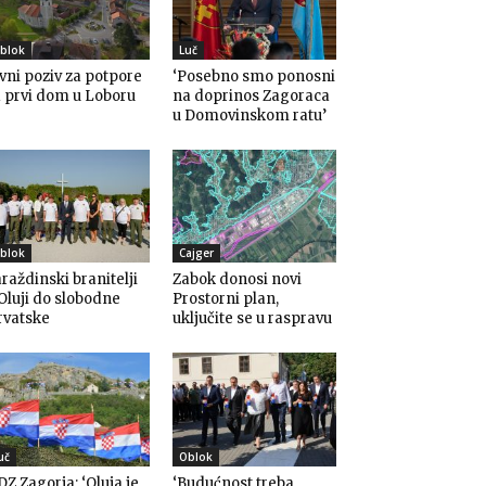
blok
Luč
vni poziv za potpore
‘Posebno smo ponosni
 prvi dom u Loboru
na doprinos Zagoraca
u Domovinskom ratu’
blok
Cajger
raždinski branitelji
Zabok donosi novi
Oluji do slobodne
Prostorni plan,
rvatske
uključite se u raspravu
uč
Oblok
Z Zagorja: ‘Oluja je
‘Budućnost treba