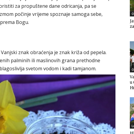
ristiti za propuštene dane odricanja, pa se
Korizmom počinje vrijeme spoznaje samoga sebe,
O
Ja
je prema Bogu.
za
 Vanjski znak obraćenja je znak križa od pepela.
jenih palminih ili maslinovih grana prethodne
 blagoslivlja svetom vodom i kadi tamjanom.
O
Va
u 
H
L
HD