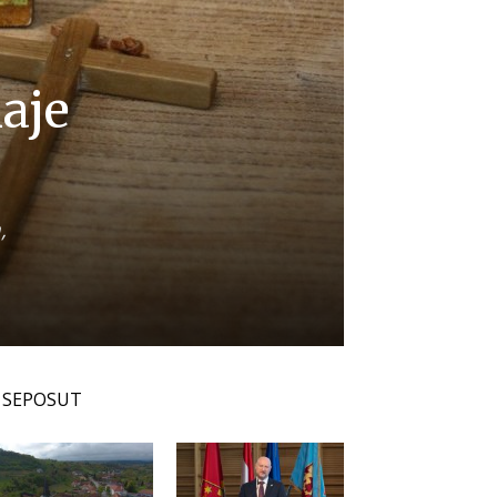
aje
,
SEPOSUT