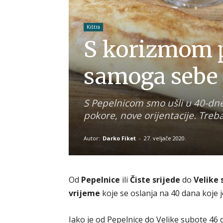
Kištra
S korizmom p
samoga sebe
S Pepelnicom smo ušli u 40-dne
pokore, nove orijentacije. Treba
Autor:
Darko Fiket
-
27. veljače 2020.
Od
Pepelnice
ili
Čiste srijede
do
Velike
vrijeme
koje se oslanja na 40 dana koje j
Iako je od Pepelnice do Velike subote 46 d