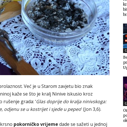
kr
bi
br
C
Be
pr
U
prolaznost. Već je u Starom zavjetu bio znak
ninoj kaže se što je kralj Ninive iskusio kroz
 rušenje grada: ‘
Glas doprije do kralja ninivskoga:
C
e, odjenu se u kostrijet i sjede u pepeo
‘ (Jon 3,6).
Or
po
o
skrsno
pokorničko vrijeme
dade se sažeti u jednoj