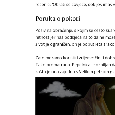
rečenici: ‘Obrati se čovječe, dok još imaš 
Poruka o pokori
Poziv na obraćenje, s kojim se često susr
hitnost jer nas podsjeća na to da ne mo
život je ograničen, on je poput leta zrak
Zato moramo koristiti vrijeme: činiti dobro
Tako promatrana, Pepelnica je ozbiljan 
zašto je ona zajedno s Velikim petkom gl