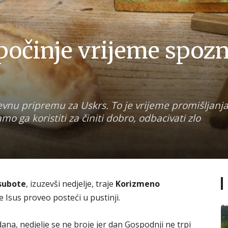
očinje vrijeme spozn
vnu pripremu za Uskrs. To je vrijeme promišljanja
mo ga koristiti za činiti dobro, odbacivati zlo
 subote
, izuzevši nedjelje, traje
Korizmeno
e Isus proveo posteći u pustinji.
ana, nedjelje se ne broje jer dan Gospodnji ne trpi