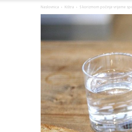
Naslovnica
Kištra
S korizmom počinje vrijeme s