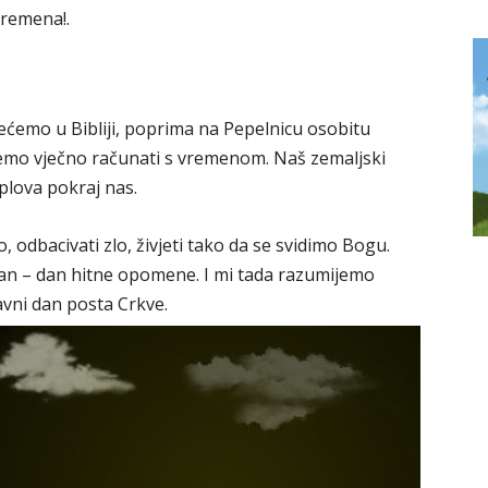
vremena!.
ećemo u Bibliji, poprima na Pepelnicu osobitu
žemo vječno računati s vremenom. Naš zemaljski
oplova pokraj nas.
, odbacivati zlo, živjeti tako da se svidimo Bogu.
dan – dan hitne opomene. I mi tada razumijemo
avni dan posta Crkve.