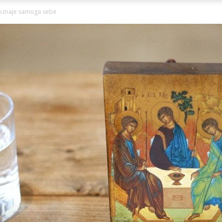
Ni
poznaje samoga sebe
Zagorje
malo