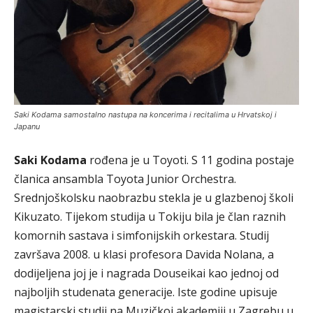
Saki Kodama samostalno nastupa na koncerima i recitalima u Hrvatskoj i
Japanu
Saki Kodama
rođena je u Toyoti. S 11 godina postaje
članica ansambla Toyota Junior Orchestra.
Srednjoškolsku naobrazbu stekla je u glazbenoj školi
Kikuzato. Tijekom studija u Tokiju bila je član raznih
komornih sastava i simfonijskih orkestara. Studij
završava 2008. u klasi profesora Davida Nolana, a
dodijeljena joj je i nagrada Douseikai kao jednoj od
najboljih studenata generacije. Iste godine upisuje
magistarski studij na Muzičkoj akademiji u Zagrebu u