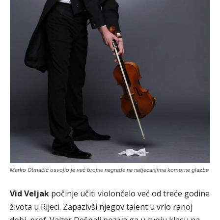
Marko Otmačić osvojio je već brojne nagrade na natjecanjima komorne glazbe
Vid Veljak
počinje učiti violončelo već od treće godine
života u Rijeci. Zapazivši njegov talent u vrlo ranoj