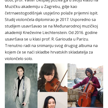
dobi, prof. Valter Dešpalj poziva ga u svoju klasu na
Muzičku akademiju u Zagrebu, gdje kao
četrnaestogodišnjak uspješno polaže prijemni ispit.
Studij violončela diplomirao je 2017. Usporedno sa
studijem usavršavao se na Međunarodnoj muzičkoj
akademiji Kneževine Liechtenstein. Od 2016. godine
usavršava se u klasi prof. R. Gariouda u Parizu.
Trenutno radi na snimanju svog drugog albuma na
kojem će se naći skladbe hrvatskih skladatelja za
violončelo solo.