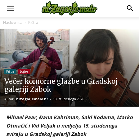
Naslovnica
Kištra
Kištra
Lojtre
Večer komorne glazbe u Gradskoj
galeriji Zabok
Autor:
nizagorjemalo.hr
-
13. studenoga 2020.
Mihael Paar, Đana Kahriman, Saki Kodama, Marko
Otmačić i Vid Veljak u nedjelju 15. studenoga
sviraju u Gradskoj galeriji Zabok