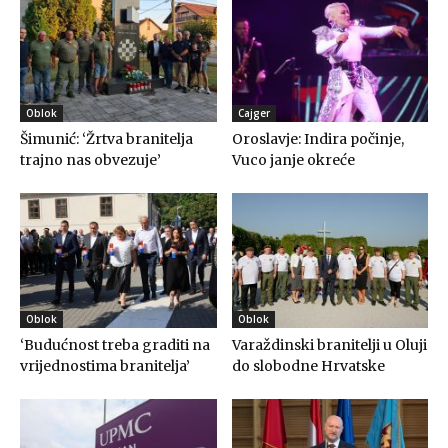
Oblok
Cajger
Šimunić: ‘Žrtva branitelja
Oroslavje: Indira počinje,
trajno nas obvezuje’
Vuco janje okreće
Oblok
Oblok
‘Budućnost treba graditi na
Varaždinski branitelji u Oluji
vrijednostima branitelja’
do slobodne Hrvatske