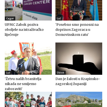
Cajger
Luč
UPMC Zabok poziva
‘Posebno smo ponosni na
oboljele na istraživačko
doprinos Zagoraca u
liječenje
Domovinskom ratu’
Luč
Oblok
‘Žrtvu naših branitelja
Dan je žalosti u Krapinsko-
nikada ne smijemo
zagorskoj županiji
zaboraviti’