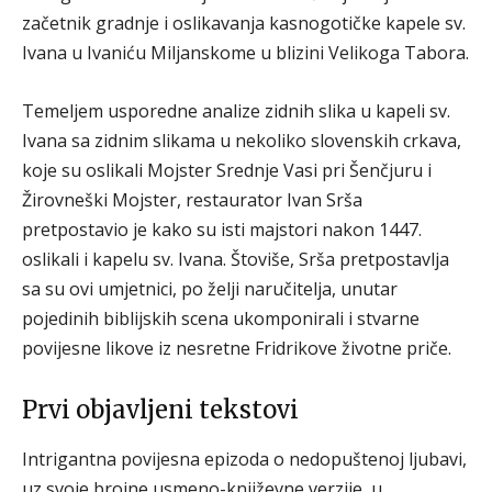
začetnik gradnje i oslikavanja kasnogotičke kapele sv.
Ivana u Ivaniću Miljanskome u blizini Velikoga Tabora.
Temeljem usporedne analize zidnih slika u kapeli sv.
Ivana sa zidnim slikama u nekoliko slovenskih crkava,
koje su oslikali Mojster Srednje Vasi pri Šenčjuru i
Žirovneški Mojster, restaurator Ivan Srša
pretpostavio je kako su isti majstori nakon 1447.
oslikali i kapelu sv. Ivana. Štoviše, Srša pretpostavlja
sa su ovi umjetnici, po želji naručitelja, unutar
pojedinih biblijskih scena ukomponirali i stvarne
povijesne likove iz nesretne Fridrikove životne priče.
Prvi objavljeni tekstovi
Intrigantna povijesna epizoda o nedopuštenoj ljubavi,
uz svoje brojne usmeno-književne verzije, u