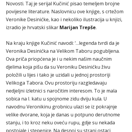
Novosti. Taj je serijal Kučinić pisao temeljem brojne
povijesne literature. Naslovnicu ove knjige, s crtežom
Veronike Desinićke, kao i nekoliko ilustracija u knjizi,
izradio je hrvatski slikar
Marijan Trepše
.
Na kraju knjige Kučinić navodi: ‘…legenda tvrdi da je
Veronika Desinićka na Velikom Taboru pogubljena.
Ova priča priopćena je i u nekim našim naučnim
djelima koja pišu da su Veroniku Desinićku živu
položili u lijes i tako je uzidali u jednoj prostoriji
Velikoga Tabora. Ovu prostoriju razgledavaju
nedjeljni izletnici s naročitim interesom. To je mala
sobica na I. katu u spojnome zidu dviju kula. U
navodnu Veronikinu grobnicu ulazi se iz pokrajnje
velike dvorane, koja je danas u potpuno derutnome
stanju, i to kroz neku oveću rupu, gdje su nekada
postojale i stepenice. Na desnoj su strani ostaci