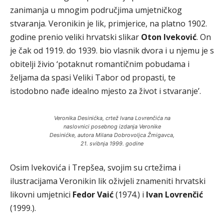
zanimanja u mnogim područjima umjetničkog
stvaranja. Veronikin je lik, primjerice, na platno 1902.
godine prenio veliki hrvatski slikar
Oton Iveković
. On
je čak od 1919. do 1939. bio vlasnik dvora i u njemu je s
obitelji živio ‘potaknut romantičnim pobudama i
željama da spasi Veliki Tabor od propasti, te
istodobno nađe idealno mjesto za život i stvaranje’.
Veronika Desinićka, crtež Ivana Lovrenčića na
naslovnici posebnog izdanja Veronike
Desinićke, autora Milana Dobrovoljca Žmigavca,
21. svibnja 1999. godine
Osim Ivekovića i Trepšea, svojim su crtežima i
ilustracijama Veronikin lik oživjeli znameniti hrvatski
likovni umjetnici
Fedor Vaić
(1974.) i
Ivan Lovrenčić
(1999.).