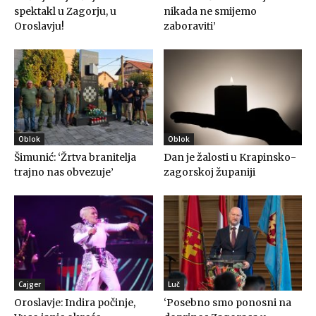
spektakl u Zagorju, u
nikada ne smijemo
Oroslavju!
zaboraviti’
Oblok
Oblok
Šimunić: ‘Žrtva branitelja
Dan je žalosti u Krapinsko-
trajno nas obvezuje’
zagorskoj županiji
Cajger
Luč
Oroslavje: Indira počinje,
‘Posebno smo ponosni na