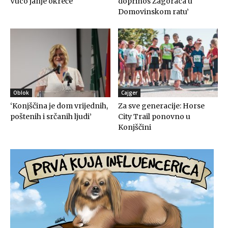
Vuco janje okreće
doprinos Zagoraca u
Domovinskom ratu’
Oblok
Cajger
‘Konjščina je dom vrijednih,
Za sve generacije: Horse
poštenih i srčanih ljudi’
City Trail ponovno u
Konjščini