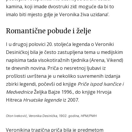
kamina, koji imade dvostruki zid: moguće da bi to
imalo biti mjesto gdje je Veronika živa uzidana’.
Romantične pobude i želje
I u drugoj polovici 20. stoljeća legenda o Veroniki
Desinićkoj bila je često zastupljena tema u medijskim
napisima tada visokotiražnih tjednika (Arena, Vikend)
te dnevnih novina. Priča o nesretnoj ljubavi iz
prošlosti uvrštena je u nekoliko suvremenih izdanja
zbirki legendi, počevši od knjige
Priče ispod Ivančice i
Medvednice
Željka Bajze 1996., do knjige Hrvoja
Hitreca
Hrvatske legende
iz 2007.
Oton Iveković, Veronika Desinićka, 1902. godina, HPM/PMH
Veronikina tragična priča bila je predmetom