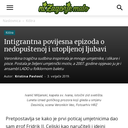
Naslovnica
Kištra
Kištra
Intigrantna povijesna epizoda o
nedopuštenoj i utopljenoj ljubavi
Veronikina tragična sudbina inspirirala je mnoge umjetnike, i slikare i
pisce. Postala je željeni umjetnički motiv, a 2007. godine opjevao ju je i
ansambl LADO u folklornom baletu
Autor:
Kristina Pavlović
-
3. veljače 2019.
Ivanić Miljanski, kapela sv. Ivana, istočni zid svetišta.
Luneta iznad gotičkog prozora koji gleda u smjeru
Desinića, scena Veronikin Veo, Fotoarhiv HRZ
Pretpostavlja se kako je prvi poticaj umjetnicima dao
sam grof Fridrik II. Celjski kao naručitelj i idejni