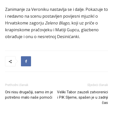
Zanimanje za Veroniku nastavlja se i dalje. Pokazuje to
i nedavno na scenu postavljen povijesni mjuzikl o
Hrvatskome zagorju
Zeleno Blago,
koji uz priče o
krapinskome pračovjeku i Matiji Gupcu, glazbeno
obrađuje i onu o nesretnoj Desinićanki
.
Prethodni članak
Sljedeći članak
Oni nisu drugačiji, samo im je
Veliki Tabor zauzeli zatvorenici
potrebno malo naše pomoći
i PIK Sljeme, spašen je u zadnji
čas