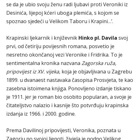
se da je ubio svoju ženu radi ljubavi proti Veroniki iz
Desinića, lijepoj kćeri uboga plemića, s kojom se
spoznao sjedeći u Velikom Taboru i Krapini…’.
Krapinski ljekarnik i književnik
Hinko pl. Davila
svoj
prvi, od četiriju povijesnih romana, posvetio je
nesretno okončanoj vezi Veronike i Fridrika. To je
sentimentalna kronika nazvana
Zagorska ruža,
pripovijest iz XV. vijeka
, koja je objavljivana u Zagrebu
1899. u dvanaest nastavaka časopisa Prosvjeta, te kao
zasebna istoimena knjiga. Ponovljeno izdanje tiskano
je 1911. jer je roman bio osobito popularan, a svoje je
čitateljstvo nalazio i kasnije što potvrđuju krapinska
izdanja iz 1966. i 2000. godine.
Prema Davilinoj pripovijesti, Veronika, poznata u
Zagorju po svojoj ljepoti, živjela je podno Velikog