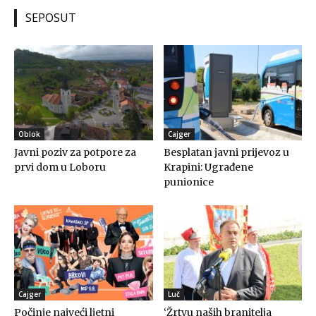
SEPOSUT
Oblok
Cajger
Javni poziv za potpore za
Besplatan javni prijevoz u
prvi dom u Loboru
Krapini: Ugrađene
punionice
Cajger
Luč
Počinje najveći ljetni
‘Žrtvu naših branitelja