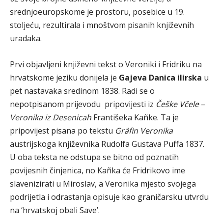
srednjoeuropskome je prostoru, posebice u 19.
stoljeću, rezultirala i mnoštvom pisanih književnih
uradaka.
Prvi objavljeni književni tekst o Veroniki i Fridriku na
hrvatskome jeziku donijela je
Gajeva Danica ilirska
u
pet nastavaka sredinom 1838. Radi se o
nepotpisanom prijevodu pripovijesti iz
Češke Včele
–
Veronika iz Desenicah
Františeka Kañke. Ta je
pripovijest pisana po tekstu
Gräfin Veronika
austrijskoga književnika Rudolfa Gustava Puffa 1837.
U oba teksta ne odstupa se bitno od poznatih
povijesnih činjenica, no Kañka će Fridrikovo ime
slavenizirati u Miroslav, a Veronika mjesto svojega
podrijetla i odrastanja opisuje kao graničarsku utvrdu
na ‘hrvatskoj obali Save’.