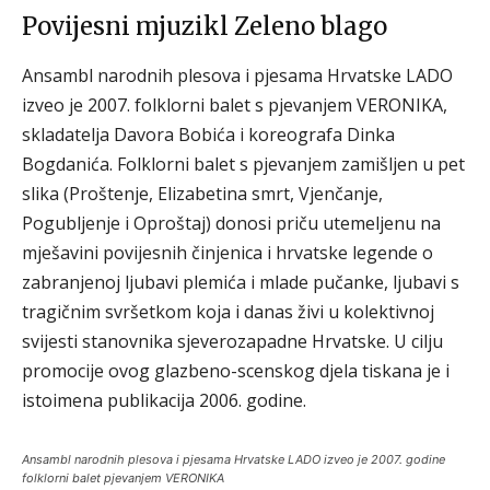
Povijesni mjuzikl Zeleno blago
Ansambl narodnih plesova i pjesama Hrvatske LADO
izveo je 2007. folklorni balet s pjevanjem VERONIKA,
skladatelja Davora Bobića i koreografa Dinka
Bogdanića. Folklorni balet s pjevanjem zamišljen u pet
slika (Proštenje, Elizabetina smrt, Vjenčanje,
Pogubljenje i Oproštaj) donosi priču utemeljenu na
mješavini povijesnih činjenica i hrvatske legende o
zabranjenoj ljubavi plemića i mlade pučanke, ljubavi s
tragičnim svršetkom koja i danas živi u kolektivnoj
svijesti stanovnika sjeverozapadne Hrvatske. U cilju
promocije ovog glazbeno-scenskog djela tiskana je i
istoimena publikacija 2006. godine.
Ansambl narodnih plesova i pjesama Hrvatske LADO izveo je 2007. godine
folklorni balet pjevanjem VERONIKA