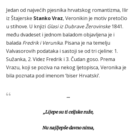
Jedan od najvećih pjesnika hrvatskog romantizma, Ilir
iz Štajerske
Stanko Vraz
, Veronikin je motiv pretočio
u stihove. U knjizi
Glasi iz Dubrave Žerovinske
1841.
među dvadeset i jednom baladom objavljena je i
balada
Fredrik i Verunika
. Pisana je na temelju
Valvasorovih podataka i sastoji se od tri cjeline: 1.
Sužanka, 2. Videz Fredrik i 3. Čudan goso. Prema
Vrazu, koji se poziva na nekog ljetopisca, Veronika je
bila poznata pod imenom ‘biser Hrvatski’.
…
„
Lijepe su ti celjske ruže,
Nu najljepše davno nima,