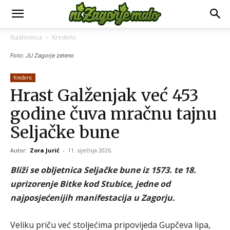
Naslovnica
Kredenc
Foto: JU Zagorje zeleno
Kredenc
Hrast Galženjak već 453
godine čuva mračnu tajnu
Seljačke bune
Autor:
Zora Jurić
-
11. siječnja 2026.
Bliži se obljetnica Seljačke bune iz 1573. te 18.
uprizorenje Bitke kod Stubice, jedne od
najposjećenijih manifestacija u Zagorju.
Veliku priču već stoljećima pripovijeda Gupčeva lipa,