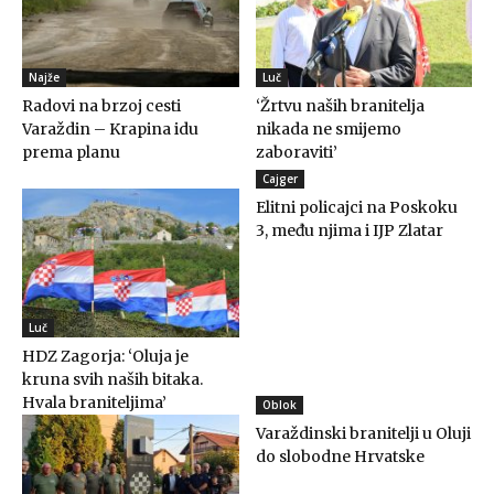
Najže
Luč
Radovi na brzoj cesti
‘Žrtvu naših branitelja
Varaždin – Krapina idu
nikada ne smijemo
prema planu
zaboraviti’
Cajger
Elitni policajci na Poskoku
3, među njima i IJP Zlatar
Luč
HDZ Zagorja: ‘Oluja je
kruna svih naših bitaka.
Hvala braniteljima’
Oblok
Varaždinski branitelji u Oluji
do slobodne Hrvatske