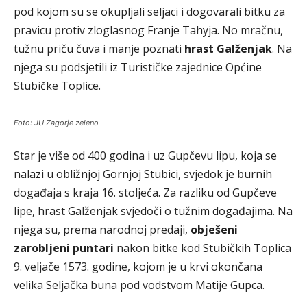
pod kojom su se okupljali seljaci i dogovarali bitku za
pravicu protiv zloglasnog Franje Tahyja. No mračnu,
tužnu priču čuva i manje poznati
hrast Galženjak
. Na
njega su podsjetili iz Turističke zajednice Općine
Stubičke Toplice.
Foto: JU Zagorje zeleno
Star je više od 400 godina i uz Gupčevu lipu, koja se
nalazi u obližnjoj Gornjoj Stubici, svjedok je burnih
događaja s kraja 16. stoljeća. Za razliku od Gupčeve
lipe, hrast Galženjak svjedoči o tužnim događajima. Na
njega su, prema narodnoj predaji,
obješeni
zarobljeni puntari
nakon bitke kod Stubičkih Toplica
9. veljače 1573. godine, kojom je u krvi okončana
velika Seljačka buna pod vodstvom Matije Gupca.