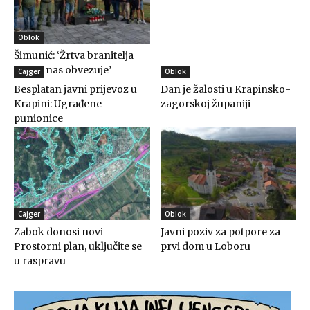
Oblok
Šimunić: ‘Žrtva branitelja
trajno nas obvezuje’
Cajger
Oblok
Besplatan javni prijevoz u
Dan je žalosti u Krapinsko-
Krapini: Ugrađene
zagorskoj županiji
punionice
Cajger
Oblok
Zabok donosi novi
Javni poziv za potpore za
Prostorni plan, uključite se
prvi dom u Loboru
u raspravu