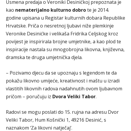
Usmena predaja o Veroniki Desinićkoj prepoznata je
kao
nematerijalno kulturno dobro
te je 2014.
godine upisana u Registar kulturnih dobara Republike
Hrvatske. Priča o nesretnoj ljubavi niže plemkinje
Veronike Desinićke i velikaša Fridrika Celjskog kroz
povijest je inspirirala brojne umjetnike, a kao plod te
inspiracije nastala su mnogobrojna likovna, književna,
dramska te druga umjetnička djela.
– Pozivamo djecu da se upoznaju s legendom te da
pokažu likovno umijeće, kreativnost i maštu u izradi
vlastitih likovnih radova nadahnutih ovom ljubavnom
pričom – poručuju iz
Dvora Veliki Tabor
.
Radovi se mogu poslati do 15. rujna na adresu Dvor
Veliki Tabor, Hum Košnički 1, 49216 Desinić, s
naznakom ‘Za likovni natječaj’.