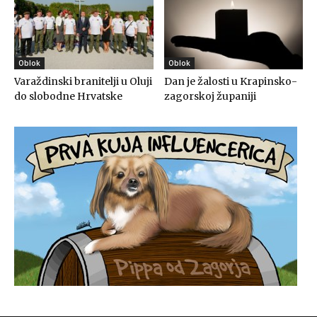
Oblok
Oblok
Varaždinski branitelji u Oluji
Dan je žalosti u Krapinsko-
do slobodne Hrvatske
zagorskoj županiji