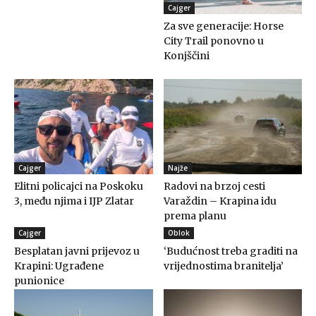
Cajger
Za sve generacije: Horse
City Trail ponovno u
Konjščini
Cajger
Najže
Elitni policajci na Poskoku
Radovi na brzoj cesti
3, među njima i IJP Zlatar
Varaždin – Krapina idu
prema planu
Cajger
Oblok
Besplatan javni prijevoz u
‘Budućnost treba graditi na
Krapini: Ugrađene
vrijednostima branitelja’
punionice