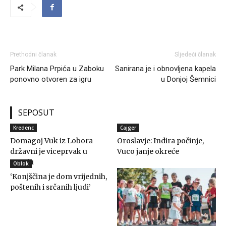
Prethodni članak
Sljedeći članak
Park Milana Prpića u Zaboku
Sanirana je i obnovljena kapela
ponovno otvoren za igru
u Donjoj Šemnici
SEPOSUT
Kredenc
Cajger
Domagoj Vuk iz Lobora
Oroslavje: Indira počinje,
državni je viceprvak u
Vuco janje okreće
oranju
Oblok
‘Konjščina je dom vrijednih,
poštenih i srčanih ljudi’