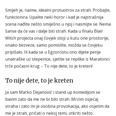
Smijeh je, naime, idealni protuotrov za strah. Probajte,
funkcionira. Upalite neki horor i kad je najstrašnija
scena nađite nešto smiješno u njoj i nasmijte se. Nema
šanse da će vas i dalje biti strah. Kada u finalu Blair
Witch projecta onaj čovjek stoji u kutu one prostorije,
onako bezveze, samo pomislite, možda se čovjeku
pripišalo. Ili kada se u Egzorcistu ono dijete penje
unatraške uz stepenice, sjetite se replike iz Maratonci
trče počasni krug – To nije dete, to je kreten!
To nije dete, to je kreten
Ja sam Marko Dejanović i stand up komedijom se
bavim zato da me ne bi bilo strah. Mrzim osjećaj
straha i zato mi je osobna provokacija, ako osjetim da
me je strah, pričati o nekoj temi, otkriti nešto