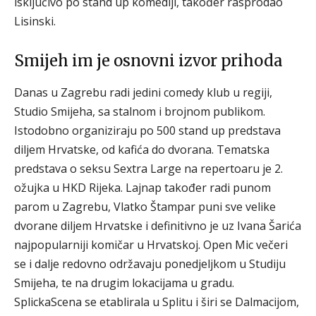
isključivo po stand up komediji, također rasprodao
Lisinski.
Smijeh im je osnovni izvor prihoda
Danas u Zagrebu radi jedini comedy klub u regiji,
Studio Smijeha, sa stalnom i brojnom publikom.
Istodobno organiziraju po 500 stand up predstava
diljem Hrvatske, od kafića do dvorana. Tematska
predstava o seksu Sextra Large na repertoaru je 2.
ožujka u HKD Rijeka. Lajnap također radi punom
parom u Zagrebu, Vlatko Štampar puni sve velike
dvorane diljem Hrvatske i definitivno je uz Ivana Šarića
najpopularniji komičar u Hrvatskoj. Open Mic večeri
se i dalje redovno održavaju ponedjeljkom u Studiju
Smijeha, te na drugim lokacijama u gradu.
SplickaScena se etablirala u Splitu i širi se Dalmacijom,