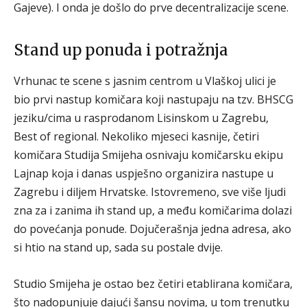
Gajeve). I onda je došlo do prve decentralizacije scene.
Stand up ponuda i potražnja
Vrhunac te scene s jasnim centrom u Vlaškoj ulici je
bio prvi nastup komičara koji nastupaju na tzv. BHSCG
jeziku/cima u rasprodanom Lisinskom u Zagrebu,
Best of regional. Nekoliko mjeseci kasnije, četiri
komičara Studija Smijeha osnivaju komičarsku ekipu
Lajnap koja i danas uspješno organizira nastupe u
Zagrebu i diljem Hrvatske. Istovremeno, sve više ljudi
zna za i zanima ih stand up, a među komičarima dolazi
do povećanja ponude. Dojučerašnja jedna adresa, ako
si htio na stand up, sada su postale dvije.
Studio Smijeha je ostao bez četiri etablirana komičara,
što nadopunjuje dajući šansu novima, u tom trenutku