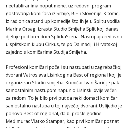
neetabliranima poput mene, uz redovni program
gostovanja komičara iz Srbije, BiH i Slovenije. K tome,
iz radionica stand up komedije što ih je u Splitu vodila
Marina Orsag, izrasta Studio Smijeha Split koji danas
djeluje pod brendom SplickaScena. Nastupaju redovno
u splitskom klubu Cirkus, te po Dalmaciji i Hrvatskoj
zajedno s komičarima Studija Smijeha.
Profesioni komičari počeli su nastupati u zagrebačkoj
dvorani Vatroslava Lisinkog na Best of regional koji je
organizirao Studio smijeha. Komičar Ivan Šarić je pak
samostalnim nastupom napunio Lisinski dvije večeri
za redom. To je bilo prvi put da neki domaći komičar
samostalno nastupa u toj najvećoj dvorani. Uslijedio je
ponovo Best of regional, da bi prošle godine
Međimurac Vlatko Štampar, kao prvi komičar poznat