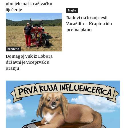
oboljele na istraživačko
liječenje
Najže
Radovi na brzoj cesti
Varaždin – Krapina idu
prema planu
Kredenc
Domagoj Vuk iz Lobora
državni je viceprvak u
oranju