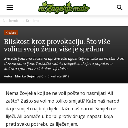
Naslovnica
Kredenc
Kredenc
Bliskost kroz provokaciju: Što više
volim svoju ženu, više je sprdam
Sve više ljudi zna za stand up. Sve više ugostitelja shvaća da im stand up
dovodi puno ljudi. Turistički radnici uvidjeli su da je to popularna
kulturna ponuda za lokalne zajednice
Autor:
Marko Dejanović
-
3. veljače 2019.
Nema čovjeka koji se ne voli pošteno nasmijati. Ali
zašto? Zašto se volimo toliko smijati? Kaže naš narod
da je smijeh najbolji lijek. I laže naš narod. Smijeh ne
liječi. Ali pomaže u borbi protiv druge napasti koja
prati svaku potrebu za liječenjem.