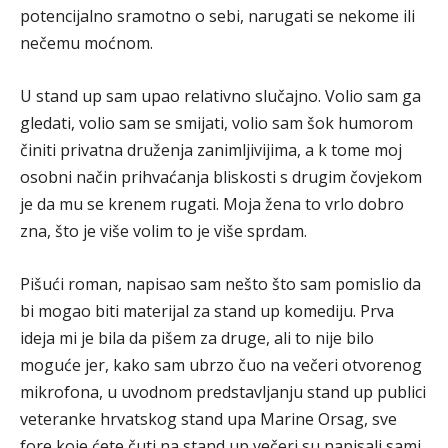
potencijalno sramotno o sebi, narugati se nekome ili
nečemu moćnom.
U stand up sam upao relativno slučajno. Volio sam ga
gledati, volio sam se smijati, volio sam šok humorom
činiti privatna druženja zanimljivijima, a k tome moj
osobni način prihvaćanja bliskosti s drugim čovjekom
je da mu se krenem rugati. Moja žena to vrlo dobro
zna, što je više volim to je više sprdam.
Pišući roman, napisao sam nešto što sam pomislio da
bi mogao biti materijal za stand up komediju. Prva
ideja mi je bila da pišem za druge, ali to nije bilo
moguće jer, kako sam ubrzo čuo na večeri otvorenog
mikrofona, u uvodnom predstavljanju stand up publici
veteranke hrvatskog stand upa Marine Orsag, sve
fore koje ćete čuti na stand up večeri su napisali sami