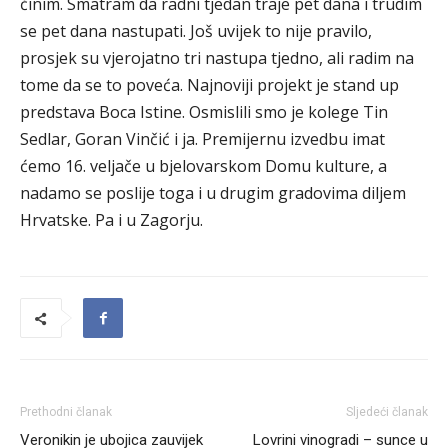
činim. Smatram da radni tjedan traje pet dana i trudim
se pet dana nastupati. Još uvijek to nije pravilo,
prosjek su vjerojatno tri nastupa tjedno, ali radim na
tome da se to poveća. Najnoviji projekt je stand up
predstava Boca Istine. Osmislili smo je kolege Tin
Sedlar, Goran Vinčić i ja. Premijernu izvedbu imat
ćemo 16. veljače u bjelovarskom Domu kulture, a
nadamo se poslije toga i u drugim gradovima diljem
Hrvatske. Pa i u Zagorju.
Prethodni članak
Sljedeći članak
Veronikin je ubojica zauvijek
Lovrini vinogradi – sunce u