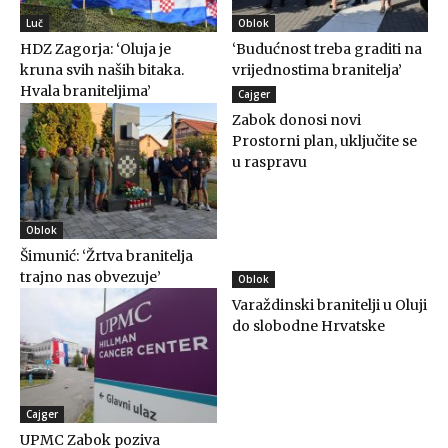
Luč
Oblok
HDZ Zagorja: ‘Oluja je
‘Budućnost treba graditi na
kruna svih naših bitaka.
vrijednostima branitelja’
Hvala braniteljima’
Cajger
Zabok donosi novi
Prostorni plan, uključite se
u raspravu
Oblok
Šimunić: ‘Žrtva branitelja
trajno nas obvezuje’
Oblok
Varaždinski branitelji u Oluji
do slobodne Hrvatske
Cajger
UPMC Zabok poziva