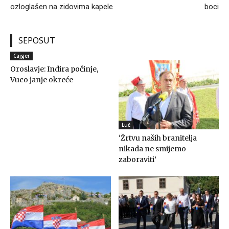
ozloglašen na zidovima kapele
boci
SEPOSUT
Cajger
Oroslavje: Indira počinje,
Vuco janje okreće
Luč
‘Žrtvu naših branitelja
nikada ne smijemo
zaboraviti’