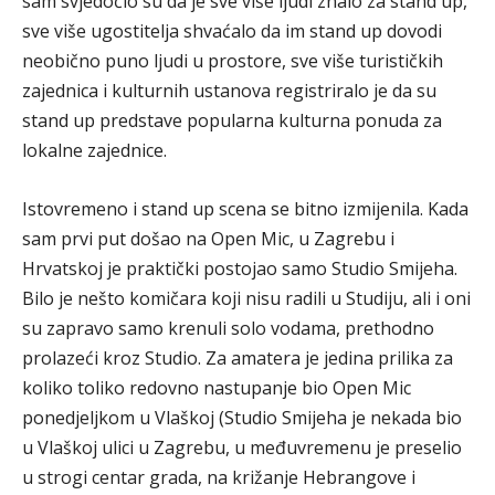
sam svjedočio su da je sve više ljudi znalo za stand up,
sve više ugostitelja shvaćalo da im stand up dovodi
neobično puno ljudi u prostore, sve više turističkih
zajednica i kulturnih ustanova registriralo je da su
stand up predstave popularna kulturna ponuda za
lokalne zajednice.
Istovremeno i stand up scena se bitno izmijenila. Kada
sam prvi put došao na Open Mic, u Zagrebu i
Hrvatskoj je praktički postojao samo Studio Smijeha.
Bilo je nešto komičara koji nisu radili u Studiju, ali i oni
su zapravo samo krenuli solo vodama, prethodno
prolazeći kroz Studio. Za amatera je jedina prilika za
koliko toliko redovno nastupanje bio Open Mic
ponedjeljkom u Vlaškoj (Studio Smijeha je nekada bio
u Vlaškoj ulici u Zagrebu, u međuvremenu je preselio
u strogi centar grada, na križanje Hebrangove i