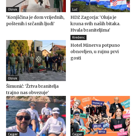
Oblok
Luč
‘Konjščina je dom vrijednih,
HDZ Zagorja: ‘Oluja je
poštenih i srčanih ljudi’
kruna svih naših bitaka.
Hvala braniteljima’
Kredenc
Hotel Minerva potpuno
obnovljen, u rujnu prvi
gosti
Oblok
Šimunić: ‘Žrtva branitelja
trajno nas obvezuje’
Cajger
Cajger