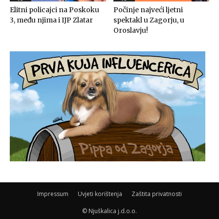
Elitni policajci na Poskoku
Počinje najveći ljetni
3, među njima i IJP Zlatar
spektakl u Zagorju, u
Oroslavju!
Impressum
Uvjeti korištenja
Zaštita privatnosti
© Njuškalica j.d.o.o.