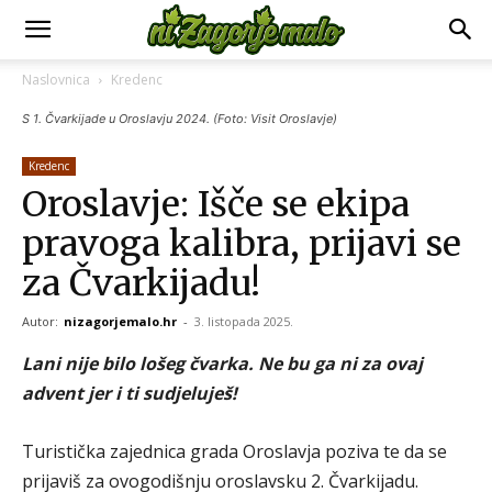
Naslovnica
Kredenc
S 1. Čvarkijade u Oroslavju 2024. (Foto: Visit Oroslavje)
Kredenc
Oroslavje: Išče se ekipa
pravoga kalibra, prijavi se
za Čvarkijadu!
Autor:
nizagorjemalo.hr
-
3. listopada 2025.
Lani nije bilo lošeg čvarka. Ne bu ga ni za ovaj
advent jer i ti sudjeluješ!
Turistička zajednica grada Oroslavja poziva te da se
prijaviš za ovogodišnju oroslavsku 2. Čvarkijadu.