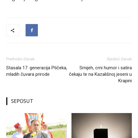
Prethodni članak
Sljedeći članak
Stasala 17. generacija Ptičeka,
Smijeh, crni humor i satira
mladih čuvara prirode
čekaju te na Kazališnoj jeseni u
Krapini
SEPOSUT