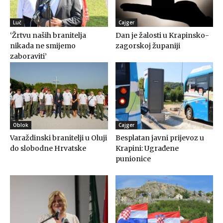
Luč
Cajger
‘Žrtvu naših branitelja
Dan je žalosti u Krapinsko-
nikada ne smijemo
zagorskoj županiji
zaboraviti’
Oblok
Cajger
Varaždinski branitelji u Oluji
Besplatan javni prijevoz u
do slobodne Hrvatske
Krapini: Ugrađene
punionice