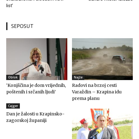
list’
SEPOSUT
Oblok
Najže
‘Konjščina je dom vrijednih,
Radovi na brzoj cesti
poštenih i srčanih ljudi’
Varaždin – Krapina idu
prema planu
Cajger
Dan je žalosti u Krapinsko-
zagorskoj županiji