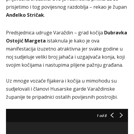
prisjetimo i tog povijesnog razdoblja – rekao je župan
Anđelko Stričak
.
Predsjednica udruge Varaždin – grad kočija
Dubravka
Ostojić Margeta
istaknula je kako je ova
manifestacija izuzetno atraktivna jer svake godine u
noj sudjeluje veliki broj jahača i uzgajivača konja, koji
svojim kočijama i nastupima plijene pažnju građana.
Uz mnoge vozače fijakera i kočija u mimohodu su
sudjelovali i članovi Husarske garde Varaždinske
županije te pripadnici ostalih povijesnih postrojbi.
1
od 8