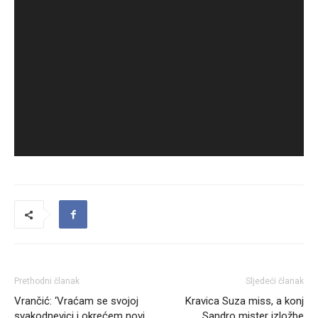
Prethodni članak
Sljedeći članak
Vrančić: ‘Vraćam se svojoj
Kravica Suza miss, a konj
svakodnevici i okrećem novi
Sandro mister izložbe