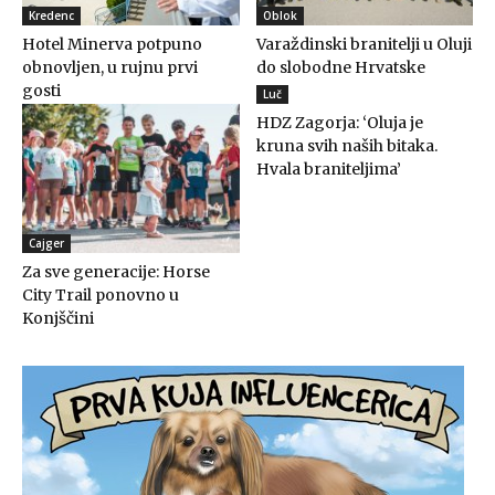
Kredenc
Oblok
Hotel Minerva potpuno
Varaždinski branitelji u Oluji
obnovljen, u rujnu prvi
do slobodne Hrvatske
gosti
Luč
HDZ Zagorja: ‘Oluja je
kruna svih naših bitaka.
Hvala braniteljima’
Cajger
Za sve generacije: Horse
City Trail ponovno u
Konjščini