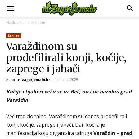
Naslovnica
Kredenc
Kredenc
Varaždinom su
prodefilirali konji, kočije,
zaprege i jahači
Autor:
nizagorjemalo.hr
-
14. lipnja 2025.
Kočije i fijakeri vežu se uz Beč, no i uz barokni grad
Varaždin.
Već tradicionalno, Varaždinom su danas prodefilirali
konji, kočije, zaprege i jahači. Dan kočija je
manifestacija koju organizira udruga
Varaždin – grad