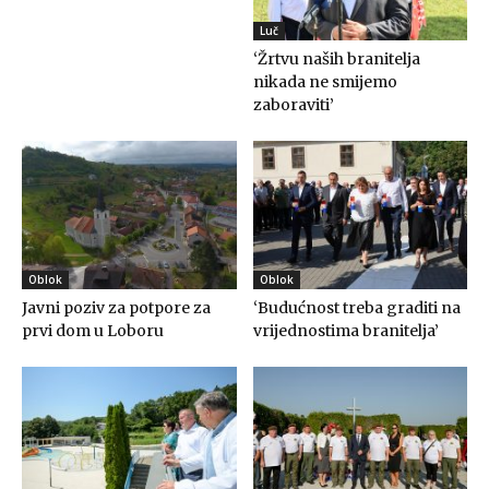
Luč
‘Žrtvu naših branitelja
nikada ne smijemo
zaboraviti’
Oblok
Oblok
Javni poziv za potpore za
‘Budućnost treba graditi na
prvi dom u Loboru
vrijednostima branitelja’