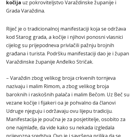
kočija
uz pokroviteljstvo Varaždinske županije i
Grada Varaždina.
Riječ je o tradicionalnoj manifestaciji koja se održava
kod Starog grada, a kočije i njihovi ponosni vlasnici
cijelog su prijepodneva privlačili pažnju brojnih
građana i turista. Podršku manifestaciji dao je i župan
Varaždinske županije Anđelko Stričak.
– Varaždin zbog velikog broja crkvenih tornjeva
nazivaju i malim Rimom, a zbog velikog broja
baroknih i raskošnih palača i malim Bečom. Uz Beč su
vezane kočije i fijakeri oa je pohvalno da članovi
Udruge njeguju i održavaju ovu lijepu tradiciju.
Manifestacija je poučna je za posjetitelje, osobito za
one najmlađe, da vide kako su nekada izgledala
prijevozna sredstva. Ovo je i savršena prilika da se