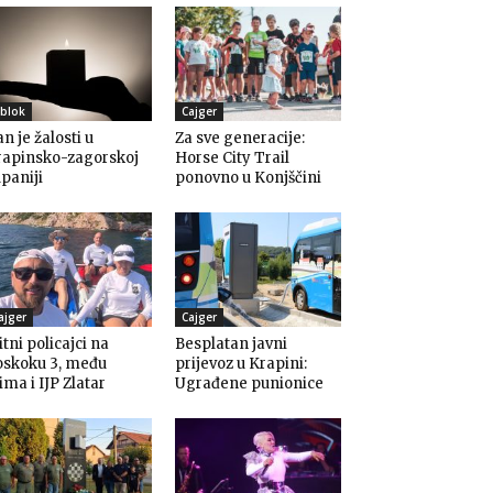
blok
Cajger
n je žalosti u
Za sve generacije:
rapinsko-zagorskoj
Horse City Trail
paniji
ponovno u Konjščini
ajger
Cajger
itni policajci na
Besplatan javni
oskoku 3, među
prijevoz u Krapini:
ima i IJP Zlatar
Ugrađene punionice