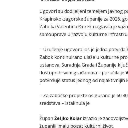
Ugovori su dodijeljeni temeljem Javnog po
Krapinsko-zagorske županije za 2026. go
Zaboka Valentina Đurek naglasila je važn
samouprave u razvoju kulturne infrastru
– Uručenje ugovora još je jedna potvrda ko
Zabok kontinuirano ulaže u kulturne pro
ustanova. Suradnja Grada i Županije ključn
dostupnih svim građanima – poručila je
V
potvrđuje status jednog od najaktivnijih k
– Za zabočke projekte osigurano je 60.40
sredstava – istaknula je.
Župan
Željko Kolar
izrazio je zadovoljst
županiji imaju bogat kulturni život.