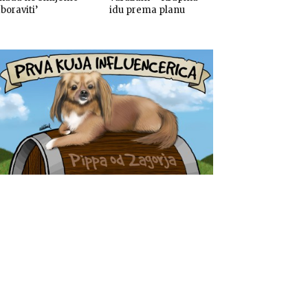
boraviti’
idu prema planu