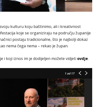
voju kulturu koju baštinimo, ali i kreativnost
nifestacija koje se organiziraju na području županije
načnici postaju tradicionalne, što je najbolji dokaz
rekao nema čega nema – rekao je župan.
 i koji iznos im je dodijeljen možete vidjeti
ovdje
.
1
od 17