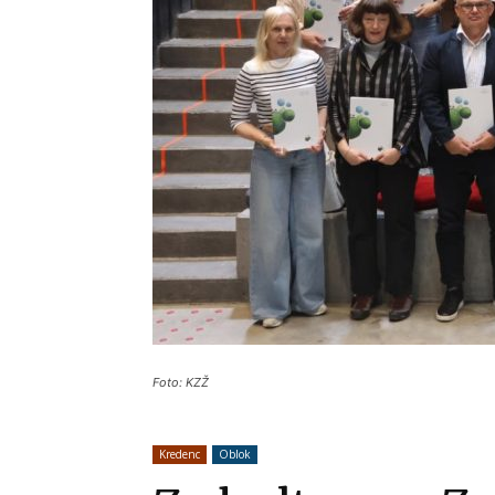
Foto: KZŽ
Kredenc
Oblok