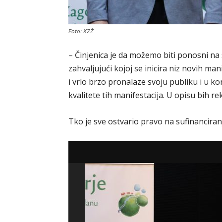
Foto: KZŽ
– Činjenica je da možemo biti ponosni na s
zahvaljujući kojoj se inicira niz novih ma
i vrlo brzo pronalaze svoju publiku i u ko
kvalitete tih manifestacija. U opisu bih 
Tko je sve ostvario pravo na sufinanciranje