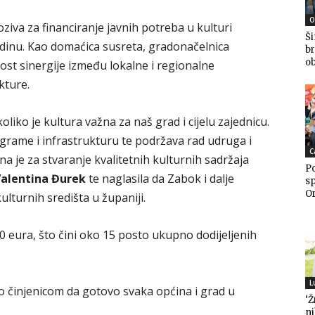
O
ziva za financiranje javnih potreba u kulturi
Ši
dinu. Kao domaćica susreta, gradonačelnica
br
ob
ost sinergije između lokalne i regionalne
kture.
liko je kultura važna za naš grad i cijelu zajednicu.
grame i infrastrukturu te podržava rad udruga i
C
a je za stvaranje kvalitetnih kulturnih sadržaja
Po
alentina Đurek
te naglasila da Zabok i dalje
sp
Or
ulturnih središta u županiji.
0 eura, što čini oko 15 posto ukupno dodijeljenih
L
vo činjenicom da gotovo svaka općina i grad u
‘Ž
n