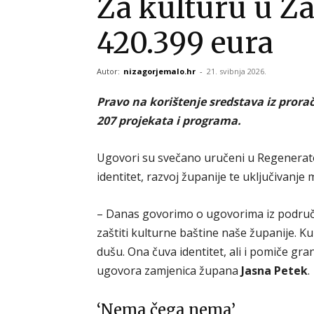
Za kulturu u Z
420.399 eura
Autor:
nizagorjemalo.hr
-
21. svibnja 2026.
Pravo na korištenje sredstava iz prora
207 projekata i programa.
Ugovori su svečano uručeni u Regenerator
identitet, razvoj županije te uključivanje 
– Danas govorimo o ugovorima iz područj
zaštiti kulturne baštine naše županije. Ku
dušu. Ona čuva identitet, ali i pomiče gra
ugovora zamjenica župana
Jasna Petek
.
‘Nema čega nema’