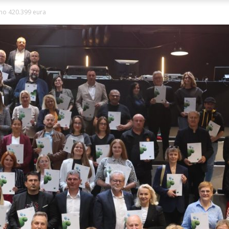
Ni
ano 420.399 eura
Zagorje
malo