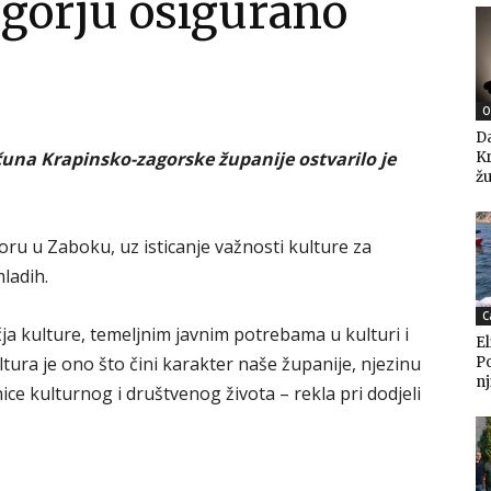
agorju osigurano
O
Da
čuna Krapinsko-zagorske županije ostvarilo je
K
žu
u u Zaboku, uz isticanje važnosti kulture za
mladih.
C
a kulture, temeljnim javnim potrebama u kulturi i
El
ltura je ono što čini karakter naše županije, njezinu
P
nj
nice kulturnog i društvenog života – rekla pri dodjeli