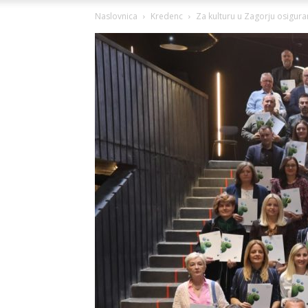
Naslovnica
Kredenc
Za kulturu u Zagorju osigur