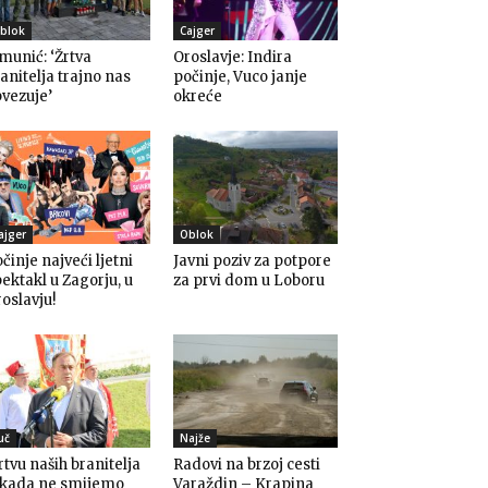
blok
Cajger
munić: ‘Žrtva
Oroslavje: Indira
anitelja trajno nas
počinje, Vuco janje
vezuje’
okreće
ajger
Oblok
činje najveći ljetni
Javni poziv za potpore
ektakl u Zagorju, u
za prvi dom u Loboru
oslavju!
uč
Najže
rtvu naših branitelja
Radovi na brzoj cesti
ikada ne smijemo
Varaždin – Krapina