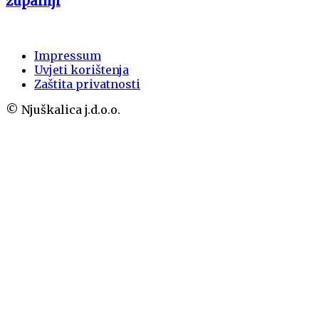
županiji
Impressum
Uvjeti korištenja
Zaštita privatnosti
© Njuškalica j.d.o.o.