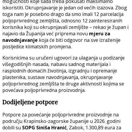
mogućnosti koje sada treba pokušati maksimalno
iskoristiti. Okrupnjavanje je jedan od većih izazova. Zbog
toga nam je posebno drago da smo imali 12 parcelacija
poljoprivrednog zemljišta, odnosno 12 zainteresiranih
korisnika koji su okrupnjavali zemljište – rekao je župan i
najavio da Županija već priprema novu
mjeru za
navodnjavanje
koja će biti odgovor na sve izraženije
posljedice klimatskih promjena.
Korisnicima su uručeni ugovori za ulaganja u podizanje
višegodišnjih nasada, nabavu sadnog materijala i
rasplodnih domaćih životinja, izgradnju i opremanje
plastenika, sustave navodnjavanja, okrupnjavanje
poljoprivrednog zemljišta te druge aktivnosti kojima se
povećava poljoprivredna proizvodnja.
Dodijeljene potpore
Potpore za povećanje poljoprivredne proizvodnje na
području Krapinsko-zagorske županije u 2026. godini
dobili su
SOPG Siniša Hranić
, Zabok, 1.300,89 eura za