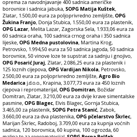
oprema za navodnjavanje 400 sadnica američke
borovnice i sadnica jabuka,
SOPG Matija Kuštek
,
Zlatar, 1.500,00 eura za poljoprivredno zemljište,
OPG
Žukina Franjo
, Donja Stubica, 1.550,00 eura za plastenik,
OPG Lazar
, Melita Lazar, Zagorska Sela, 1.933,06 eura za
60 sadnica oraha, 100 sadnica crnog oraha i 350 sadnica
lijeske,
OPG Medna pustolovina
, Martina Krog,
Petrovsko, 1.994,50 eura za 50 sadnica jagoda, 50 sadnica
borovnice, 50 vinove loze te supstrat za sadnju i gnojivo,
OPG Posarić Juraj
, Zlatar, 2.086,25 eura za plastenik i
125 loznih cijepova,
OPG Vardijan Nikola
, Petrovsko,
2.500,00 eura za poljoprivredno zemljište,
Agro Bio
Medarica
j.d.o.o., Krapina, 3.077,73 eura za 450 loznih
cjepova i repromaterijal,
OPG Domitran
, Božidar
Domitran, Zlatar, 3.210,00 eura za dvije krave simentalske
pasmine,
OPG Blagec
, Elvis Blagec, Gornja Stubica,
3.465,00 za plastenik,
SOPG Petra Stanić
, Zabok,
3.660,00 eura za dva plastenika,
OPG pčelarstvo Škrlec
,
Marijan Škrlec, Radoboj, 3.709,00 eura za kupnja voćnih
sadnica, 120 borovnica, 60 kupina, 100 ogrozda, 60
malina te za repromaterijal,
SOPG Borna Bolfek
,