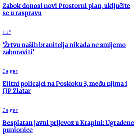
Zabok donosi novi Prostorni plan, uključite
se u raspravu
Luč
‘Žrtvu naših branitelja nikada ne smijemo
zaboraviti’
Cajger
Elitni policajci na Poskoku 3, među njima i
IJP Zlatar
Cajger
Besplatan javni prijevoz u Krapini: Ugrađene
punionice