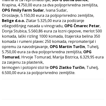
Krapina, 4.750,00 eura za dva poljoprivredna zemljišta,
OPG Fmily Farm Sudar
, Ivana Sudar,
Oroslavje, 5.150,00 eura za poljoprivredno zemljište,
Belige d.o.o.
Zlatar 5.325,00 eura za podizanje
višegodišnjeg nasada u vinogradu,
OPG Čmarec Petar
,
Donja Stubica, 5.560,86 eura za lozni cjepove, merlot 500
komada, laški rizling 1000 komada, štajerska belina 350
komada i rumeni plavec 250 komada, repromaterijal i
opremu za navodnjavanje,
OPG Martin Turčin
, Tuhelj,
5.750,00 eura za dva poljoprivredna zemljišta,
OPG
Tomurad
, Hrvoje Tomurad, Marija Bistrica, 6.329,95 eura
za zasjenu za plastenik,
termogen i potopni stol te
OPG Zlatko Turčin
, Tuhelj,
6.500,00 eura za poljoprivredno zemljište.