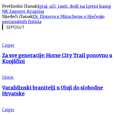
Prethodni članak
Igraj, uči, rasti, dođi na Ljetni kamp
NK Zagorec Krapina
Sljedeći članak
Dr. Dimova u Münchenu o liječenju
perianalnih fistula
SEPOSUT
Cajger
Za sve generacije: Horse City Trail ponovno u
Konjščini
Oblok
Varaždinski branitelji u Oluji do slobodne
Hrvatske
Cajger