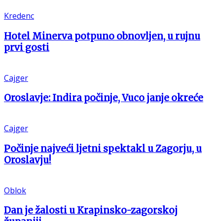
Kredenc
Hotel Minerva potpuno obnovljen, u rujnu
prvi gosti
Cajger
Oroslavje: Indira počinje, Vuco janje okreće
Cajger
Počinje najveći ljetni spektakl u Zagorju, u
Oroslavju!
Oblok
Dan je žalosti u Krapinsko-zagorskoj