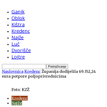
Ganjk
Oblok
Kištra
Kredenc
Najže
Luč
Dvorišče
Lojtre
Naslovnica
Kredenc
Županija dodijelila 69.352,24
eura potpore poljoprivrednicima
Foto: KZŽ
Kredenc
Najže