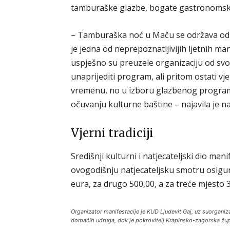
tamburaške glazbe, bogate gastronomske p
– Tamburaška noć u Maču se održava od 19
je jedna od neprepoznatljivijih ljetnih ma
uspješno su preuzele organizaciju od svo
unaprijediti program, ali pritom ostati vj
vremenu, no u izboru glazbenog program
očuvanju kulturne baštine – najavila je 
Vjerni tradiciji
Središnji kulturni i natjecateljski dio man
ovogodišnju natjecateljsku smotru osigu
eura, za drugo 500,00, a za treće mjesto 
Organizator manifestacije je KUD Ljudevit Gaj, uz suorganiza
domaćih udruga, dok je pokrovitelj Krapinsko-zagorska žup