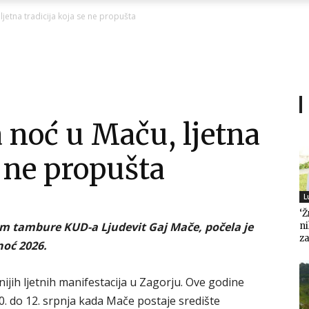
Ni
jetna tradicija koja se ne propušta
Zagorje
 noć u Maču, ljetna
e ne propušta
malo
L
‘Ž
 tambure KUD-a Ljudevit Gaj Mače, počela je
n
za
noć 2026.
jih ljetnih manifestacija u Zagorju. Ove godine
 10. do 12. srpnja kada Mače postaje središte