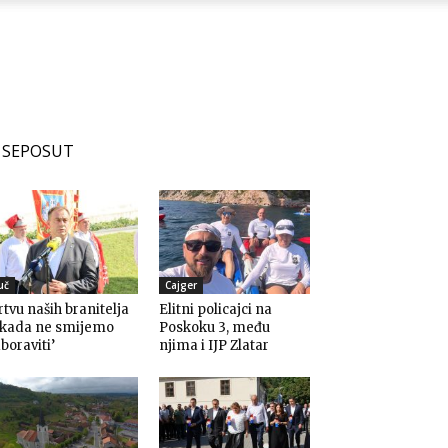
SEPOSUT
uč
Cajger
rtvu naših branitelja
Elitni policajci na
ikada ne smijemo
Poskoku 3, među
boraviti’
njima i IJP Zlatar