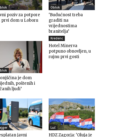
blok
Oblok
vni poziv za potpore
‘Budućnost treba
 prvi dom u Loboru
graditi na
vrijednostima
branitelja’
Kredenc
Hotel Minerva
potpuno obnovljen, u
rujnu prvi gosti
blok
onjščina je dom
ijednih, poštenih i
čanih ljudi’
ajger
Luč
splatan javni
HDZ Zagorja: ‘Oluja je