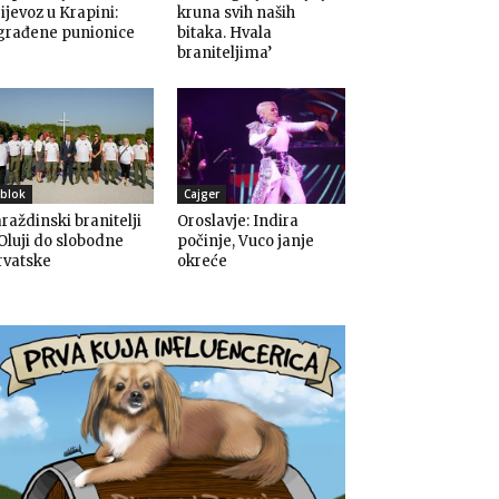
ijevoz u Krapini:
kruna svih naših
građene punionice
bitaka. Hvala
braniteljima’
blok
Cajger
raždinski branitelji
Oroslavje: Indira
Oluji do slobodne
počinje, Vuco janje
rvatske
okreće