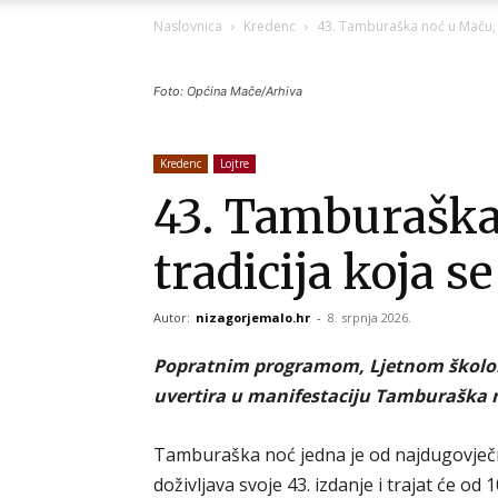
Naslovnica
Kredenc
43. Tamburaška noć u Maču, l
Foto: Općina Mače/Arhiva
Kredenc
Lojtre
43. Tamburaška
tradicija koja s
Autor:
nizagorjemalo.hr
-
8. srpnja 2026.
Popratnim programom, Ljetnom školom
uvertira u manifestaciju Tamburaška 
Tamburaška noć jedna je od najdugovječni
doživljava svoje 43. izdanje i trajat će od