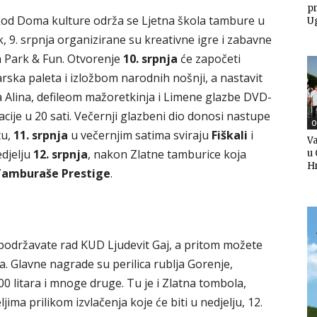
pr
 kod Doma kulture održa se Ljetna škola tambure u
U
k, 9. srpnja organizirane su kreativne igre i zabavne
 Park & Fun. Otvorenje
10. srpnja
će započeti
rska paleta i izložbom narodnih nošnji, a nastavit
Alina, defileom mažoretkinja i Limene glazbe DVD-
ije u 20 sati. Večernji glazbeni dio donosi nastupe
O
tu,
11. srpnja
u večernjim satima sviraju
Fiškali
i
Va
edjelju
12. srpnja
, nakon Zlatne tamburice koja
u 
H
Tamburaše Prestige
.
podržavate rad KUD Ljudevit Gaj, a pritom možete
da. Glavne nagrade su perilica rublja Gorenje,
0 litara i mnoge druge. Tu je i Zlatna tombola,
jima prilikom izvlačenja koje će biti u nedjelju, 12.