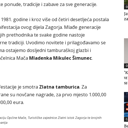
onude, tradicije i zabave za sve generacije.
O
Ja
81. godine i kroz više od četiri desetljeća postala
za
nifestacija ovog dijela Zagorja. Mlađe generacije
jih prethodnika te svake godine nastoje
erne tradiciji. Uvodimo novitete i prilagođavamo se
a ostajemo dosljedni tamburaškoj glazbi i
načelnica Mača
Mladenka Mikulec Šimunec
.
O
‘K
vr
sr
ifestacije je smotra
Zlatna tamburica
. Za
rane su novčane nagrade, za prvo mjesto 1.000,00
300,00 eura.
ciju Općine Mače, Turističke zajednice Zlatni istok Zagorja te brojnih
C
anija
Be