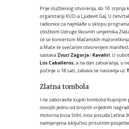
Prije službenog otvorenja, do 10. srpnja
organizaciji KUD-a Ljudevit Gaj. U četvrta
radionice za najmlađe u sklopu programa
izložbom Udruge likovnih umjetnika Zlata
će se koncertom Mačanskih mažoretkinja 
a Mače te svečanim otvorenjem manifestac
sastava
Zvuci Zagorja
i
Kavaliri
. U subo
Los Caballeros
, a na dan zatvaranja, u n
počinje u 18 sati, zabava se nastavlja uz
Zlatna tombola
I ne zaboravite kupiti tombolu! Kupnjom 
osvojiti jednu od brojnih vrijednih nagra
motorna kosa Stihl, inox posuda Letina 30
namijenjena isključivo prisutnim posjetitel