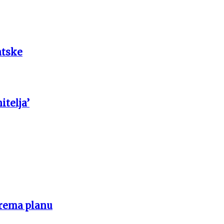
atske
itelja’
prema planu