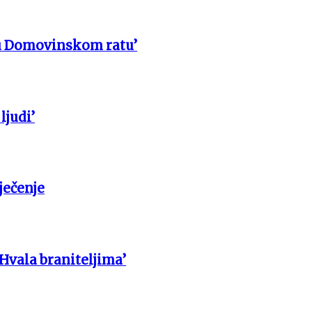
u Domovinskom ratu’
ljudi’
ječenje
 Hvala braniteljima’