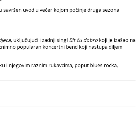
raju savršen uvod u večer kojom počinje druga sezona
djeca
, uključujući i zadnji singl
Bit ću dobro
koji je izašao na
 iznimno popularan koncertni bend koji nastupa diljem
cku i njegovim raznim rukavcima, poput blues rocka,