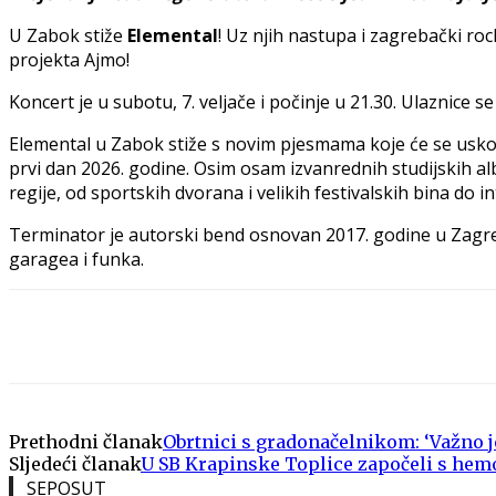
U Zabok stiže
Elemental
! Uz njih nastupa i zagrebački ro
projekta Ajmo!
Koncert je u subotu, 7. veljače i počinje u 21.30. Ulaznice 
Elemental u Zabok stiže s novim pjesmama koje će se usk
prvi dan 2026. godine. Osim osam izvanrednih studijskih al
regije, od sportskih dvorana i velikih festivalskih bina do i
Terminator je autorski bend osnovan 2017. godine u Zagreb
garagea i funka.
Share
Prethodni članak
Obrtnici s gradonačelnikom: ‘Važno j
Sljedeći članak
U SB Krapinske Toplice započeli s hem
SEPOSUT