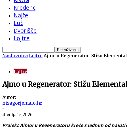
Kredenc
Najže
Luč
Dvorišče
Lojtre
Naslovnica
Lojtre
Ajmo u Regenerator: Stižu Elemental
Lojtre
Ajmo u Regenerator: Stižu Elemental
Autor:
nizagorjemalo.hr
-
4. veljače 2026.
Projekt Ajmo! u Regeneratoru kreće s jednim od najutjec