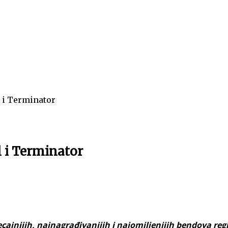
 i Terminator
 i Terminator
ajnijih, najnagrađivanijih i najomiljenijih bendova regi