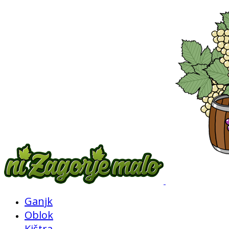
Ganjk
Oblok
Kištra