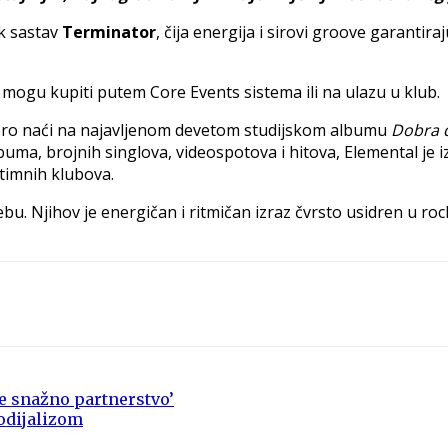
ck sastav
Terminator
, čija energija i sirovi groove garanti
se mogu kupiti putem Core Events sistema ili na ulazu u klub.
oro naći na najavljenom devetom studijskom albumu
Dobra 
buma, brojnih singlova, videospotova i hitova, Elemental je
ntimnih klubova.
u. Njihov je energičan i ritmičan izraz čvrsto usidren u ro
e snažno partnerstvo’
odijalizom