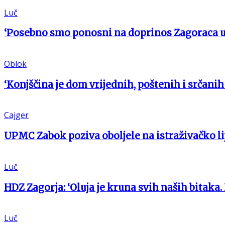
Luč
‘Posebno smo ponosni na doprinos Zagoraca 
Oblok
‘Konjščina je dom vrijednih, poštenih i srčanih 
Cajger
UPMC Zabok poziva oboljele na istraživačko li
Luč
HDZ Zagorja: ‘Oluja je kruna svih naših bitaka.
Luč