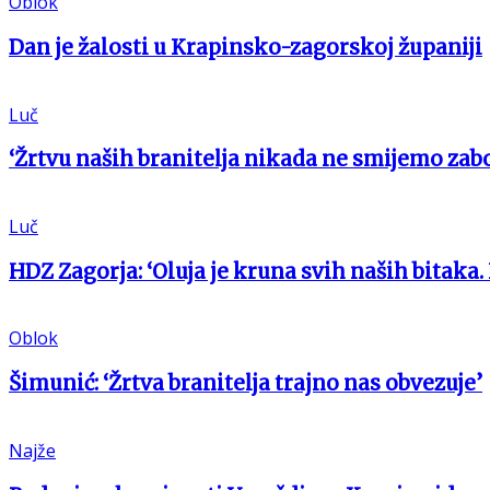
Oblok
Dan je žalosti u Krapinsko-zagorskoj županiji
Luč
‘Žrtvu naših branitelja nikada ne smijemo zabo
Luč
HDZ Zagorja: ‘Oluja je kruna svih naših bitaka.
Oblok
Šimunić: ‘Žrtva branitelja trajno nas obvezuje’
Najže