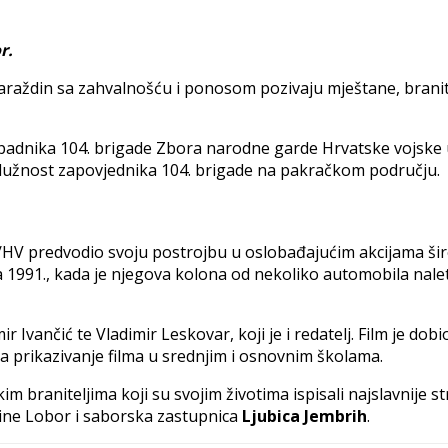
r.
 Varaždin sa zahvalnošću i ponosom pozivaju mještane, bran
ipadnika 104. brigade Zbora narodne garde Hrvatske vojske 
 dužnost zapovjednika 104. brigade na pakračkom području.
HV predvodio svoju postrojbu u oslobađajućim akcijama šire
 1991., kada je njegova kolona od nekoliko automobila naletjel
r Ivančić te Vladimir Leskovar, koji je i redatelj. Film je dob
za prikazivanje filma u srednjim i osnovnim školama.
 braniteljima koji su svojim životima ispisali najslavnije s
ćine Lobor i saborska zastupnica
Ljubica Jembrih
.