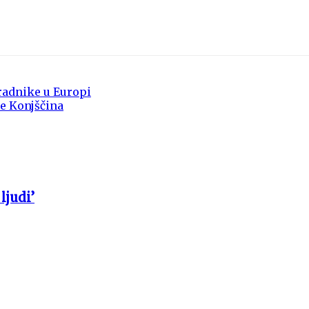
radnike u Europi
ne Konjščina
ljudi’