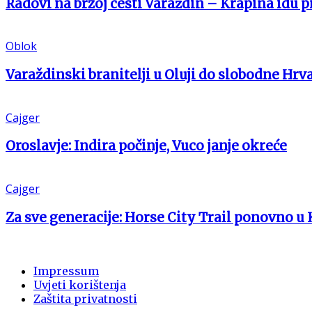
Radovi na brzoj cesti Varaždin – Krapina idu 
Oblok
Varaždinski branitelji u Oluji do slobodne Hrv
Cajger
Oroslavje: Indira počinje, Vuco janje okreće
Cajger
Za sve generacije: Horse City Trail ponovno u 
Impressum
Uvjeti korištenja
Zaštita privatnosti