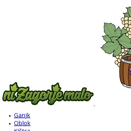
Ganjk
Oblok
Kištra