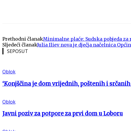
Share
Prethodni članak
Minimalne plaće: Sudska pobjeda za 
Sljedeći članak
Julia Iliev nova je dječja načelnica Opći
SEPOSUT
Oblok
‘Konjščina je dom vrijednih, poštenih i srčanih 
Oblok
Javni poziv za potpore za prvi dom u Loboru