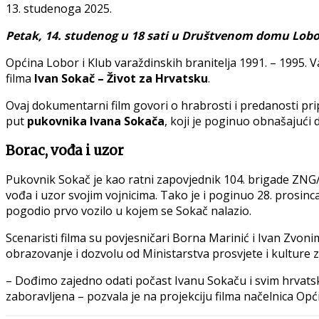
13. studenoga 2025.
Petak, 14. studenog u 18 sati u Društvenom domu Lobo
Općina Lobor i Klub varaždinskih branitelja 1991. – 1995.
filma
Ivan Sokač – Život za Hrvatsku
.
Ovaj dokumentarni film govori o hrabrosti i predanosti pr
put
pukovnika Ivana Sokača
, koji je poginuo obnašajući
Borac, vođa i uzor
Pukovnik Sokač je kao ratni zapovjednik 104. brigade ZNG/
vođa i uzor svojim vojnicima. Tako je i poginuo 28. prosinca
pogodio prvo vozilo u kojem se Sokač nalazio.
Scenaristi filma su povjesničari Borna Marinić i Ivan Zvonimi
obrazovanje i dozvolu od Ministarstva prosvjete i kulture 
– Dođimo zajedno odati počast Ivanu Sokaču i svim hrvatskim
zaboravljena – pozvala je na projekciju filma načelnica Op