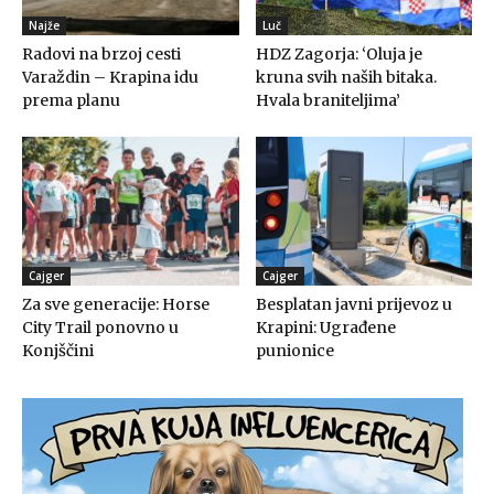
Najže
Luč
Radovi na brzoj cesti
HDZ Zagorja: ‘Oluja je
Varaždin – Krapina idu
kruna svih naših bitaka.
prema planu
Hvala braniteljima’
Cajger
Cajger
Za sve generacije: Horse
Besplatan javni prijevoz u
City Trail ponovno u
Krapini: Ugrađene
Konjščini
punionice