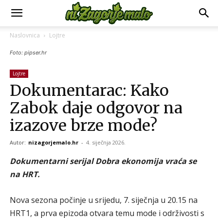
Naslovnica
Lojtre
Foto: pipser.hr
Lojtre
Dokumentarac: Kako
Zabok daje odgovor na
izazove brze mode?
Autor:
nizagorjemalo.hr
-
4. siječnja 2026.
Dokumentarni serijal Dobra ekonomija vraća se
na HRT.
Nova sezona počinje u srijedu, 7. siječnja u 20.15 na
HRT1, a prva epizoda otvara temu mode i održivosti s