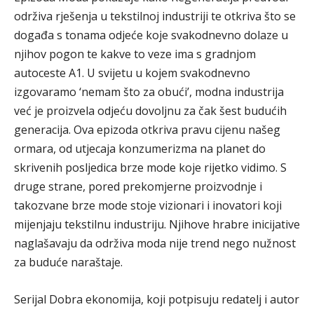
održiva rješenja u tekstilnoj industriji te otkriva što se
događa s tonama odjeće koje svakodnevno dolaze u
njihov pogon te kakve to veze ima s gradnjom
autoceste A1. U svijetu u kojem svakodnevno
izgovaramo ‘nemam što za obući’, modna industrija
već je proizvela odjeću dovoljnu za čak šest budućih
generacija. Ova epizoda otkriva pravu cijenu našeg
ormara, od utjecaja konzumerizma na planet do
skrivenih posljedica brze mode koje rijetko vidimo. S
druge strane, pored prekomjerne proizvodnje i
takozvane brze mode stoje vizionari i inovatori koji
mijenjaju tekstilnu industriju. Njihove hrabre inicijative
naglašavaju da održiva moda nije trend nego nužnost
za buduće naraštaje.
Serijal Dobra ekonomija, koji potpisuju redatelj i autor