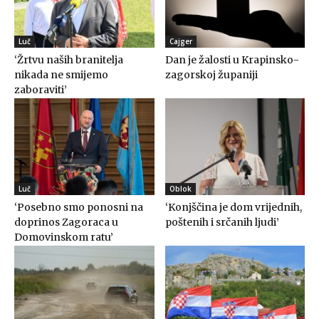
Luč
Cajger
‘Žrtvu naših branitelja
Dan je žalosti u Krapinsko-
nikada ne smijemo
zagorskoj županiji
zaboraviti’
Luč
Oblok
‘Posebno smo ponosni na
‘Konjščina je dom vrijednih,
doprinos Zagoraca u
poštenih i srčanih ljudi’
Domovinskom ratu’