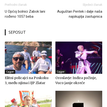
Prethodni članak
Sljedeći članak
U Općoj bolnici Zabok lani
Auguštan Pentek i dalje naša
rođeno 1057 beba
najskuplja zastupnica
SEPOSUT
Cajger
Cajger
Elitni policajci na Poskoku
Oroslavje: Indira počinje,
3, među njima i IJP Zlatar
Vuco janje okreće