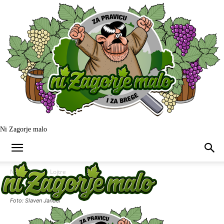
Ni Zagorje malo
Naslovnica
Lojtre
Foto: Slaven Janđel
Lojtre