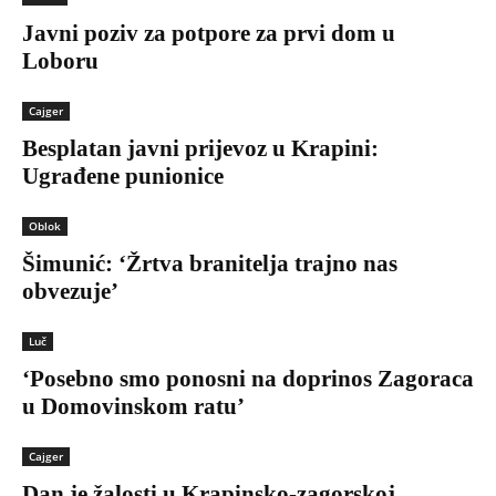
Javni poziv za potpore za prvi dom u
Loboru
Cajger
Besplatan javni prijevoz u Krapini:
Ugrađene punionice
Oblok
Šimunić: ‘Žrtva branitelja trajno nas
obvezuje’
Luč
‘Posebno smo ponosni na doprinos Zagoraca
u Domovinskom ratu’
Cajger
Dan je žalosti u Krapinsko-zagorskoj