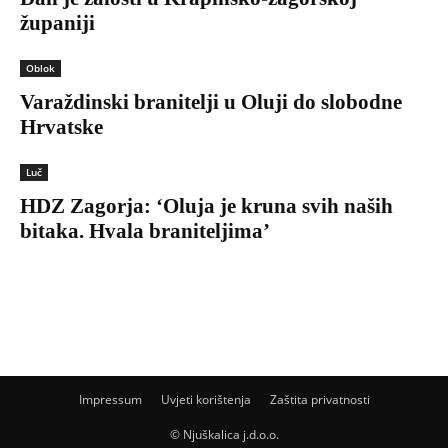
županiji
Oblok
Varaždinski branitelji u Oluji do slobodne
Hrvatske
Luč
HDZ Zagorja: ‘Oluja je kruna svih naših
bitaka. Hvala braniteljima’
Impressum
Uvjeti korištenja
Zaštita privatnosti
© Njuškalica j.d.o.o.