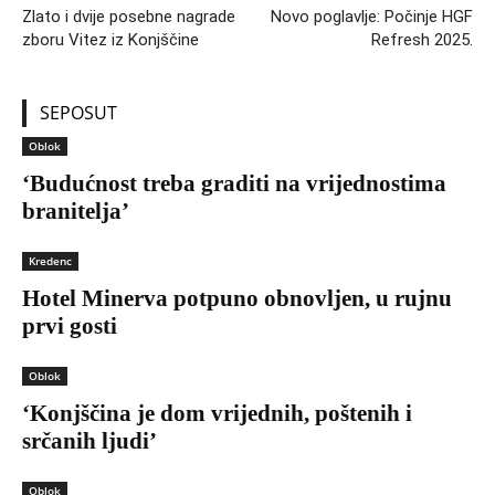
Zlato i dvije posebne nagrade
Novo poglavlje: Počinje HGF
zboru Vitez iz Konjščine
Refresh 2025.
SEPOSUT
Oblok
‘Budućnost treba graditi na vrijednostima
branitelja’
Kredenc
Hotel Minerva potpuno obnovljen, u rujnu
prvi gosti
Oblok
‘Konjščina je dom vrijednih, poštenih i
srčanih ljudi’
Oblok