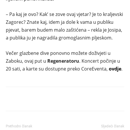
– Pa kaj je ovo? Kak’ se zove ovaj vjetar? Je to kraljevski
Zagorec? Znate kaj, idem ja dole k vama u publiku
pjevat, barem budem malo zaštićena – rekla je Josipa,
a publika ju je nagradila gromoglasnim pljeskom.
Večer glazbene dive ponovno možete doživjeti u
Zaboku, ovaj put u
Regeneratoru
. Koncert počinje u
20 sati, a karte su dostupne preko CoreEventa,
ovdje
.
Prethodni članak
Sljedeći članak