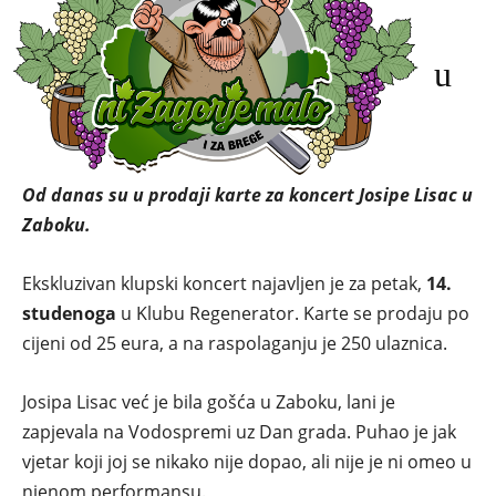
Josipa baš voli Zabok:
Ekskluzivan klupski koncert u
Regeneratoru
Autor:
nizagorjemalo.hr
-
22. listopada 2025.
Od danas su u prodaji karte za koncert Josipe Lisac u
Zaboku.
Ekskluzivan klupski koncert najavljen je za petak,
14.
studenoga
u Klubu Regenerator. Karte se prodaju po
cijeni od 25 eura, a na raspolaganju je 250 ulaznica.
Josipa Lisac već je bila gošća u Zaboku, lani je
zapjevala na Vodospremi uz Dan grada. Puhao je jak
vjetar koji joj se nikako nije dopao, ali nije je ni omeo u
njenom performansu.