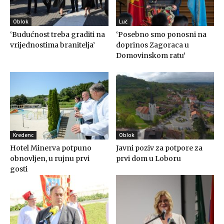
Oblok
Luč
‘Budućnost treba graditi na
‘Posebno smo ponosni na
vrijednostima branitelja’
doprinos Zagoraca u
Domovinskom ratu’
Kredenc
Oblok
Hotel Minerva potpuno
Javni poziv za potpore za
obnovljen, u rujnu prvi
prvi dom u Loboru
gosti