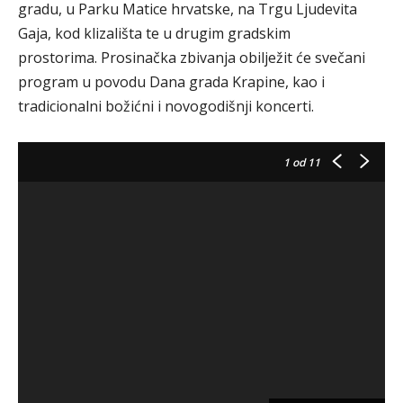
gradu, u Parku Matice hrvatske, na Trgu Ljudevita
Gaja, kod klizališta te u drugim gradskim
prostorima. Prosinačka zbivanja obilježit će svečani
program u povodu Dana grada Krapine, kao i
tradicionalni božićni i novogodišnji koncerti.
1
od 11