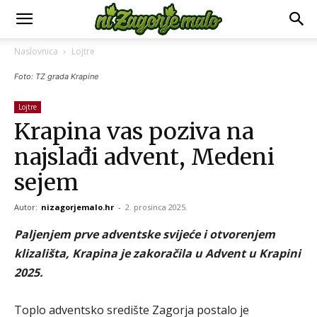
Naslovnica
Lojtre
Foto: TZ grada Krapine
Lojtre
Krapina vas poziva na
najslađi advent, Medeni
sejem
Autor:
nizagorjemalo.hr
-
2. prosinca 2025.
Paljenjem prve adventske svijeće i otvorenjem
klizališta, Krapina je zakoračila u Advent u Krapini
2025.
Toplo adventsko središte Zagorja postalo je