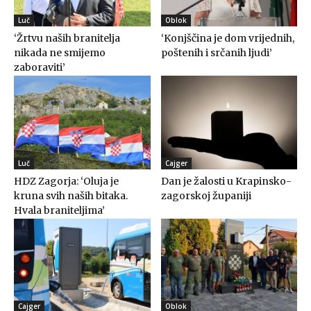
Luč
Oblok
‘Žrtvu naših branitelja
‘Konjščina je dom vrijednih,
nikada ne smijemo
poštenih i srčanih ljudi’
zaboraviti’
Luč
Cajger
HDZ Zagorja: ‘Oluja je
Dan je žalosti u Krapinsko-
kruna svih naših bitaka.
zagorskoj županiji
Hvala braniteljima’
Cajger
Oblok