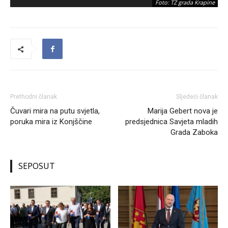
Foto: TZ grada Krapine
Prethodni članak
Sljedeći članak
Čuvari mira na putu svjetla,
Marija Gebert nova je
poruka mira iz Konjščine
predsjednica Savjeta mladih
Grada Zaboka
SEPOSUT