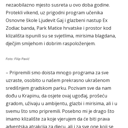
nezaobilazno mjesto susreta u ovo doba godine.
Protekli vikend, uz prigodni program učenika
Osnovne škole Ljudevit Gaj i glazbeni nastup Ex
Zodiac banda, Park Matice hrvatske i prostor kod
klizališta ispunili su se svjetlima, mirisima blagdana,
dječjim smijehom i dobrim raspoloženjem.
Foto: Filip Pavić
– Pripremili smo doista mnogo programa za sve
uzraste, osobito u našem prekrasno ukrašenom
središnjem gradskom parku. Pozivam sve da nam
dođu u Krapinu, da osjete ovaj ugođaj, prošeću
gradom, uživaju u ambijentu, glazbi i mirisima, ali i u
svemu što smo pripremili. Posebno mi je drago što
imamo klizalište za koje vjerujem da će biti prava
adventska atrakcija za djecu, ali i za sve one koji se