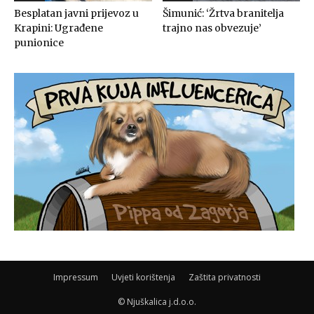
Besplatan javni prijevoz u
Šimunić: ‘Žrtva branitelja
Krapini: Ugrađene
trajno nas obvezuje’
punionice
Impressum
Uvjeti korištenja
Zaštita privatnosti
© Njuškalica j.d.o.o.