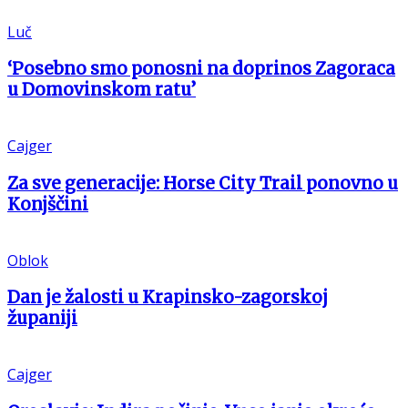
Luč
‘Posebno smo ponosni na doprinos Zagoraca
u Domovinskom ratu’
Cajger
Za sve generacije: Horse City Trail ponovno u
Konjščini
Oblok
Dan je žalosti u Krapinsko-zagorskoj
županiji
Cajger