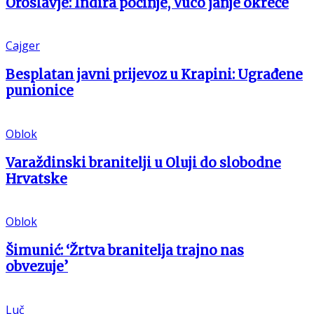
Oroslavje: Indira počinje, Vuco janje okreće
Cajger
Besplatan javni prijevoz u Krapini: Ugrađene
punionice
Oblok
Varaždinski branitelji u Oluji do slobodne
Hrvatske
Oblok
Šimunić: ‘Žrtva branitelja trajno nas
obvezuje’
Luč