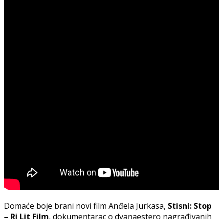
Domaće boje brani novi film Anđela Jurkasa,
Stisni: Stop
– Ri Lit Film
, dokumentarac o dvanaestero nagrađivanih