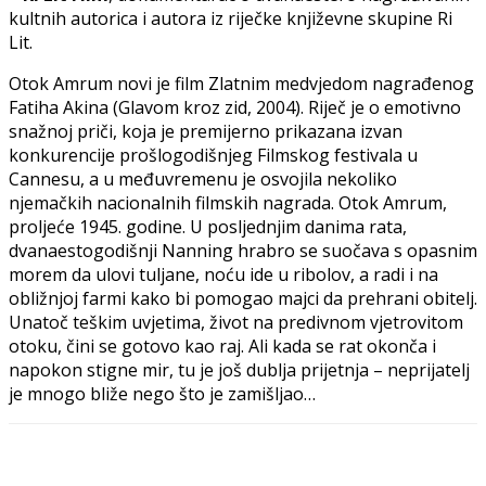
kultnih autorica i autora iz riječke književne skupine Ri
Lit.
Otok Amrum novi je film Zlatnim medvjedom nagrađenog
Fatiha Akina (Glavom kroz zid, 2004). Riječ je o emotivno
snažnoj priči, koja je premijerno prikazana izvan
konkurencije prošlogodišnjeg Filmskog festivala u
Cannesu, a u međuvremenu je osvojila nekoliko
njemačkih nacionalnih filmskih nagrada. Otok Amrum,
proljeće 1945. godine. U posljednjim danima rata,
dvanaestogodišnji Nanning hrabro se suočava s opasnim
morem da ulovi tuljane, noću ide u ribolov, a radi i na
obližnjoj farmi kako bi pomogao majci da prehrani obitelj.
Unatoč teškim uvjetima, život na predivnom vjetrovitom
otoku, čini se gotovo kao raj. Ali kada se rat okonča i
napokon stigne mir, tu je još dublja prijetnja – neprijatelj
je mnogo bliže nego što je zamišljao…