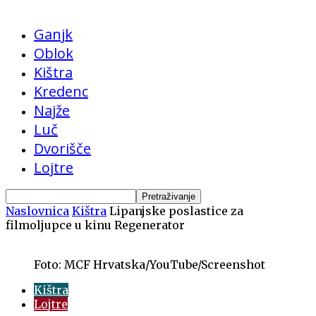
Ganjk
Oblok
Kištra
Kredenc
Najže
Luč
Dvorišče
Lojtre
Naslovnica
Kištra
Lipanjske poslastice za
filmoljupce u kinu Regenerator
Foto: MCF Hrvatska/YouTube/Screenshot
Kištra
Lojtre