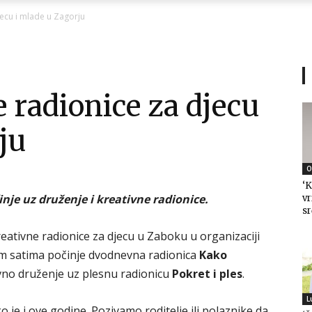
Ni
jecu i mlade u Zagorju
e radionice za djecu
Zagorje
ju
O
‘K
malo
nje uz druženje i kreativne radionice.
vr
sr
kreativne radionice za djecu u Zaboku u organizaciji
m satima počinje dvodnevna radionica
Kako
vno druženje uz plesnu radionicu
Pokret i ples
.
L
ko je i ove godine. Pozivamo roditelje ili polaznike da