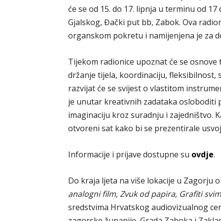
će se od 15. do 17. lipnja u terminu od 1
Gjalskog, Đački put bb, Zabok. Ova radio
organskom pokretu i namijenjena je za d
Tijekom radionice upoznat će se osnove 
držanje tijela, koordinaciju, fleksibilnost
razvijat će se svijest o vlastitom instrumen
je unutar kreativnih zadataka osloboditi p
imaginaciju kroz suradnju i zajedništvo. Ka
otvoreni sat kako bi se prezentirale usvoj
Informacije i prijave dostupne su
ovdje
.
Do kraja ljeta na više lokacije u Zagorju 
analogni film
,
Zvuk od papira
,
Grafiti svi
sredstvima Hrvatskog audiovizualnog cent
zagorske županije, Grada Zaboka i Zakla