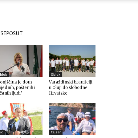
SEPOSUT
blok
Oblok
onjščina je dom
Varaždinski branitelji
ijednih, poštenih i
u Oluji do slobodne
čanih ljudi’
Hrvatske
uč
Cajger