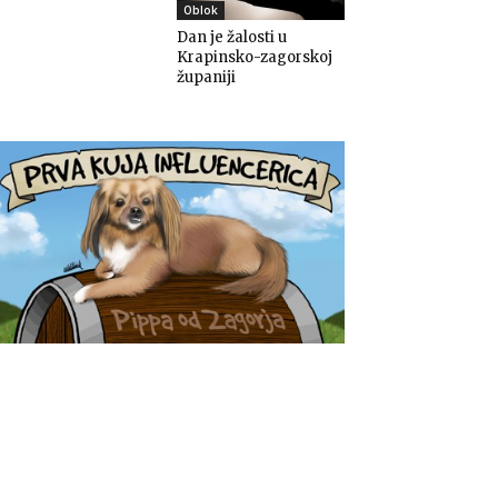
Oblok
Dan je žalosti u
Krapinsko-zagorskoj
županiji