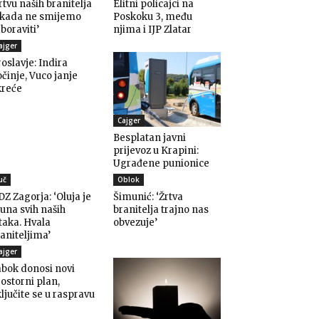
rtvu naših branitelja
Elitni policajci na
ikada ne smijemo
Poskoku 3, među
boraviti’
njima i IJP Zlatar
ajger
oslavje: Indira
činje, Vuco janje
kreće
Cajger
Besplatan javni
prijevoz u Krapini:
Ugrađene punionice
uč
Oblok
Z Zagorja: ‘Oluja je
Šimunić: ‘Žrtva
una svih naših
branitelja trajno nas
taka. Hvala
obvezuje’
aniteljima’
ajger
bok donosi novi
ostorni plan,
ljučite se u raspravu