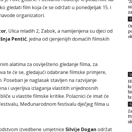
‘Ž
 gledati film koja će se održati u ponedjeljak 15. i
n
za
– navode organizatori.
C
Or
tor
, Ulica mladih 2, Zabok, a namijenjena su djeci od
po
o
išnja Pentić
, jedna od cjenjenijih domaćih filmskih
nim alatima za osviješteno gledanje filma, za
va te će se, gledajući odabrane filmske primjere,
L
m. Poseban je naglasak stavljen na razvijanje
HD
kr
 i uvjerljiva izlaganja vlastitih vrijednosnih
bi
e u vlastite filmske kritike. Polaznici će imat će
br
estivalu, Međunarodnom festivalu dječjeg filma u
C
Za
Pr
uk
odstvom izvedbene umjetnice
Silvije Dogan
održat