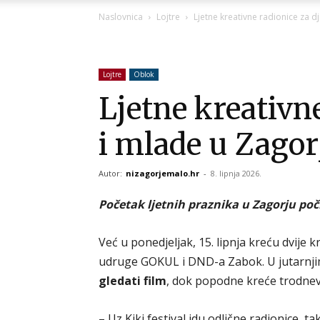
Naslovnica
Lojtre
Ljetne kreativne radionice za d
Lojtre
Oblok
Ljetne kreativn
i mlade u Zagor
Autor:
nizagorjemalo.hr
-
8. lipnja 2026.
Početak ljetnih praznika u Zagorju poči
Već u ponedjeljak, 15. lipnja kreću dvije 
udruge GOKUL i DND-a Zabok. U jutarnji
gledati film
, dok popodne kreće trodne
– Uz Kiki festival idu odlične radionice, ta