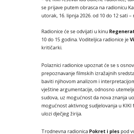
se prijave putem obrasca na radionicu Kako
utorak, 16. lipnja 2026. od 10 do 12 sati 
Radionice će se odvijati u kinu
Regenera
10 do 15 godina. Voditeljica radionice je
V
kritičarki.
Polaznici radionice upoznat će se s osnov
prepoznavanje filmskih izražajnih sredsta
baviti njihovom analizom i interpretacijo
vještine argumentacije, odnosno utemeljena
sudova, uz mogućnost da nova znanja uoblič
mogućnost aktivnog sudjelovanja u KIKI f
ulozi dječjeg žirija.
Trodnevna radionica
Pokret i ples
pod v