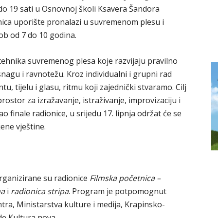
7 do 19 sati u Osnovnoj školi Ksavera Šandora
nica uporište pronalazi u suvremenom plesu i
ob od 7 do 10 godina.
tehnika suvremenog plesa koje razvijaju pravilno
, snagu i ravnotežu. Kroz individualni i grupni rad
tu, tijelu i glasu, ritmu koji zajednički stvaramo. Cilj
rostor za izražavanje, istraživanje, improvizaciju i
o finale radionice, u srijedu 17. lipnja održat će se
ene vještine.
organizirane su radionice
Filmska početnica –
ma
i
radionica stripa
. Program je potpomognut
ra, Ministarstva kulture i medija, Krapinsko-
de Kultura nova.