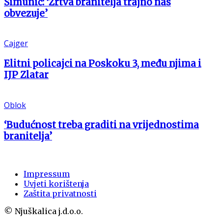
Šimunić: ‘Žrtva branitelja trajno nas
obvezuje’
Cajger
Elitni policajci na Poskoku 3, među njima i
IJP Zlatar
Oblok
‘Budućnost treba graditi na vrijednostima
branitelja’
Impressum
Uvjeti korištenja
Zaštita privatnosti
© Njuškalica j.d.o.o.