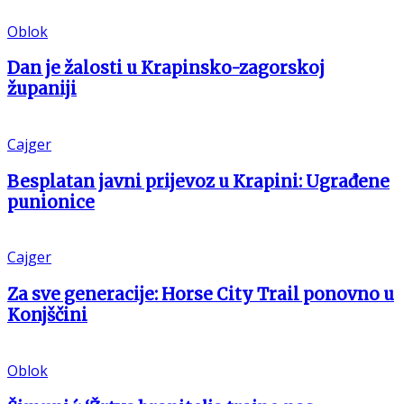
Oblok
Dan je žalosti u Krapinsko-zagorskoj
županiji
Cajger
Besplatan javni prijevoz u Krapini: Ugrađene
punionice
Cajger
Za sve generacije: Horse City Trail ponovno u
Konjščini
Oblok