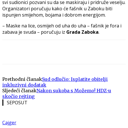
svi sudionici pozvani su da se maskiraju i pridruže veselju.
Organizatori poručuju kako će fašnik u Zaboku biti
ispunjen smijehom, bojama i dobrom energijom.
– Maske na lice, osmijeh od uha do uha – fašnik je fora i
zabava je svuda – poručuju iz
Grada Zaboka
.
Prethodni članak
Sud odlučio: Isplatite obitelji
inkluzivni dodatak
Sljedeći članak
Nakon sukoba s Možemo! HDZ-u
skočio rejting
SEPOSUT
Cajger