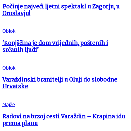
Počinje najveći ljetni spektakl u Zagorju, u
Oroslavju!
Oblok
‘Konjščina je dom vrijednih, poštenih i
srčanih ljudi’
Oblok
Varaždinski branitelji u Oluji do slobodne
Hrvatske
Najže
Radovi na brzoj cesti Varaždin – Krapina idu
prema planu