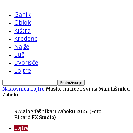
Ganjk
Oblok
Kištra
Kredenc
Najže
Luč
Dvorišče
Lojtre
Naslovnica
Lojtre
Maske na lice i svi na Mali fašnik u
Zaboku
S Malog fašnika u Zaboku 2025. (Foto:
Rikard FX Studio)
Lojtre