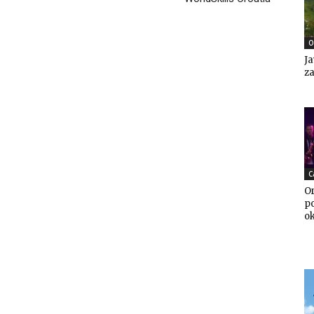
O
Ja
za
C
Or
po
o