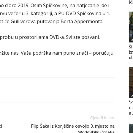
i
o d’oro 2019. Osim Špičkovine, na natjecanje ide i
rvu večer u 3. kategoriji, a PU DVD Špičkovina u 1.
virat će Gulliverova putovanja Berta Appermonta.
u probu u prostorijama DVD-a. Svi ste pozvani.
O
Ši
podržite nas. Vaša podrška nam puno znači – poručuju
br
ob
L
‘
n
u
Sljedeći članak
ci
Filip Šaka iz Konjščine osvojio 3. mjesto na
WorldSkills Croatia