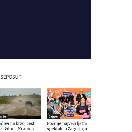
SEPOSUT
ajže
Cajger
dovi na brzoj cesti
Počinje najveći ljetni
araždin – Krapina
spektakl u Zagorju, u