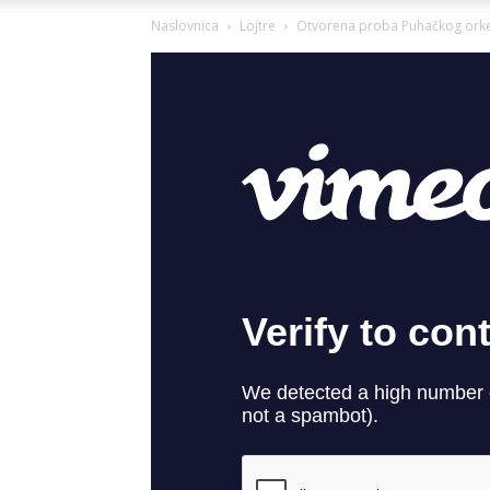
Naslovnica
Lojtre
Otvorena proba Puhačkog orke