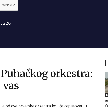
 Puhačkog orkestra:
 vas
N
Ra
je od dva hrvatska orkestra koji će otputovati u
V