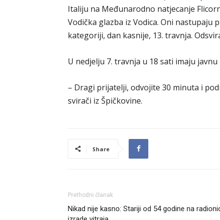
Italiju na Međunarodno natjecanje Flicorn
Vodička glazba iz Vodica. Oni nastupaju p
kategoriji, dan kasnije, 13. travnja. Ods
U nedjelju 7. travnja u 18 sati imaju javn
– Dragi prijatelji, odvojite 30 minuta i 
svirači iz Špičkovine.
Share
Prethodni članak
Nikad nije kasno: Stariji od 54 godine na radioni
izrade vitraja