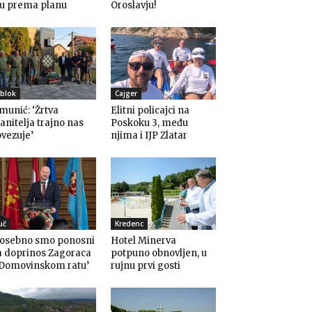
du prema planu
Oroslavju!
blok
Cajger
munić: ‘Žrtva
Elitni policajci na
anitelja trajno nas
Poskoku 3, među
vezuje’
njima i IJP Zlatar
uč
Kredenc
Posebno smo ponosni
Hotel Minerva
a doprinos Zagoraca
potpuno obnovljen, u
 Domovinskom ratu’
rujnu prvi gosti