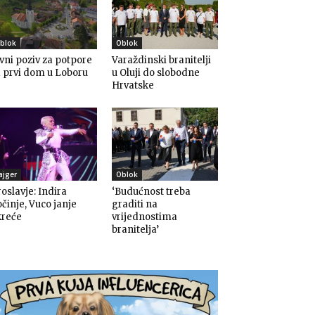
blok
Oblok
vni poziv za potpore
Varaždinski branitelji
 prvi dom u Loboru
u Oluji do slobodne
Hrvatske
ajger
Oblok
oslavje: Indira
‘Budućnost treba
činje, Vuco janje
graditi na
kreće
vrijednostima
branitelja’