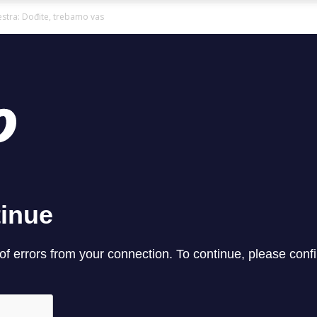
Ni
stra: Dođite, trebamo vas
Zagorje
malo