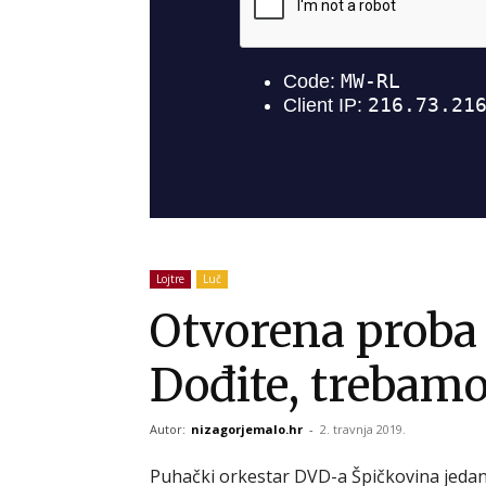
Lojtre
Luč
Otvorena proba
Dođite, trebamo
Autor:
nizagorjemalo.hr
-
2. travnja 2019.
Puhački orkestar DVD-a Špičkovina jedan 