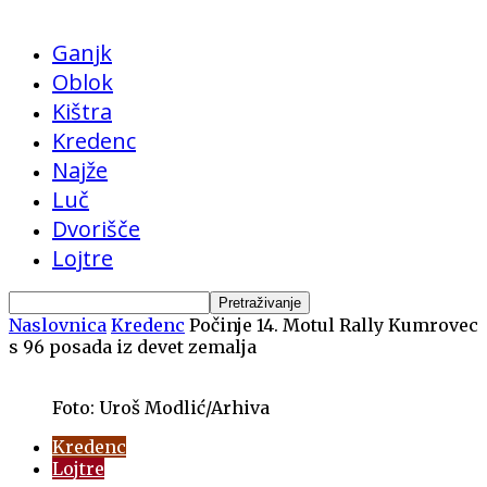
Ganjk
Oblok
Kištra
Kredenc
Najže
Luč
Dvorišče
Lojtre
Naslovnica
Kredenc
Počinje 14. Motul Rally Kumrovec
s 96 posada iz devet zemalja
Foto: Uroš Modlić/Arhiva
Kredenc
Lojtre