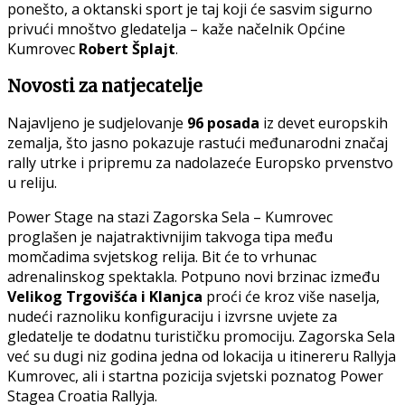
ponešto, a oktanski sport je taj koji će sasvim sigurno
privući mnoštvo gledatelja – kaže načelnik Općine
Kumrovec
Robert Šplajt
.
Novosti za natjecatelje
Najavljeno je sudjelovanje
96 posada
iz devet europskih
zemalja, što jasno pokazuje rastući međunarodni značaj
rally utrke i pripremu za nadolazeće Europsko prvenstvo
u reliju.
Power Stage na stazi Zagorska Sela – Kumrovec
proglašen je najatraktivnijim takvoga tipa među
momčadima svjetskog relija. Bit će to vrhunac
adrenalinskog spektakla. Potpuno novi brzinac između
Velikog Trgovišća i Klanjca
proći će kroz više naselja,
nudeći raznoliku konfiguraciju i izvrsne uvjete za
gledatelje te dodatnu turističku promociju. Zagorska Sela
već su dugi niz godina jedna od lokacija u itinereru Rallyja
Kumrovec, ali i startna pozicija svjetski poznatog Power
Stagea Croatia Rallyja.