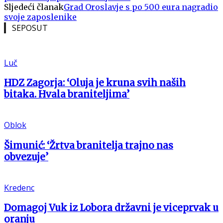
Sljedeći članak
Grad Oroslavje s po 500 eura nagradio
svoje zaposlenike
SEPOSUT
Luč
HDZ Zagorja: ‘Oluja je kruna svih naših
bitaka. Hvala braniteljima’
Oblok
Šimunić: ‘Žrtva branitelja trajno nas
obvezuje’
Kredenc
Domagoj Vuk iz Lobora državni je viceprvak u
oranju