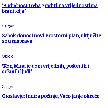
‘Budućnost treba graditi na vrijednostima
branitelja’
Cajger
Zabok donosi novi Prostorni plan, uključite
se u raspravu
Oblok
‘Konjščina je dom vrijednih, poštenih i
srčanih ljudi’
Cajger
Oroslavje: Indira počinje, Vuco janje okreće