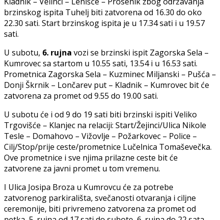
Kladnik – Velinci – Lenišće – Prosenik zbog održavanja
brzinskog ispita Tuhelj biti zatvorena od 16.30 do oko
22.30 sati. Start brzinskog ispita je u 17.34 sati i u 19.57
sati.
U subotu,
6. rujna
vozi se brzinski ispit Zagorska Sela –
Kumrovec sa startom u 10.55 sati, 13.54 i u 16.53 sati.
Prometnica Zagorska Sela – Kuzminec Miljanski – Pušća –
Donji Škrnik – Lončarev put – Kladnik – Kumrovec bit će
zatvorena za promet od 9.55 do 19.00 sati.
U subotu će i od 9 do 19 sati biti brzinski ispiti Veliko
Trgovišće – Klanjec na relaciji: Start/Žejinci/Ulica Nikole
Tesle – Domahovo – Vižovlje – Požarkovec – Police –
Cilj/Stop/prije ceste/prometnice Lučelnica Tomaševečka.
Ove prometnice i sve njima prilazne ceste bit će
zatvorene za javni promet u tom vremenu.
I Ulica Josipa Broza u Kumrovcu će za potrebe
zatvorenog parkirališta, svečanosti otvaranja i ciljne
ceremonije, biti privremeno zatvorena za promet od
petka, 5. rujna od 17 sati do subote, 6. rujna do 22 sata.