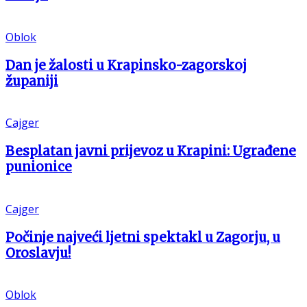
Oblok
Dan je žalosti u Krapinsko-zagorskoj
županiji
Cajger
Besplatan javni prijevoz u Krapini: Ugrađene
punionice
Cajger
Počinje najveći ljetni spektakl u Zagorju, u
Oroslavju!
Oblok