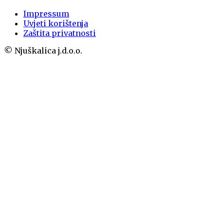
Impressum
Uvjeti korištenja
Zaštita privatnosti
© Njuškalica j.d.o.o.