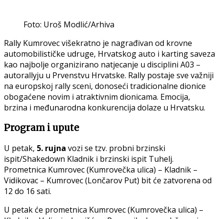
Foto: Uroš Modlić/Arhiva
Rally Kumrovec višekratno je nagrađivan od krovne
automobilističke udruge, Hrvatskog auto i karting saveza
kao najbolje organizirano natjecanje u disciplini A03 –
autorallyju u Prvenstvu Hrvatske. Rally postaje sve važniji
na europskoj rally sceni, donoseći tradicionalne dionice
obogaćene novim i atraktivnim dionicama. Emocija,
brzina i međunarodna konkurencija dolaze u Hrvatsku.
Program i upute
U petak,
5. rujna
vozi se tzv. probni brzinski
ispit/Shakedown Kladnik i brzinski ispit Tuhelj.
Prometnica Kumrovec (Kumrovečka ulica) – Kladnik –
Vidikovac – Kumrovec (Lončarov Put) bit će zatvorena od
12 do 16 sati.
U petak će prometnica Kumrovec (Kumrovečka ulica) –