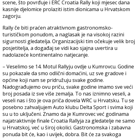
scene, što povrđuje i ERC Croatia Rally koji mjesec dana
kasnije djelomice prolaziti istim dionicama u Hrvatskom
zagorju.
Rally če biti praćen atraktivnom gastronomsko-
turističkom ponudom, a naglasak je na visokoj razini
sigurnosti gledatelja. Organizacijski tim očekuje velik broj
posjetitelja, a događaj se vidi kao sjajna uvertira u
nadolazeće kontinentalno natjecanje.
– Veselimo se 14. Motul Rallyju ovdje u Kumrovcu. Godine
su pokazale da smo odlični domaćini, uz sve gradove i
općine koji nam se pridružuju svake godine.
Nadograđujemo ovu priču, svake godine imamo sve veći
broj posada iz sve više zemalja. To nas iznimno veseli, a
veseli nas i što je ova priča dovela WRC u Hrvatsku. Tu se
posebno zahvaljujem Auto klubu Delta Sport i svima koji
su u to uključeni. Znamo da je Kumrovec već godinama
najatraktivnije finale Croatia Rallyja za gledatelje ne samo
u Hrvatskoj, već u široj okolici. Gastronomska i zabavna
ponuda bit će, kao i uvijek, dobra. Bit će za svakoga