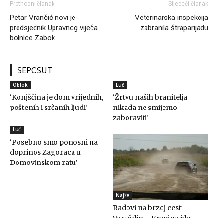
Prethodni članak
Sljedeći članak
Petar Vrančić novi je
Veterinarska inspekcija
predsjednik Upravnog vijeća
zabranila štraparijadu
bolnice Zabok
SEPOSUT
Oblok
Luč
‘Konjščina je dom vrijednih,
‘Žrtvu naših branitelja
poštenih i srčanih ljudi’
nikada ne smijemo
zaboraviti’
Luč
‘Posebno smo ponosni na
doprinos Zagoraca u
Domovinskom ratu’
Najže
Radovi na brzoj cesti