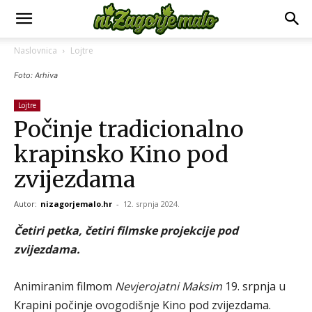
Naslovnica
Lojtre
Foto: Arhiva
Lojtre
Počinje tradicionalno
krapinsko Kino pod
zvijezdama
Autor:
nizagorjemalo.hr
-
12. srpnja 2024.
Četiri petka, četiri filmske projekcije pod
zvijezdama.
Animiranim filmom
Nevjerojatni Maksim
19. srpnja u
Krapini počinje ovogodišnje Kino pod zvijezdama.