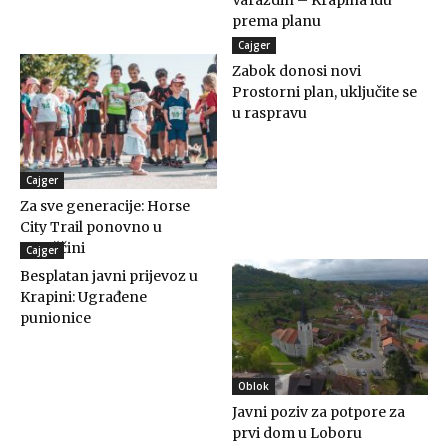
Varaždin – Krapina idu
prema planu
Cajger
Zabok donosi novi
Prostorni plan, uključite se
u raspravu
Cajger
Za sve generacije: Horse
City Trail ponovno u
Konjščini
Cajger
Besplatan javni prijevoz u
Krapini: Ugrađene
punionice
Oblok
Javni poziv za potpore za
prvi dom u Loboru