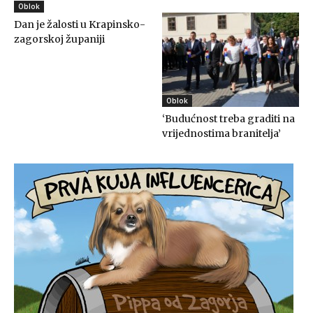
Oblok
Dan je žalosti u Krapinsko-
zagorskoj županiji
Oblok
‘Budućnost treba graditi na
vrijednostima branitelja’