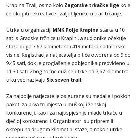
Krapina Trail, osmo kolo
Zagorske trkačke lige
koje
će okupiti rekreativce i zaljubljenike u trail trčanje.
Utrka u organizaciji
MNK Polje Krapina
starta u 10
sati s Gradske tržnice u Krapini, a sudionike očekuje
staza duga 7,67 kilometara i 419 metara nadmorske
visine. Registracija natjecatelja bit će otvorena od 9 do
9.45 sati, dok je proglašenje pobjednika predviđeno u
11.30 sati. Zbog točne dužine utrke od 7,67 kilometra
trku već nazivaju
Six seven trail
.
Za najbolje natjecatelje osigurane su medalje i poklon
paketi za prva tri mjesta u muškoj i ženskoj
konkurenciji, kao i za najuspješnije mlade trkače u
dječjoj konkurenciji. Organizatori su pripremili i
okrepu na drugom kilometru staze, a nakon utrke
sudionike očekuju obrok i piće.