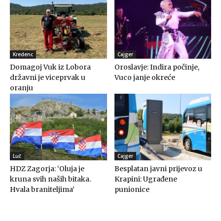
Kredenc
Cajger
Domagoj Vuk iz Lobora
Oroslavje: Indira počinje,
državni je viceprvak u
Vuco janje okreće
oranju
Luč
Cajger
HDZ Zagorja: ‘Oluja je
Besplatan javni prijevoz u
kruna svih naših bitaka.
Krapini: Ugrađene
Hvala braniteljima’
punionice