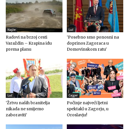
Najže
Luč
Radovi na brzoj cesti
‘Posebno smo ponosni na
Varaždin – Krapina idu
doprinos Zagoraca u
prema planu
Domovinskom ratu’
Luč
Cajger
‘Žrtvu naših branitelja
Počinje najveći ljetni
nikada ne smijemo
spektakl u Zagorju, u
zaboraviti’
Oroslavju!