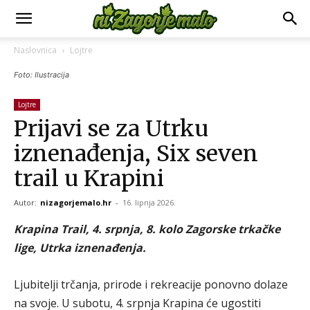
Naslovnica
Lojtre
Foto: Ilustracija
Lojtre
Prijavi se za Utrku
iznenađenja, Six seven
trail u Krapini
Autor:
nizagorjemalo.hr
-
16. lipnja 2026.
Krapina Trail, 4. srpnja, 8. kolo Zagorske trkačke
lige, Utrka iznenađenja.
Ljubitelji trčanja, prirode i rekreacije ponovno dolaze
na svoje. U subotu, 4. srpnja Krapina će ugostiti