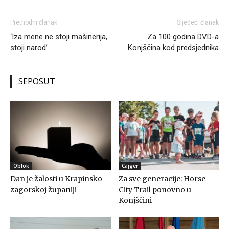
Prethodni članak
Sljedeći članak
‘Iza mene ne stoji mašinerija,
Za 100 godina DVD-a
stoji narod’
Konjščina kod predsjednika
SEPOSUT
Oblok
Cajger
Dan je žalosti u Krapinsko-
Za sve generacije: Horse
zagorskoj županiji
City Trail ponovno u
Konjščini