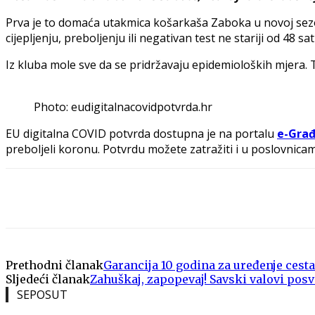
Prva je to domaća utakmica košarkaša Zaboka u novoj sezoni
cijepljenju, preboljenju ili negativan test ne stariji od 48 sati
Iz kluba mole sve da se pridržavaju epidemioloških mjera.
Photo: eudigitalnacovidpotvrda.hr
EU digitalna COVID potvrda dostupna je na portalu
e-Građ
preboljeli koronu. Potvrdu možete zatražiti i u poslovnica
Share
Prethodni članak
Garancija 10 godina za uređenje ces
Sljedeći članak
Zahuškaj, zapopevaj! Savski valovi posv
SEPOSUT