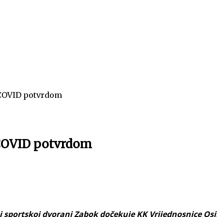
 COVID potvrdom
 COVID potvrdom
j sportskoj dvorani Zabok dočekuje KK Vrijednosnice Osi