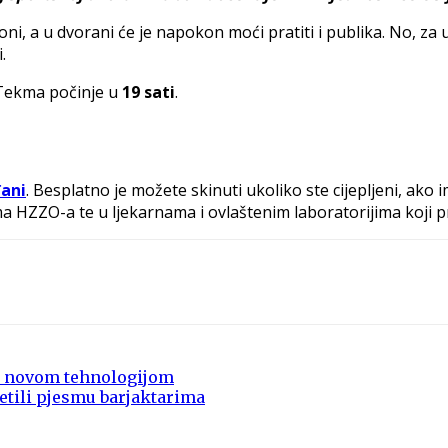
, a u dvorani će je napokon moći pratiti i publika. No, za 
.
 Tekma počinje u
19 sati
.
ani
. Besplatno je možete skinuti ukoliko ste cijepljeni, ako
ma HZZO-a te u ljekarnama i ovlaštenim laboratorijima koji p
ta novom tehnologijom
etili pjesmu barjaktarima