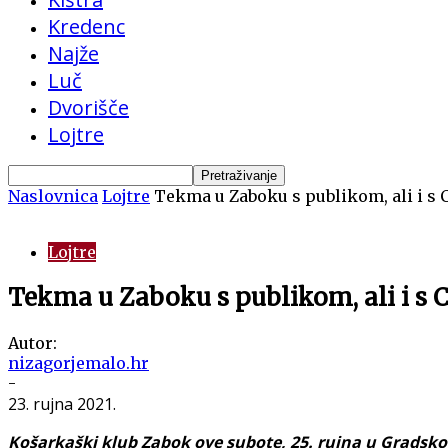
Kredenc
Najže
Luč
Dvorišče
Lojtre
Naslovnica
Lojtre
Tekma u Zaboku s publikom, ali i s
Lojtre
Tekma u Zaboku s publikom, ali i s
Autor:
nizagorjemalo.hr
-
23. rujna 2021.
Košarkaški klub Zabok ove subote, 25. rujna u Gradsko