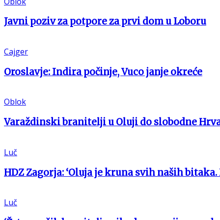
Oblok
Javni poziv za potpore za prvi dom u Loboru
Cajger
Oroslavje: Indira počinje, Vuco janje okreće
Oblok
Varaždinski branitelji u Oluji do slobodne Hrv
Luč
HDZ Zagorja: ‘Oluja je kruna svih naših bitaka.
Luč