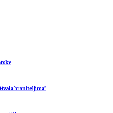
atske
 Hvala braniteljima’