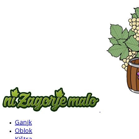
Ganjk
Oblok
Kištra