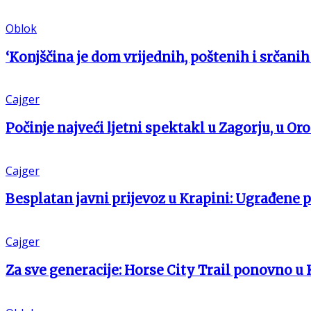
Oblok
‘Konjščina je dom vrijednih, poštenih i srčanih 
Cajger
Počinje najveći ljetni spektakl u Zagorju, u Oro
Cajger
Besplatan javni prijevoz u Krapini: Ugrađene 
Cajger
Za sve generacije: Horse City Trail ponovno u 