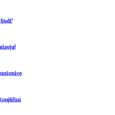
ljudi’
slavju!
punionice
Konjščini