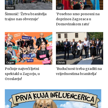
Oblok
Luč
Šimunić: ‘Žrtva branitelja
‘Posebno smo ponosni na
trajno nas obvezuje’
doprinos Zagoraca u
Domovinskom ratu’
Cajger
Oblok
Počinje najveći ljetni
‘Budućnost treba graditi na
spektakl u Zagorju, u
vrijednostima branitelja’
Oroslavju!