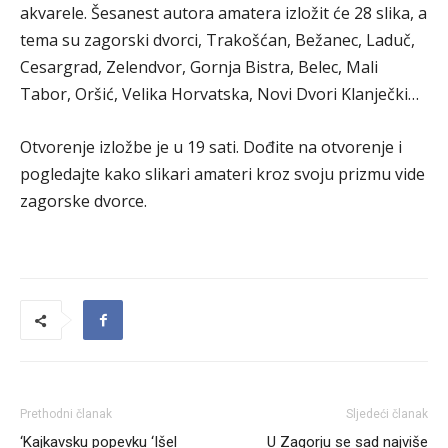
akvarele. Šesanest autora amatera izložit će 28 slika, a
tema su zagorski dvorci, Trakošćan, Bežanec, Laduč,
Cesargrad, Zelendvor, Gornja Bistra, Belec, Mali
Tabor, Oršić, Velika Horvatska, Novi Dvori Klanječki…
Otvorenje izložbe je u 19 sati. Dođite na otvorenje i
pogledajte kako slikari amateri kroz svoju prizmu vide
zagorske dvorce.
Prethodni članak
Sljedeći članak
‘Kajkavsku popevku ‘Išel
U Zagorju se sad najviše