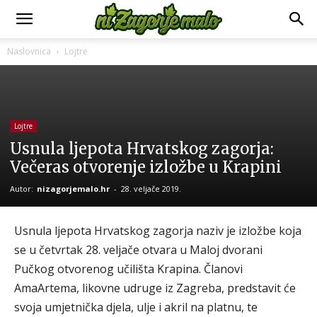
Naslovnica
Lojtre
Lojtre
Usnula ljepota Hrvatskog zagorja:
Večeras otvorenje izložbe u Krapini
Autor:
nizagorjemalo.hr
-
28. veljače 2019.
Usnula ljepota Hrvatskog zagorja naziv je izložbe koja
se u četvrtak 28. veljače otvara u Maloj dvorani
Pučkog otvorenog učilišta Krapina. Članovi
AmaArtema, likovne udruge iz Zagreba, predstavit će
svoja umjetnička djela, ulje i akril na platnu, te