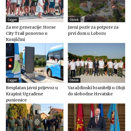
Cajger
Oblok
Za sve generacije: Horse
Javni poziv za potpore za
City Trail ponovno u
prvi dom u Loboru
Konjščini
Cajger
Oblok
Besplatan javni prijevoz u
Varaždinski branitelji u Oluji
Krapini: Ugrađene
do slobodne Hrvatske
punionice