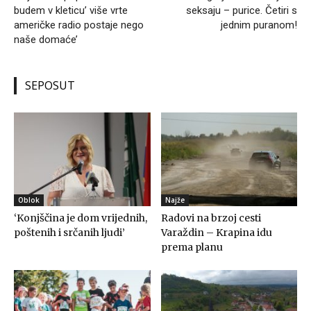
budem v kleticu’ više vrte
seksaju – purice. Četiri s
američke radio postaje nego
jednim puranom!
naše domaće’
SEPOSUT
Oblok
Najže
‘Konjščina je dom vrijednih,
Radovi na brzoj cesti
poštenih i srčanih ljudi’
Varaždin – Krapina idu
prema planu