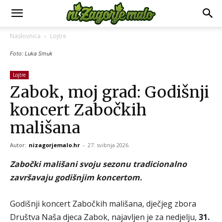
Naslovnica
Lojtre
Foto: Luka Smuk
Lojtre
Zabok, moj grad: Godišnji
koncert Zabočkih
mališana
Autor:
nizagorjemalo.hr
-
27. svibnja 2026.
Zabočki mališani svoju sezonu tradicionalno
završavaju godišnjim koncertom.
Godišnji koncert Zabočkih mališana, dječjeg zbora
Društva Naša djeca Zabok, najavljen je za nedjelju,
31.