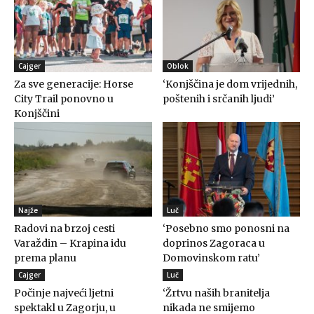
Cajger
Oblok
Za sve generacije: Horse
‘Konjščina je dom vrijednih,
City Trail ponovno u
poštenih i srčanih ljudi’
Konjščini
Najže
Luč
Radovi na brzoj cesti
‘Posebno smo ponosni na
Varaždin – Krapina idu
doprinos Zagoraca u
prema planu
Domovinskom ratu’
Cajger
Luč
Počinje najveći ljetni
‘Žrtvu naših branitelja
spektakl u Zagorju, u
nikada ne smijemo