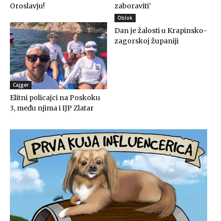
Oroslavju!
zaboraviti’
Oblok
Dan je žalosti u Krapinsko-
zagorskoj županiji
Cajger
Elitni policajci na Poskoku
3, među njima i IJP Zlatar