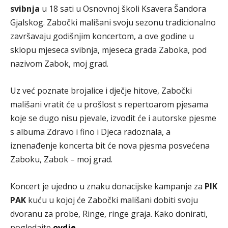
svibnja
u 18 sati u Osnovnoj školi Ksavera Šandora
Gjalskog. Zabočki mališani svoju sezonu tradicionalno
završavaju godišnjim koncertom, a ove godine u
sklopu mjeseca svibnja, mjeseca grada Zaboka, pod
nazivom Zabok, moj grad.
Uz već poznate brojalice i dječje hitove, Zabočki
mališani vratit će u prošlost s repertoarom pjesama
koje se dugo nisu pjevale, izvodit će i autorske pjesme
s albuma Zdravo i fino i Djeca radoznala, a
iznenađenje koncerta bit će nova pjesma posvećena
Zaboku, Zabok – moj grad.
Koncert je ujedno u znaku donacijske kampanje za
PIK
PAK
kuću u kojoj će Zabočki mališani dobiti svoju
dvoranu za probe, Ringe, ringe graja. Kako donirati,
pogledajte
ovdje
.