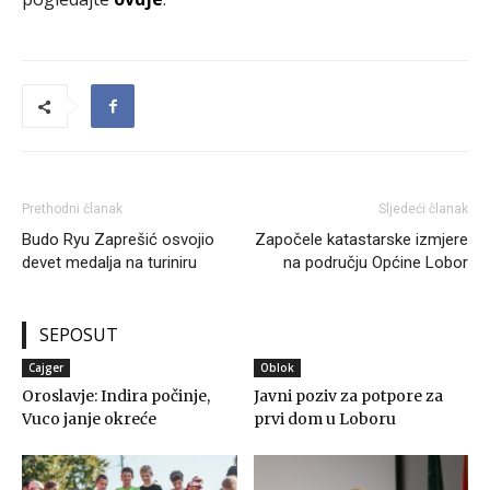
Prethodni članak
Sljedeći članak
Budo Ryu Zaprešić osvojio
Započele katastarske izmjere
devet medalja na turiniru
na području Općine Lobor
SEPOSUT
Cajger
Oblok
Oroslavje: Indira počinje,
Javni poziv za potpore za
Vuco janje okreće
prvi dom u Loboru