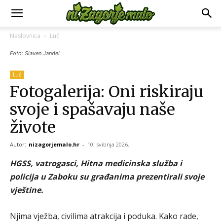
Naslovnica
Luč
Foto: Slaven Janđel
Luč
Fotogalerija: Oni riskiraju
svoje i spašavaju naše
živote
Autor:
nizagorjemalo.hr
-
10. svibnja 2026.
HGSS, vatrogasci, Hitna medicinska služba i
policija u Zaboku su građanima prezentirali svoje
vještine.
Njima vježba, civilima atrakcija i poduka. Kako rade,