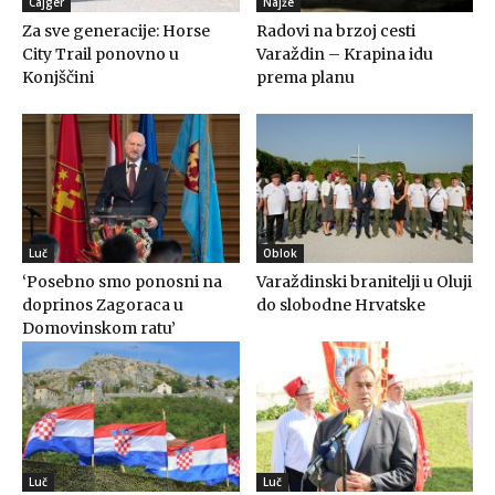
Cajger
Najže
Za sve generacije: Horse
Radovi na brzoj cesti
City Trail ponovno u
Varaždin – Krapina idu
Konjščini
prema planu
Luč
Oblok
‘Posebno smo ponosni na
Varaždinski branitelji u Oluji
doprinos Zagoraca u
do slobodne Hrvatske
Domovinskom ratu’
Luč
Luč