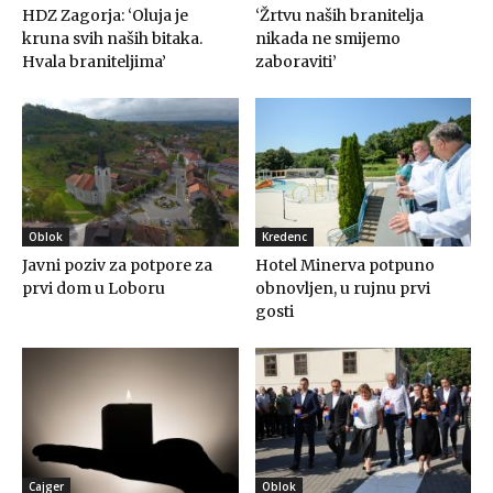
HDZ Zagorja: ‘Oluja je
‘Žrtvu naših branitelja
kruna svih naših bitaka.
nikada ne smijemo
Hvala braniteljima’
zaboraviti’
Oblok
Kredenc
Javni poziv za potpore za
Hotel Minerva potpuno
prvi dom u Loboru
obnovljen, u rujnu prvi
gosti
Cajger
Oblok