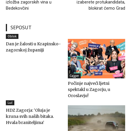
izložba zagorskih vina u
izaberete protukandidata,
Bedekovčini
blokirat ćemo Grad
SEPOSUT
Oblok
Dan je žalosti u Krapinsko-
zagorskoj županiji
Cajger
Počinje najveći ljetni
spektakl u Zagorju, u
Oroslavju!
Luč
HDZ Zagorja: ‘Oluja je
kruna svih naših bitaka.
Hvala braniteljima’