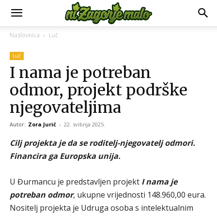
Naslovnica
Luč
Luč
I nama je potreban
odmor, projekt podrške
njegovateljima
Autor:
Zora Jurić
-
22. svibnja 2025.
Cilj projekta je da se roditelj-njegovatelj odmori.
Financira ga Europska unija.
U Đurmancu je predstavljen projekt
I nama je
potreban odmor
, ukupne vrijednosti 148.960,00 eura.
Nositelj projekta je Udruga osoba s intelektualnim