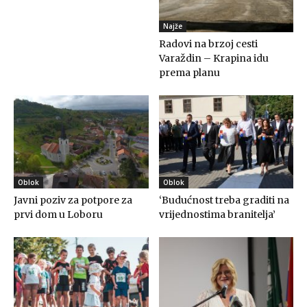
Najže
Radovi na brzoj cesti
Varaždin – Krapina idu
prema planu
Oblok
Oblok
Javni poziv za potpore za
‘Budućnost treba graditi na
prvi dom u Loboru
vrijednostima branitelja’