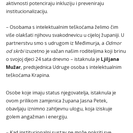
aktivnosti potenciraju inkluziju i preveniraju
institucionalizaciju.
– Osobama s intelektualnim teškoćama želimo čim
više olakšati njihovu svakodnevicu u cijeloj županiji. U
partnerstvu smo s udrugom iz Međimurja, a
Odmor
od skrbi
izuzetno je važan našim roditeljima koji brinu
o svojoj djeci 24 sata dnevno – istaknula je
Ljiljana
Mužar
, predsjednica Udruge osoba s intelektualnim
teškoćama Krapina.
Osobe koje imaju status njegovatelja, istaknula je
ovom prilikom zamjenica župana Jasna Petek,
obavljaju iznimno zahtjevnu ulogu, koja iziskuje
golem angažman i energiju.
– Kad institucionalni sustav ne može pokriti sve