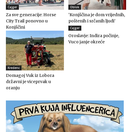
Cajger
Oblok
Za sve generacije: Horse
‘Konjščina je dom vrijednih,
City Trail ponovno u
poštenih i srčanih ljudi’
Konjščini
Cajger
Oroslavje: Indira počinje,
Vuco janje okreće
Kredenc
Domagoj Vuk iz Lobora
državni je viceprvak u
oranju