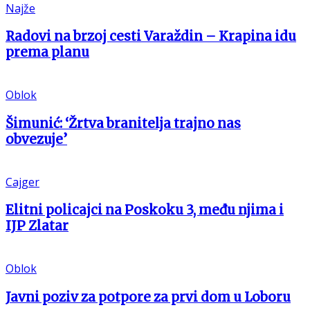
Najže
Radovi na brzoj cesti Varaždin – Krapina idu
prema planu
Oblok
Šimunić: ‘Žrtva branitelja trajno nas
obvezuje’
Cajger
Elitni policajci na Poskoku 3, među njima i
IJP Zlatar
Oblok
Javni poziv za potpore za prvi dom u Loboru