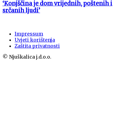
‘Konjščina je dom vrijednih, poštenih i
srčanih ljudi’
Impressum
Uvjeti korištenja
Zaštita privatnosti
© Njuškalica j.d.o.o.