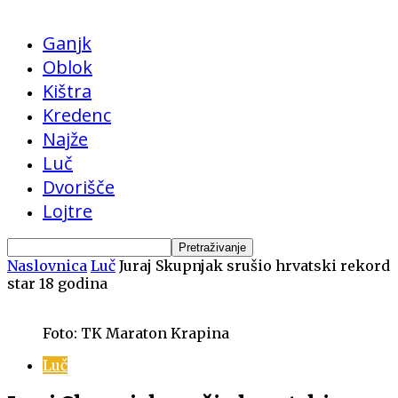
Ganjk
Oblok
Kištra
Kredenc
Najže
Luč
Dvorišče
Lojtre
Naslovnica
Luč
Juraj Skupnjak srušio hrvatski rekord
star 18 godina
Foto: TK Maraton Krapina
Luč