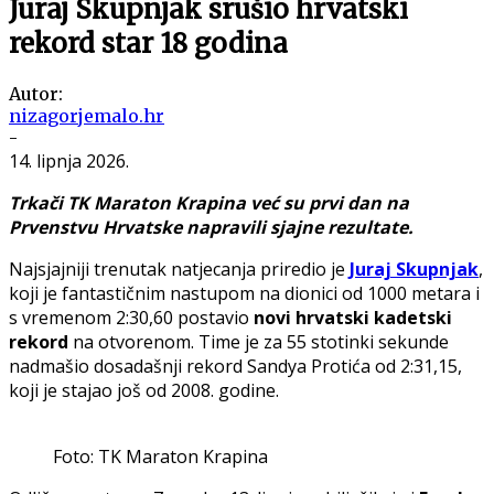
Juraj Skupnjak srušio hrvatski
rekord star 18 godina
Autor:
nizagorjemalo.hr
-
14. lipnja 2026.
Trkači TK Maraton Krapina već su prvi dan na
Prvenstvu Hrvatske napravili sjajne rezultate.
Najsjajniji trenutak natjecanja priredio je
Juraj Skupnjak
,
koji je fantastičnim nastupom na dionici od 1000 metara i
s vremenom 2:30,60 postavio
novi hrvatski kadetski
rekord
na otvorenom. Time je za 55 stotinki sekunde
nadmašio dosadašnji rekord Sandya Protića od 2:31,15,
koji je stajao još od 2008. godine.
Foto: TK Maraton Krapina