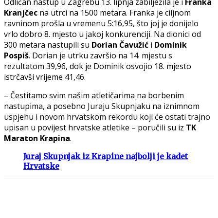
Odličan nastup u Zagrebu 13. lipnja zabilježila je i
Franka
Kranjčec
na utrci na 1500 metara. Franka je ciljnom
ravninom prošla u vremenu 5:16,95, što joj je donijelo
vrlo dobro 8. mjesto u jakoj konkurenciji. Na dionici od
300 metara nastupili su
Dorian Čavužić
i
Dominik
Pospiš
. Dorian je utrku završio na 14. mjestu s
rezultatom 39,96, dok je Dominik osvojio 18. mjesto
istrčavši vrijeme 41,46.
– Čestitamo svim našim atletičarima na borbenim
nastupima, a posebno Juraju Skupnjaku na iznimnom
uspjehu i novom hrvatskom rekordu koji će ostati trajno
upisan u povijest hrvatske atletike – poručili su iz
TK
Maraton Krapina
.
Juraj Skupnjak iz Krapine najbolji je kadet
Hrvatske