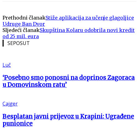
Prethodni članak
Stiže aplikacija za učenje glagoljice
Udruge Ban Dvor
Sljedeći članak
Skupština Kolaru odobrila novi kredit
od 25 mil. eura
SEPOSUT
Luč
‘Posebno smo ponosni na doprinos Zagoraca
u Domovinskom ratu’
Cajger
Besplatan javni prijevoz u Krapini: Ugrađene
punionice