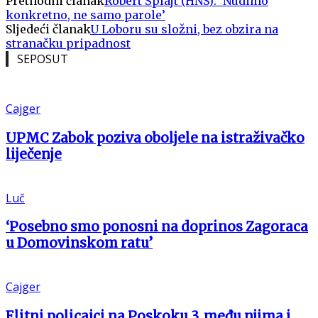
Prethodni članak
Robert Šplajt (HNS): ‘Nudimo
konkretno, ne samo parole’
Sljedeći članak
U Loboru su složni, bez obzira na
stranačku pripadnost
SEPOSUT
Cajger
UPMC Zabok poziva oboljele na istraživačko
liječenje
Luč
‘Posebno smo ponosni na doprinos Zagoraca
u Domovinskom ratu’
Cajger
Elitni policajci na Poskoku 3, među njima i