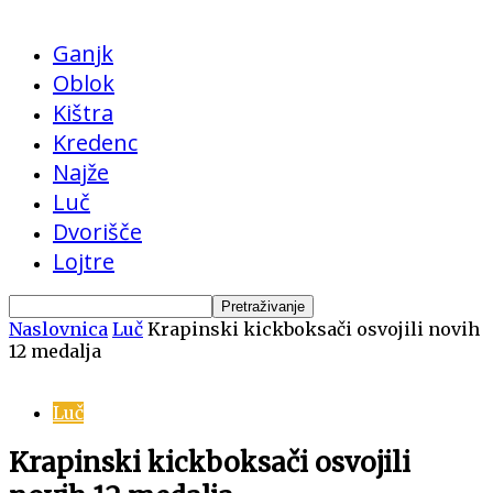
Ganjk
Oblok
Kištra
Kredenc
Najže
Luč
Dvorišče
Lojtre
Naslovnica
Luč
Krapinski kickboksači osvojili novih
12 medalja
Luč
Krapinski kickboksači osvojili