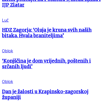
IJP Zlatar
Luč
HDZ Zagorja: ‘Oluja je kruna svih naših
bitaka. Hvala braniteljima’
Oblok
‘Konjščina je dom vrijednih, poštenih i
srčanih ljudi’
Oblok
Dan je žalosti u Krapinsko-zagorskoj
županiji