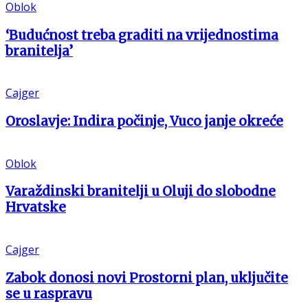
Oblok
‘Budućnost treba graditi na vrijednostima
branitelja’
Cajger
Oroslavje: Indira počinje, Vuco janje okreće
Oblok
Varaždinski branitelji u Oluji do slobodne
Hrvatske
Cajger
Zabok donosi novi Prostorni plan, uključite
se u raspravu