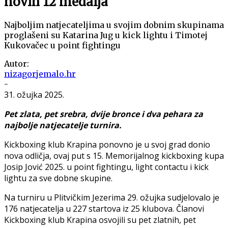
novih 12 medalja
Najboljim natjecateljima u svojim dobnim skupinama
proglašeni su Katarina Jug u kick lightu i Timotej
Kukovačec u point fightingu
Autor:
nizagorjemalo.hr
-
31. ožujka 2025.
Pet zlata, pet srebra, dvije bronce i dva pehara za
najbolje natjecatelje turnira.
Kickboxing klub Krapina ponovno je u svoj grad donio
nova odličja, ovaj put s 15. Memorijalnog kickboxing kupa
Josip Jović 2025. u point fightingu, light contactu i kick
lightu za sve dobne skupine.
Na turniru u Plitvičkim Jezerima 29. ožujka sudjelovalo je
176 natjecatelja u 227 startova iz 25 klubova. Članovi
Kickboxing klub Krapina osvojili su pet zlatnih, pet