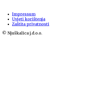
Impressum
Uvjeti korištenja
Zaštita privatnosti
© Njuškalica j.d.o.o.