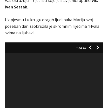
Vas okružuju – riječi su koje je slavljenici uputio
vlč.
Ivan Šestak
.
Uz pjesmu i u krugu dragih ljudi baka Marija svoj
poseban dan zaokružila je skromnim riječima: ‘Hvala
svima na ljubavi’.
1
od 10