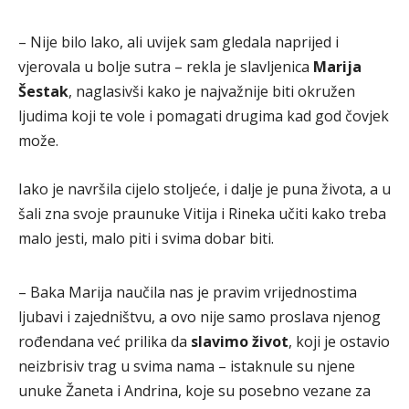
– Nije bilo lako, ali uvijek sam gledala naprijed i
vjerovala u bolje sutra – rekla je slavljenica
Marija
Šestak
, naglasivši kako je najvažnije biti okružen
ljudima koji te vole i pomagati drugima kad god čovjek
može.
Iako je navršila cijelo stoljeće, i dalje je puna života, a u
šali zna svoje praunuke Vitija i Rineka učiti kako treba
malo jesti, malo piti i svima dobar biti.
– Baka Marija naučila nas je pravim vrijednostima
ljubavi i zajedništvu, a ovo nije samo proslava njenog
rođendana već prilika da
slavimo život
, koji je ostavio
neizbrisiv trag u svima nama – istaknule su njene
unuke Žaneta i Andrina, koje su posebno vezane za