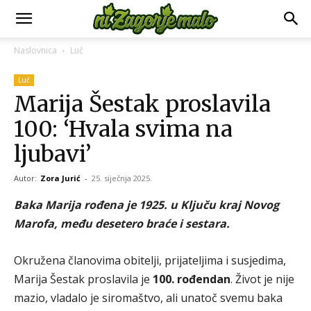
Naslovnica
Luč
Luč
Marija Šestak proslavila
100: ‘Hvala svima na
ljubavi’
Autor:
Zora Jurić
-
25. siječnja 2025.
Baka Marija rođena je 1925. u Ključu kraj Novog
Marofa, među desetero braće i sestara.
Okružena članovima obitelji, prijateljima i susjedima,
Marija Šestak proslavila je
100. rođendan
. Život je nije
mazio, vladalo je siromaštvo, ali unatoč svemu baka