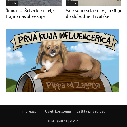
Oblok
Oblok
Šimunić: ‘Žrtva branitelja
Varaždinski branitelji u Oluji
trajno nas obvezuje’
do slobodne Hrvatske
Impressum
Uvjeti korištenja
Zaštita privatnosti
© Njuškalica j.d.o.o.