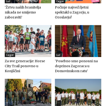
Luč
Cajger
‘Žrtvu naših branitelja
Počinje najveći ljetni
nikada ne smijemo
spektakl u Zagorju, u
zaboraviti’
Oroslavju!
Cajger
Luč
Za sve generacije: Horse
‘Posebno smo ponosni na
City Trail ponovno u
doprinos Zagoraca u
Konjščini
Domovinskom ratu’