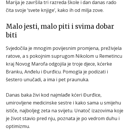
Marija je završila tri razreda škole i dan danas rado
čita svoje ‘svete knjige’, kako ih od milja zove.
Malo jesti, malo piti i svima dobar
biti
Svjedočila je mnogim povijesnim promjena, preživjela
ratove, a s pokojnim suprugom Nikolom u Remetincu
kraj Novog Marofa odgojila je troje djece, kćerke
Branku, Anđelu i Đurđicu. Pomogla je podizati i
šestero unučadi, a ima i pet praunuka.
Danas baka živi kod najmlađe kćeri Đurđice,
umirovljene medicinske sestre i kako sama u smijehu
ističe, najboljeg zeta na svijetu. Unatoč izazovima koje
je život stavio pred nju, poznata je po vedrom duhu i
optimizmu.