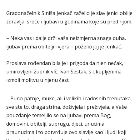
Gradonačelnik Siniša Jenkač zaželio je slavljenici obilje
zdravlja, sreće i ljubavi u godinama koje su pred njom.
– Neka vas i dalje drži vaša neizmjerna snaga duha,
ljubav prema obitelji i vjera – poželio joj je Jenkač.
Proslava rođendan bila je i prigoda da njen nećak,
umirovljeni župnik vlč. Ivan Šestak, s okupljenima
izmoli molitvu u njenu čast.
– Puno patnje, muke, ali i velikih i radosnih trenutaka,
sve ste to, draga strina, doživjela i preživjela, a Vaše
pouzdanje temeljilo se na ljubavi prema Bog,
domovini, obitelji, suprugu, djeci, unucima,
praunucima i to potvrđuje ovo slavlje kao i ljudi koji