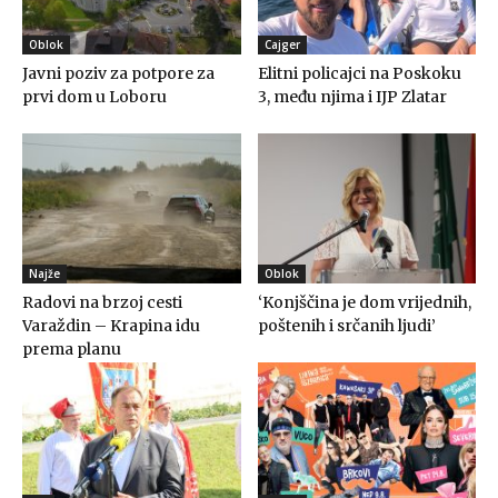
Oblok
Cajger
Javni poziv za potpore za
Elitni policajci na Poskoku
prvi dom u Loboru
3, među njima i IJP Zlatar
Najže
Oblok
Radovi na brzoj cesti
‘Konjščina je dom vrijednih,
Varaždin – Krapina idu
poštenih i srčanih ljudi’
prema planu